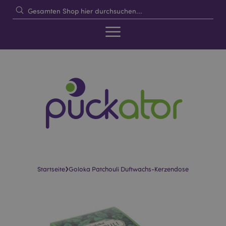
›
Startseite
Goloka Patchouli Duftwachs-Kerzendose
Skip
Skip
to
to
the
the
end
beginning