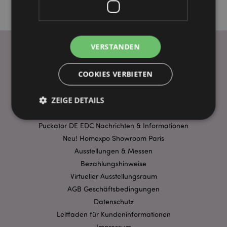
VERSTANDEN
WICHTIGE INFORMATION
COOKIES VERBIETEN
FAQ
ZEIGE DETAILS
Lieferbedingungen
Sonderangebote
Puckator DE EDC Nachrichten & Informationen
Neu! Homexpo Showroom Paris
Unbedingt notwendige
Leistungs
Ausstellungen & Messen
Ausrichten
Funktions
Bezahlungshinweise
Streng-notwendige-Cookies ermöglichen
Virtueller Ausstellungsraum
Kernfunktionen der Website wie die
AGB Geschäftsbedingungen
Benutzeranmeldung und die Kontoverwaltung.
Ohne unbedingt notwendige cookies kann die
Datenschutz
Website nicht richtig genutzt werden.
Leitfaden für Kundeninformationen
Provider
/
Name
Abl
Impressum