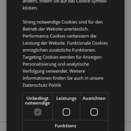
ändern, indem Sie auf das Cookie-Symbol
Produkttressourcen:
klicken.
Möchten Sie mehr über den Einkauf bei Puckator
erfahren?
Dann lesen Sie unseren
Leitfaden für
Streng notwendige Cookies sind für den
Kundeninformationen.
Betrieb der Website unerlässlich.
Performance Cookies verbessern die
Leistung der Website. Funktionale Cookies
Produktattribute
ermöglichen zusätzliche Funktionen.
Mehr
Höhe 4cm Breite 8cm Tiefe 8cm
Targeting Cookies werden für Anzeigen-
Information
8904367805877
Personalisierung und analytische
24
Verfolgung verwendet. Weitere
0.152000
Informationen finden Sie auch in unsere
Datenschutz Politik
Keine
Keine
Unbedingt
Leistungs
Ausrichten
Keine
notwendige
Goloka
Funktions