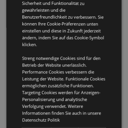
Sicherheit und Funktionalität zu
Verpackung:
10ml Flasche
gewährleisten und die
Vegan:
Ja
Benutzerfreundlichkeit zu verbessern. Sie
können Ihre Cookie-Präferenzen unten
Tierversuchsfrei:
Ja
einstellen und diese in Zukunft jederzeit
Kinderarbeitsfrei:
Ja
ändern, indem Sie auf das Cookie-Symbol
klicken.
Produkttressourcen:
Möchten Sie mehr über den Einkauf bei Puckator
Streng notwendige Cookies sind für den
erfahren?
Dann lesen Sie unseren
Leitfaden für
Betrieb der Website unerlässlich.
Kundeninformationen.
Performance Cookies verbessern die
Leistung der Website. Funktionale Cookies
ermöglichen zusätzliche Funktionen.
Targeting Cookies werden für Anzeigen-
Personalisierung und analytische
Verfolgung verwendet. Weitere
Informationen finden Sie auch in unsere
Produktattribute
Datenschutz Politik
Mehr
Höhe 6cm Breite 2.5cm Tiefe 2.5cm 10ml