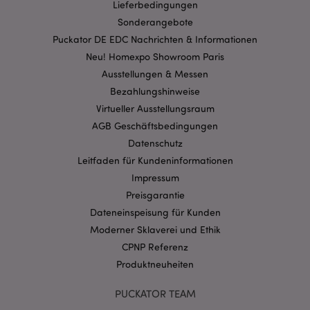
Lieferbedingungen
Streng-notwendige-Cookies ermöglichen
Sonderangebote
Kernfunktionen der Website wie die
Benutzeranmeldung und die Kontoverwaltung.
Puckator DE EDC Nachrichten & Informationen
Ohne unbedingt notwendige cookies kann die
Neu! Homexpo Showroom Paris
Website nicht richtig genutzt werden.
Ausstellungen & Messen
Provider
/
Name
Abl
Bezahlungshinweise
Domain
Virtueller Ausstellungsraum
CookieScriptConsent
1 Mo
CookieScript
.puckator.de
AGB Geschäftsbedingungen
Datenschutz
Leitfaden für Kundeninformationen
Impressum
Preisgarantie
Dateneinspeisung für Kunden
mage-cache-storage-section-
1 T
Adobe Inc.
invalidation
Moderner Sklaverei und Ethik
www.puckator.de
CPNP Referenz
Produktneuheiten
Datenschutzbestimmungen von Google
PUCKATOR TEAM
PHPSESSID
1 Ta
PHP.net
Stun
.www.puckator.de