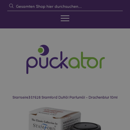
›
Startseite
37628 Stamford Duftöl Parfumöl - Drachenblut 10ml
Skip
Skip
to
to
the
the
end
beginning