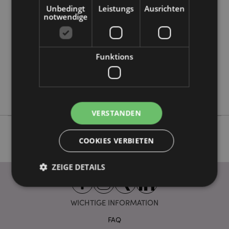
Information
Unbedingt
Leistungs
Ausrichten
5028691386284
notwendige
288
0.043000
Keine
Funktions
Keine
Keine
Stamford
VERSTANDEN
COOKIES VERBIETEN
ZEIGE DETAILS
WICHTIGE INFORMATION
Unbedingt notwendige
Leistungs
FAQ
Ausrichten
Funktions