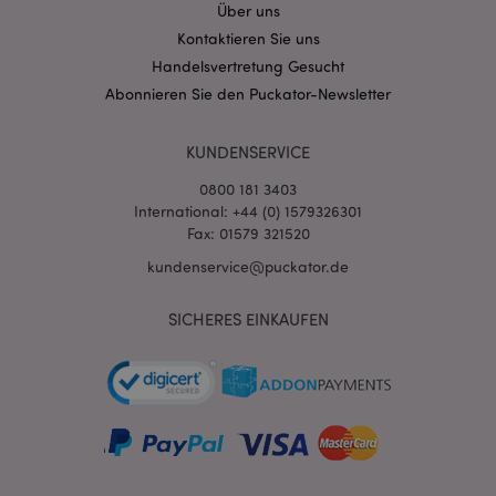
Über uns
Kontaktieren Sie uns
Handelsvertretung Gesucht
Abonnieren Sie den Puckator-Newsletter
KUNDENSERVICE
0800 181 3403
International: +44 (0) 1579326301
Fax: 01579 321520
kundenservice@puckator.de
mage-messages
1 Ta
Adobe Inc.
Stun
www.puckator.de
SICHERES EINKAUFEN
mage-cache-sessid
1 T
Adobe Inc.