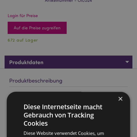
Artikelnummer - OILG24
Login für Preise
Auf die Preise zugreifen
672 auf Lager
Produktdaten
Produktbeschreibung
37628 Stamford Duftöl Parfumöl - Drachenblut 10ml
×
Marke:
Diese Internetseite macht
Stamford
Gebrauch von Tracking
Material:
Duftöle (Synthetische Duftstoffe), Glas
(Flasche) & Polypropylen (Deckel)
Cookies
Zur Verwendung mit:
Ölbrennern, Lampenringen,
Diese Website verwendet Cookies, um
Duftstäbchen und getrockneten Blumen.