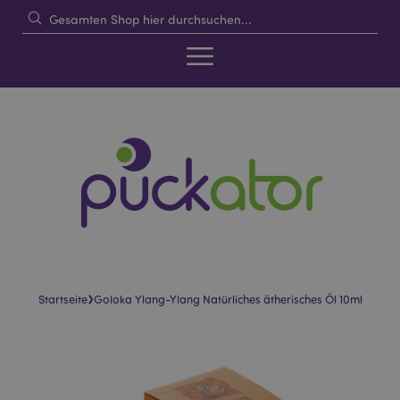
›
Startseite
Goloka Ylang-Ylang Natürliches ätherisches Öl 10ml
Skip
Skip
to
to
the
the
end
beginning