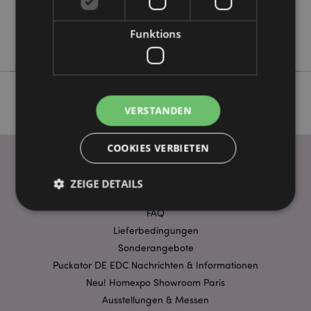
Keine
Keine
Funktions
Goloka
VERSTANDEN
COOKIES VERBIETEN
ZEIGE DETAILS
WICHTIGE INFORMATION
FAQ
Lieferbedingungen
Unbedingt notwendige
Leistungs
Sonderangebote
Ausrichten
Funktions
Puckator DE EDC Nachrichten & Informationen
Neu! Homexpo Showroom Paris
Streng-notwendige-Cookies ermöglichen
Kernfunktionen der Website wie die
Ausstellungen & Messen
Benutzeranmeldung und die Kontoverwaltung.