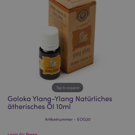
of
of
the
the
images
images
gallery
gallery
Tap to expand
Goloka Ylang-Ylang Natürliches
ätherisches Öl 10ml
Artikelnummer - EOG20
Login für Preise