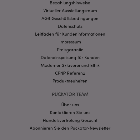
Bezahlungshinweise
Ohne unbedingt notwendige cookies kann die
Website nicht richtig genutzt werden.
Virtueller Ausstellungsraum
Provider
/
AGB Geschäftsbedingungen
Name
Abl
Domain
Datenschutz
CookieScriptConsent
1 Mo
CookieScript
Leitfaden für Kundeninformationen
.puckator.de
Impressum
Preisgarantie
Dateneinspeisung für Kunden
Moderner Sklaverei und Ethik
CPNP Referenz
mage-cache-storage-section-
1 T
Adobe Inc.
Produktneuheiten
invalidation
www.puckator.de
PUCKATOR TEAM
Über uns
Datenschutzbestimmungen von Google
Kontaktieren Sie uns
PHPSESSID
1 Ta
PHP.net
Stun
.www.puckator.de
Handelsvertretung Gesucht
Abonnieren Sie den Puckator-Newsletter