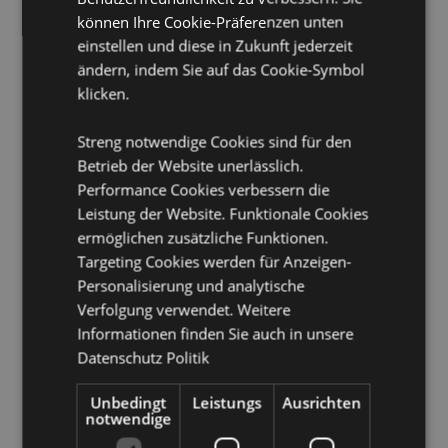
können Ihre Cookie-Präferenzen unten
Produkttressourcen:
einstellen und diese in Zukunft jederzeit
Möchten Sie mehr über den Einkauf bei Puckator
ändern, indem Sie auf das Cookie-Symbol
erfahren?
Dann lesen Sie unseren
Leitfaden für
klicken.
Kundeninformationen.
Streng notwendige Cookies sind für den
Betrieb der Website unerlässlich.
Performance Cookies verbessern die
Leistung der Website. Funktionale Cookies
ermöglichen zusätzliche Funktionen.
Targeting Cookies werden für Anzeigen-
Produktattribute
Personalisierung und analytische
Verfolgung verwendet. Weitere
Mehr
Höhe 6cm Breite 2.5cm Tiefe 2.5cm
Informationen finden Sie auch in unsere
Information
8906051435155
Datenschutz Politik
144
0.066000
Unbedingt
Leistungs
Ausrichten
notwendige
Keine