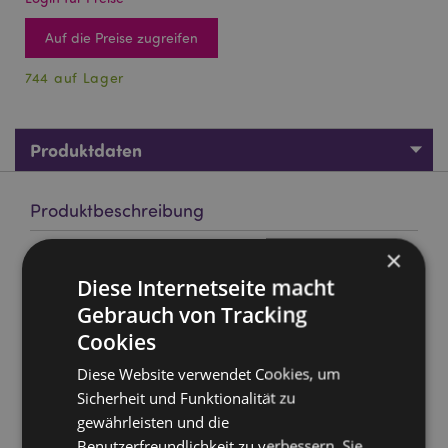
Auf die Preise zugreifen
744 auf Lager
Produktdaten
Produktbeschreibung
×
Goloka Ylang-Ylang Natürliches ätherisches Öl 10ml
Diese Internetseite macht
Material:
100% reines Natürliches ätherisches Öl
Gebrauch von Tracking
Marke:
Goloka
Cookies
Verpackung:
10ml Flasche
Diese Website verwendet Cookies, um
Vegan:
Ja
Sicherheit und Funktionalität zu
Tierversuchsfrei:
Ja
gewährleisten und die
Keine Kinderabreit:
Ja
Benutzerfreundlichkeit zu verbessern. Sie