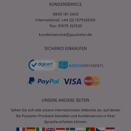
KUNDENSERVICE
0800 181 3403
International: +44 (0) 1579326301
Fax: 01579 321520
kundenservice@puckator.de
SICHERES EINKAUFEN
mage-messages
1 Ta
Adobe Inc.
Stun
www.puckator.de
UNSERE ANDERE SEITEN
Sehen Sie sich alle unsere internationalen Websites an, auf denen
mage-cache-sessid
1 T
Adobe Inc.
Sie Puckator-Produkte bestellen und Kundenservice in Ihrer
www.puckator.de
Sprache erhalten können.