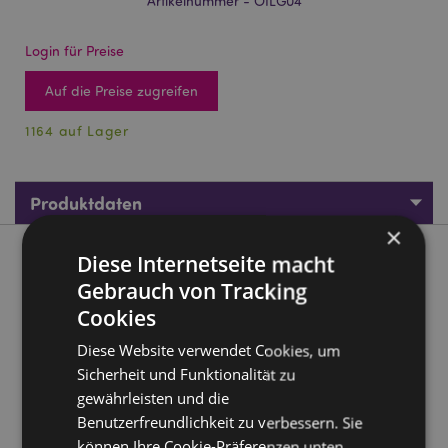
Artikelnummer - OILG04
Login für Preise
Auf die Preise zugreifen
1164 auf Lager
Produktdaten
×
Diese Internetseite macht
Produktbeschreibung
Gebrauch von Tracking
Cookies
Goloka Duftöle Parfumöle Pure Patschuli 10ml
Material:
Duftöle
Diese Website verwendet Cookies, um
Zur Verwendung mit:
Sicherheit und Funktionalität zu
Ölbrenner, Lampenringe,
Duftstäbchen und getrocknete Blumen.
gewährleisten und die
Benutzerfreundlichkeit zu verbessern. Sie
Produkttressourcen:
können Ihre Cookie-Präferenzen unten