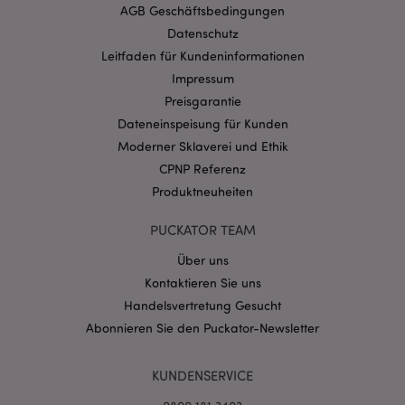
Website nicht richtig genutzt werden.
AGB Geschäftsbedingungen
Provider
/
Datenschutz
Name
Abl
Domain
Leitfaden für Kundeninformationen
CookieScriptConsent
1 Mo
CookieScript
Impressum
.puckator.de
Preisgarantie
Dateneinspeisung für Kunden
Moderner Sklaverei und Ethik
CPNP Referenz
Produktneuheiten
mage-cache-storage-section-
1 T
Adobe Inc.
invalidation
www.puckator.de
PUCKATOR TEAM
Über uns
Kontaktieren Sie uns
Datenschutzbestimmungen von Google
Handelsvertretung Gesucht
PHPSESSID
1 Ta
PHP.net
Stun
.www.puckator.de
Abonnieren Sie den Puckator-Newsletter
KUNDENSERVICE