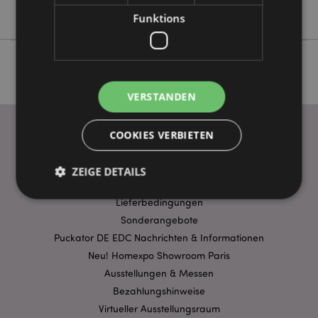
Goloka
Funktions
VERSTANDEN
COOKIES VERBIETEN
WICHTIGE INFORMATION
ZEIGE DETAILS
FAQ
Lieferbedingungen
Sonderangebote
Unbedingt notwendige
Leistungs
Puckator DE EDC Nachrichten & Informationen
Ausrichten
Funktions
Neu! Homexpo Showroom Paris
Ausstellungen & Messen
Streng-notwendige-Cookies ermöglichen
Kernfunktionen der Website wie die
Bezahlungshinweise
Benutzeranmeldung und die Kontoverwaltung.
Ohne unbedingt notwendige cookies kann die
Virtueller Ausstellungsraum