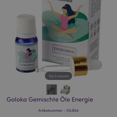
of
of
the
the
images
images
gallery
gallery
Tap to expand
Goloka Gemischte Öle Energie
Artikelnummer - OILB04