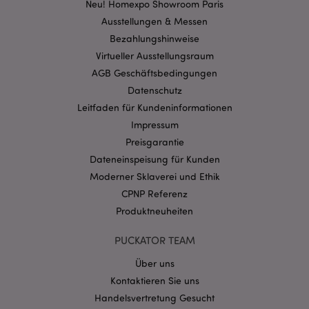
Kernfunktionen der Website wie die
Neu! Homexpo Showroom Paris
Benutzeranmeldung und die Kontoverwaltung.
Ausstellungen & Messen
Ohne unbedingt notwendige cookies kann die
Website nicht richtig genutzt werden.
Bezahlungshinweise
Provider
/
Virtueller Ausstellungsraum
Name
Abl
Domain
AGB Geschäftsbedingungen
CookieScriptConsent
1 Mo
CookieScript
Datenschutz
.puckator.de
Leitfaden für Kundeninformationen
Impressum
Preisgarantie
Dateneinspeisung für Kunden
Moderner Sklaverei und Ethik
mage-cache-storage-section-
1 T
CPNP Referenz
Adobe Inc.
invalidation
www.puckator.de
Produktneuheiten
PUCKATOR TEAM
Datenschutzbestimmungen von Google
Über uns
PHPSESSID
1 Ta
PHP.net
Kontaktieren Sie uns
Stun
.www.puckator.de
Handelsvertretung Gesucht