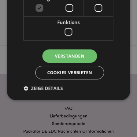
Keine
Keine
Funktions
Keine
Goloka
VERSTANDEN
COOKIES VERBIETEN
ZEIGE DETAILS
WICHTIGE INFORMATION
FAQ
Unbedingt notwendige
Leistungs
Lieferbedingungen
Ausrichten
Funktions
Sonderangebote
Puckator DE EDC Nachrichten & Informationen
Streng-notwendige-Cookies ermöglichen