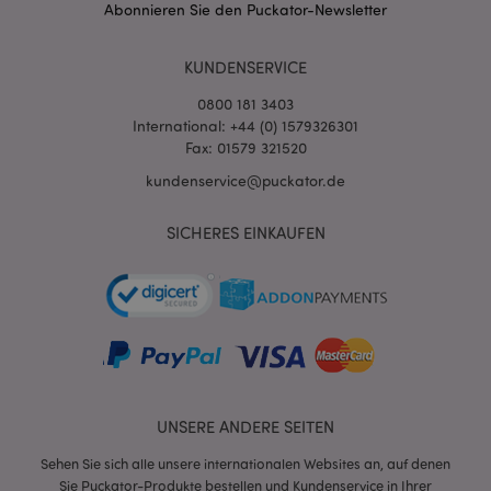
Abonnieren Sie den Puckator-Newsletter
KUNDENSERVICE
0800 181 3403
International: +44 (0) 1579326301
Fax: 01579 321520
kundenservice@puckator.de
SICHERES EINKAUFEN
mage-messages
1 Ta
Adobe Inc.
Stun
www.puckator.de
UNSERE ANDERE SEITEN
mage-cache-sessid
1 T
Adobe Inc.
Sehen Sie sich alle unsere internationalen Websites an, auf denen
www.puckator.de
Sie Puckator-Produkte bestellen und Kundenservice in Ihrer