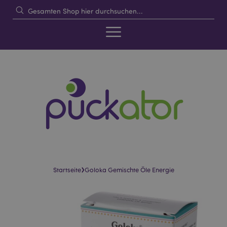
›
Startseite
Goloka Gemischte Öle Energie
Skip
Skip
to
to
the
the
end
beginning