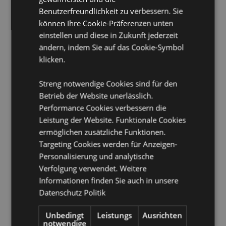
Keine Kinderarbeit:
Benutzerfreundlichkeit zu verbessern. Sie
Ja
können Ihre Cookie-Präferenzen unten
Produkttressourcen:
einstellen und diese in Zukunft jederzeit
ändern, indem Sie auf das Cookie-Symbol
Möchten Sie mehr über den Einkauf bei Puckator
erfahren?
Dann lesen Sie unseren
Leitfaden für
klicken.
Kundeninformationen.
Streng notwendige Cookies sind für den
Betrieb der Website unerlässlich.
Performance Cookies verbessern die
Leistung der Website. Funktionale Cookies
ermöglichen zusätzliche Funktionen.
Targeting Cookies werden für Anzeigen-
Personalisierung und analytische
Produktattribute
Verfolgung verwendet. Weitere
Mehr
Höhe 6 cm Breite 2.5 cm Tiefe 2.5 cm 10ml
Informationen finden Sie auch in unsere
Information
Pipette 7 x 1 x 2 cm
Datenschutz Politik
8906051436909
144
Unbedingt
Leistungs
Ausrichten
notwendige
0.075000