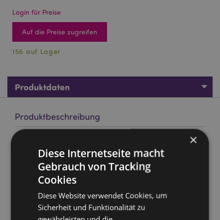
Login für Preise
Auf die Preise zugreifen
156 auf Lager
Produktdaten
Produktbeschreibung
×
Goloka Gemischte Öle Energie
Diese Internetseite macht
Marke:
Goloka
Gebrauch von Tracking
Material:
100% reines ätherisches Öl
Cookies
Verpackungen:
10ml Flasche mit Pipette
Diese Website verwendet Cookies, um
Vegan:
Ja
Sicherheit und Funktionalität zu
Keine Tierversuche:
Ja
gewährleisten und die