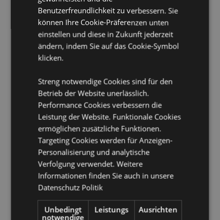
Vegan:
Benutzerfreundlichkeit zu verbessern. Sie
Yes
können Ihre Cookie-Präferenzen unten
Produkttressourcen:
einstellen und diese in Zukunft jederzeit
ändern, indem Sie auf das Cookie-Symbol
Möchten Sie mehr über den Einkauf bei Puckator
erfahren?
Dann lesen Sie unseren
Leitfaden für
klicken.
Kundeninformationen.
Streng notwendige Cookies sind für den
Betrieb der Website unerlässlich.
Performance Cookies verbessern die
Leistung der Website. Funktionale Cookies
ermöglichen zusätzliche Funktionen.
Targeting Cookies werden für Anzeigen-
Personalisierung und analytische
Produktattribute
Verfolgung verwendet. Weitere
Mehr
Packungshöhe 28cm Breite 5cm Tiefe 2cm
Informationen finden Sie auch in unsere
Information
Stiftlänge 24cm
Datenschutz Politik
8904367817764
288
Unbedingt
Leistungs
Ausrichten
notwendige
0.062000