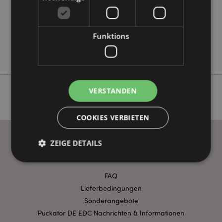
Keine
Keine
Funktions
Keine
Goloka
VERSTANDEN
COOKIES VERBIETEN
ZEIGE DETAILS
WICHTIGE INFORMATION
FAQ
Unbedingt notwendige
Leistungs
Lieferbedingungen
Ausrichten
Funktions
Sonderangebote
Puckator DE EDC Nachrichten & Informationen
Streng-notwendige-Cookies ermöglichen