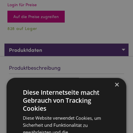
Login für Preise
Auf die Preise zugreifen
828 auf Lager
Produktdaten
Produktbeschreibung
×
Goloka Manifestations Heilung Lavendel & Aventurin
Edelstein Set
Diese Internetseite macht
Material:
Hand rolled top quality incense, resins and
Gebrauch von Tracking
plant material and gemstone.
Cookies
Approximate Sticks per Pack:
10
Diese Website verwendet Cookies, um
Approximate Burn Time:
30 Minutes
Sicherheit und Funktionalität zu
Cruelty Free:
Yes
gewährleisten und die