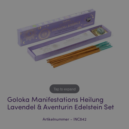
end
beginning
of
of
the
the
images
images
gallery
gallery
Tap to expand
Goloka Manifestations Heilung
Lavendel & Aventurin Edelstein Set
Artikelnummer - INC842