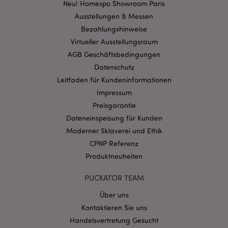
Kernfunktionen der Website wie die
Neu! Homexpo Showroom Paris
Benutzeranmeldung und die Kontoverwaltung.
Ausstellungen & Messen
Ohne unbedingt notwendige cookies kann die
Website nicht richtig genutzt werden.
Bezahlungshinweise
Provider
/
Virtueller Ausstellungsraum
Name
Abl
Domain
AGB Geschäftsbedingungen
CookieScriptConsent
1 Mo
CookieScript
Datenschutz
.puckator.de
Leitfaden für Kundeninformationen
Impressum
Preisgarantie
Dateneinspeisung für Kunden
Moderner Sklaverei und Ethik
mage-cache-storage-section-
1 T
Adobe Inc.
CPNP Referenz
invalidation
www.puckator.de
Produktneuheiten
PUCKATOR TEAM
Datenschutzbestimmungen von Google
Über uns
PHPSESSID
1 Ta
PHP.net
Stun
Kontaktieren Sie uns
.www.puckator.de
Handelsvertretung Gesucht