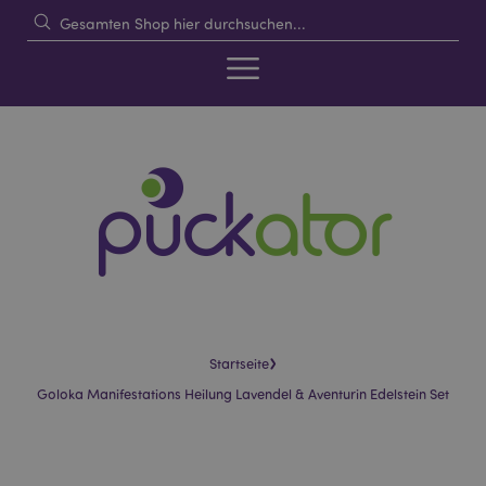
›
Startseite
Goloka Manifestations Heilung Lavendel & Aventurin Edelstein Set
Skip
Skip
to
to
the
the