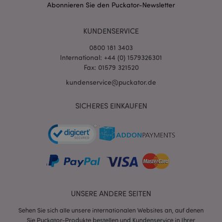
Abonnieren Sie den Puckator-Newsletter
KUNDENSERVICE
0800 181 3403
International: +44 (0) 1579326301
Fax: 01579 321520
kundenservice@puckator.de
SICHERES EINKAUFEN
mage-messages
1 Ta
Adobe Inc.
Stun
www.puckator.de
UNSERE ANDERE SEITEN
mage-cache-sessid
1 T
Adobe Inc.
www.puckator.de
Sehen Sie sich alle unsere internationalen Websites an, auf denen
Sie Puckator-Produkte bestellen und Kundenservice in Ihrer