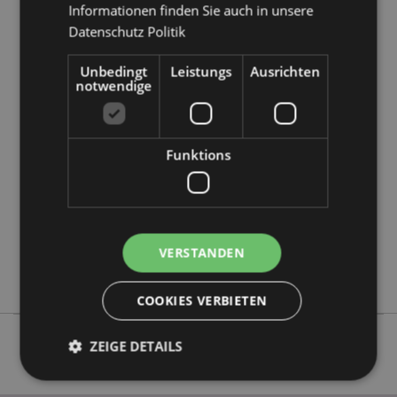
Informationen finden Sie auch in unsere
Datenschutz Politik
Unbedingt
Leistungs
Ausrichten
Produktattribute
notwendige
Mehr
Höhe 6cm Breite 2.5cm Tiefe 2.5cm
Information
5028781475032
288
Funktions
0.044000
Keine
Keine
Keine
VERSTANDEN
Stamford
COOKIES VERBIETEN
ZEIGE DETAILS