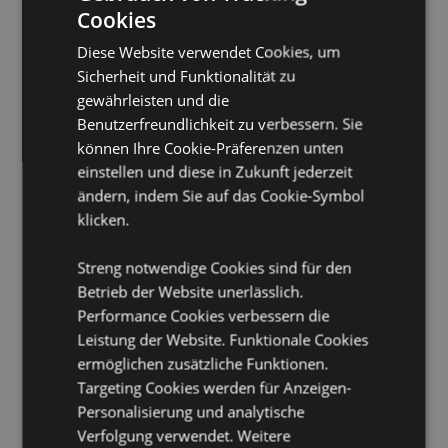
Zur Verwendung mit:
Cookies
Ölbrennern, Lampenringen,
Duftstäbchen und getrockneten Blumen.
Diese Website verwendet Cookies, um
Verpackung:
10ml Flasche
Sicherheit und Funktionalität zu
Vegan:
Ja
gewährleisten und die
Benutzerfreundlichkeit zu verbessern. Sie
Tierversuchsfrei:
Ja
können Ihre Cookie-Präferenzen unten
Kinderarbeitsfrei:
Ja
einstellen und diese in Zukunft jederzeit
Produktinformation:
Die pflanzliche Premium-Marke
ändern, indem Sie auf das Cookie-Symbol
von Stamford hat einen höheren Duftanteil und bietet
klicken.
ein intensiveres, lang-anhaltendes Aroma bei der
Verwendung.
Streng notwendige Cookies sind für den
Produkttressourcen:
Betrieb der Website unerlässlich.
Performance Cookies verbessern die
Möchten Sie mehr über den Einkauf bei Puckator
erfahren?
Leistung der Website. Funktionale Cookies
Dann lesen Sie unseren
Leitfaden für
Kundeninformationen.
ermöglichen zusätzliche Funktionen.
Targeting Cookies werden für Anzeigen-
Personalisierung und analytische
Verfolgung verwendet. Weitere