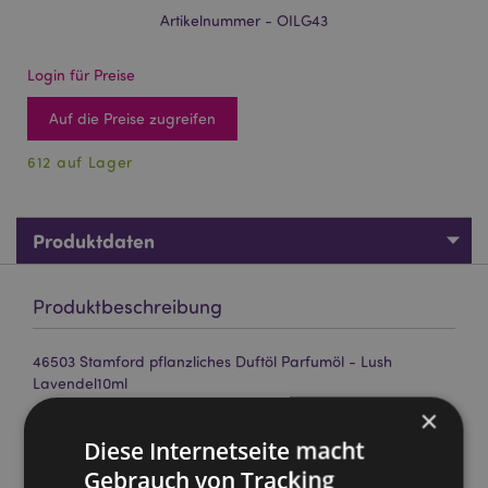
Artikelnummer - OILG43
Login für Preise
Auf die Preise zugreifen
612 auf Lager
Produktdaten
Produktbeschreibung
46503 Stamford pflanzliches Duftöl Parfumöl - Lush
Lavendel10ml
×
Marke:
Stamford
Diese Internetseite macht
Material:
Duftöle (Synthetische Duftstoffe), Glas
(Flasche) & Polypropylen (Deckel)
Gebrauch von Tracking