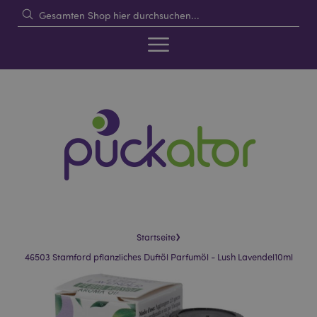
›
Startseite
46503 Stamford pflanzliches Duftöl Parfumöl - Lush Lavendel10ml
Skip
Skip
to
to
the
the