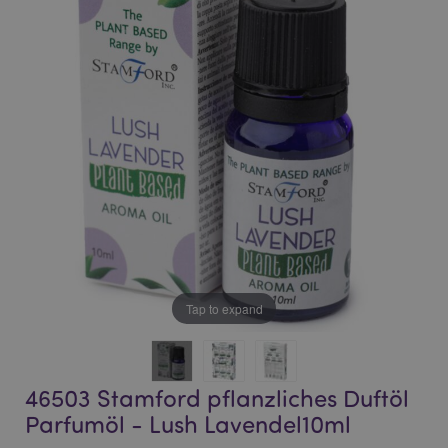
end
beginning
of
of
the
the
images
images
gallery
gallery
Tap to expand
46503 Stamford pflanzliches Duftöl
Parfumöl - Lush Lavendel10ml