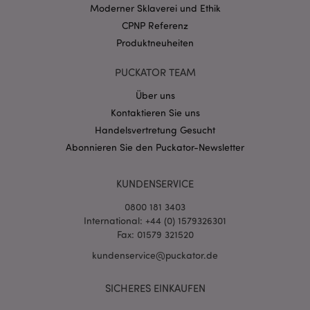
Moderner Sklaverei und Ethik
Datenschutzbestimmungen von Google
CPNP Referenz
PHPSESSID
1 Ta
PHP.net
Stun
Produktneuheiten
.www.puckator.de
PUCKATOR TEAM
Über uns
Kontaktieren Sie uns
Handelsvertretung Gesucht
Abonnieren Sie den Puckator-Newsletter
KUNDENSERVICE
0800 181 3403
International: +44 (0) 1579326301
mage-messages
1 Ta
Adobe Inc.
Fax: 01579 321520
Stun
www.puckator.de
kundenservice@puckator.de
SICHERES EINKAUFEN