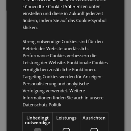
können Ihre Cookie-Präferenzen unten
Produkttressourcen:
einstellen und diese in Zukunft jederzeit
Möchten Sie mehr über den Einkauf bei Puckator
ändern, indem Sie auf das Cookie-Symbol
erfahren?
Dann lesen Sie unseren
Leitfaden für
klicken.
Kundeninformationen.
Streng notwendige Cookies sind für den
Betrieb der Website unerlässlich.
Performance Cookies verbessern die
Leistung der Website. Funktionale Cookies
ermöglichen zusätzliche Funktionen.
Targeting Cookies werden für Anzeigen-
Produktattribute
Personalisierung und analytische
Verfolgung verwendet. Weitere
Mehr
Höhe 6cm Breite 2.5cm Tiefe 2.5cm
Informationen finden Sie auch in unsere
Information
8906051435223
Datenschutz Politik
144
0.065000
Unbedingt
Leistungs
Ausrichten
notwendige
Keine