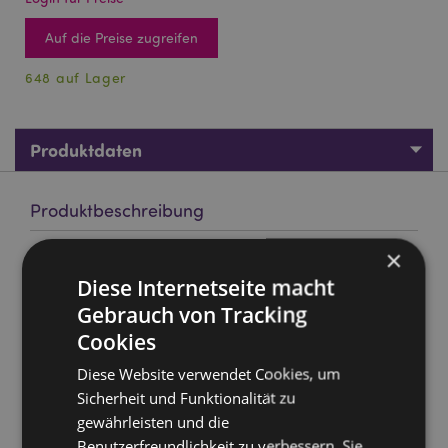
Auf die Preise zugreifen
648 auf Lager
Produktdaten
Produktbeschreibung
×
Goloka Rosengras Natürliches ätherisches Öl 10ml
Diese Internetseite macht
Material:
100% reines Natürliches ätherisches Öl
Gebrauch von Tracking
Marke:
Goloka
Cookies
Verpackung:
10ml Flasche
Diese Website verwendet Cookies, um
Vegan:
Ja
Sicherheit und Funktionalität zu
Tierversuchsfrei:
Ja
gewährleisten und die
Keine Kinderabreit:
Ja
Benutzerfreundlichkeit zu verbessern. Sie