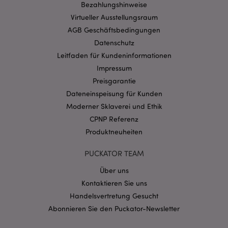
Bezahlungshinweise
Ohne unbedingt notwendige cookies kann die
Website nicht richtig genutzt werden.
Virtueller Ausstellungsraum
Provider
/
AGB Geschäftsbedingungen
Name
Abl
Domain
Datenschutz
CookieScriptConsent
1 Mo
CookieScript
Leitfaden für Kundeninformationen
.puckator.de
Impressum
Preisgarantie
Dateneinspeisung für Kunden
Moderner Sklaverei und Ethik
CPNP Referenz
mage-cache-storage-section-
1 T
Adobe Inc.
Produktneuheiten
invalidation
www.puckator.de
PUCKATOR TEAM
Über uns
Datenschutzbestimmungen von Google
Kontaktieren Sie uns
PHPSESSID
1 Ta
PHP.net
Stun
.www.puckator.de
Handelsvertretung Gesucht
Abonnieren Sie den Puckator-Newsletter