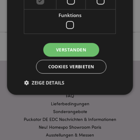
Keine
Keine
Funktions
Goloka
VERSTANDEN
COOKIES VERBIETEN
ZEIGE DETAILS
WICHTIGE INFORMATION
FAQ
Lieferbedingungen
Unbedingt notwendige
Leistungs
Sonderangebote
Ausrichten
Funktions
Puckator DE EDC Nachrichten & Informationen
Neu! Homexpo Showroom Paris
Streng-notwendige-Cookies ermöglichen
Kernfunktionen der Website wie die
Ausstellungen & Messen
Benutzeranmeldung und die Kontoverwaltung.