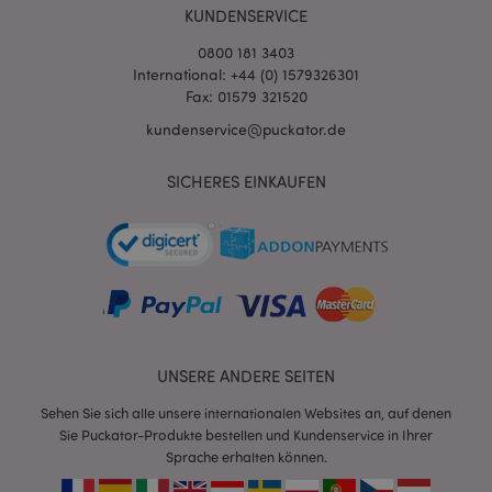
KUNDENSERVICE
0800 181 3403
International: +44 (0) 1579326301
Fax: 01579 321520
kundenservice@puckator.de
SICHERES EINKAUFEN
mage-messages
1 Ta
Adobe Inc.
Stun
www.puckator.de
UNSERE ANDERE SEITEN
Sehen Sie sich alle unsere internationalen Websites an, auf denen
mage-cache-sessid
1 T
Adobe Inc.
Sie Puckator-Produkte bestellen und Kundenservice in Ihrer
www.puckator.de
Sprache erhalten können.