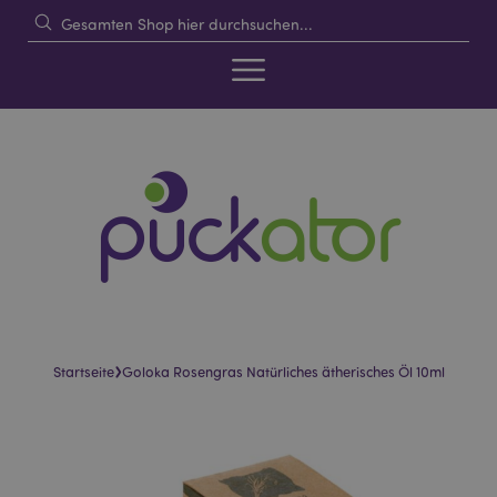
›
Startseite
Goloka Rosengras Natürliches ätherisches Öl 10ml
Skip
Skip
to
to
the
the
end
beginning