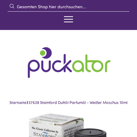
›
Startseite
37638 Stamford Duftöl Parfumöl - Weißer Moschus 10ml
Skip
Skip
to
to
the
the
end
beginning