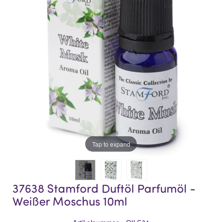
of
of
the
the
images
images
gallery
gallery
Tap to expand
37638 Stamford Duftöl Parfumöl -
Weißer Moschus 10ml