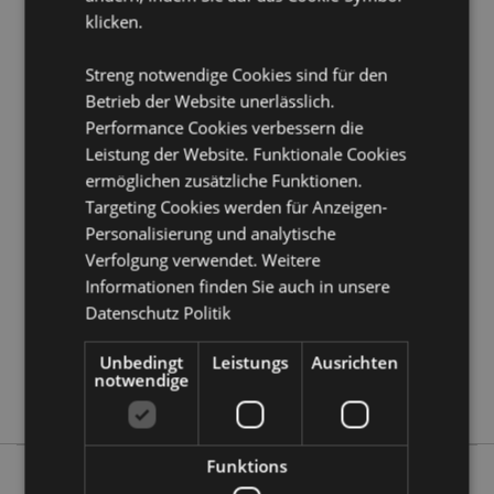
klicken.
Produkttressourcen:
Möchten Sie mehr über den Einkauf bei Puckator
Streng notwendige Cookies sind für den
erfahren?
Dann lesen Sie unseren
Leitfaden für
Betrieb der Website unerlässlich.
Kundeninformationen.
Performance Cookies verbessern die
Leistung der Website. Funktionale Cookies
ermöglichen zusätzliche Funktionen.
Produktattribute
Targeting Cookies werden für Anzeigen-
Mehr
Höhe 10cm Breite 7.5cm Tiefe 6.5cm
Personalisierung und analytische
Information
5056848201470
Verfolgung verwendet. Weitere
48
Informationen finden Sie auch in unsere
0.173000
Datenschutz Politik
Keine
Unbedingt
Leistungs
Ausrichten
Keine
notwendige
Keine
Funktions