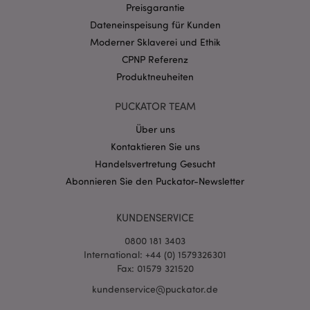
Preisgarantie
CookieScriptConsent
1 Mo
CookieScript
Dateneinspeisung für Kunden
.puckator.de
Moderner Sklaverei und Ethik
CPNP Referenz
Produktneuheiten
PUCKATOR TEAM
mage-cache-storage-section-
1 T
Adobe Inc.
Über uns
invalidation
www.puckator.de
Kontaktieren Sie uns
Handelsvertretung Gesucht
Abonnieren Sie den Puckator-Newsletter
Datenschutzbestimmungen von Google
PHPSESSID
1 Ta
PHP.net
Stun
.www.puckator.de
KUNDENSERVICE
0800 181 3403
International: +44 (0) 1579326301
Fax: 01579 321520
kundenservice@puckator.de