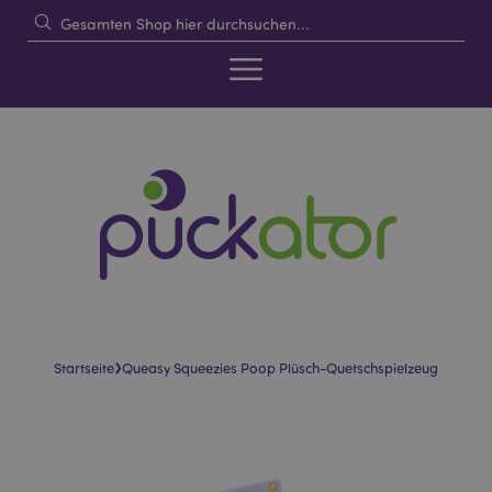
›
Startseite
Queasy Squeezies Poop Plüsch-Quetschspielzeug
Skip
Skip
to
to
the
the
end
beginning