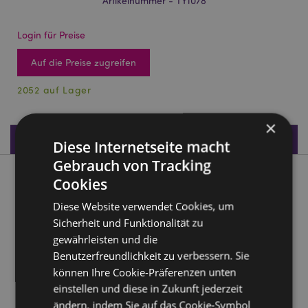
Artikelnummer - TY1078
Login für Preise
Auf die Preise zugreifen
2052 auf Lager
×
Produktdaten
Diese Internetseite macht
Gebrauch von Tracking
Produktbeschreibung
Cookies
Diese Website verwendet Cookies, um
Queasy Squeezies Poop Plüsch-Quetschspielzeug
Sicherheit und Funktionalität zu
Material:
Polyester und Polyacrylatkugeln
gewährleisten und die
Benutzerfreundlichkeit zu verbessern. Sie
CE/UKCA gekennzeichnet:
Ja
können Ihre Cookie-Präferenzen unten
EN71:
Ja
einstellen und diese in Zukunft jederzeit
Geeignet für Kinder ab 0 Jahren
ändern, indem Sie auf das Cookie-Symbol