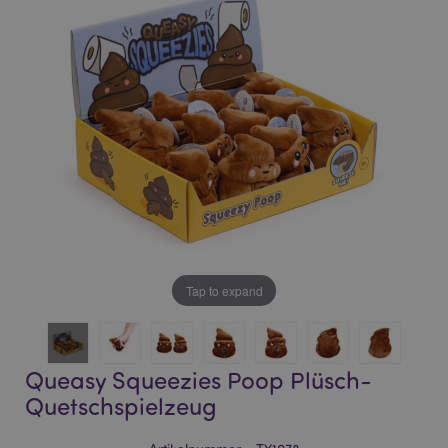
of
of
the
the
images
images
gallery
gallery
Tap to expand
Queasy Squeezies Poop Plüsch-
Quetschspielzeug