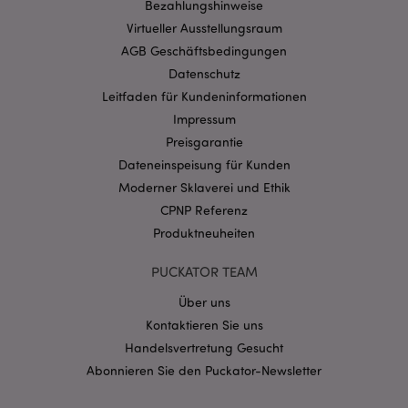
Bezahlungshinweise
Ohne unbedingt notwendige cookies kann die
Website nicht richtig genutzt werden.
Virtueller Ausstellungsraum
Provider
/
AGB Geschäftsbedingungen
Name
Abl
Domain
Datenschutz
CookieScriptConsent
1 Mo
CookieScript
Leitfaden für Kundeninformationen
.puckator.de
Impressum
Preisgarantie
Dateneinspeisung für Kunden
Moderner Sklaverei und Ethik
CPNP Referenz
mage-cache-storage-section-
1 T
Produktneuheiten
Adobe Inc.
invalidation
www.puckator.de
PUCKATOR TEAM
Über uns
Datenschutzbestimmungen von Google
Kontaktieren Sie uns
PHPSESSID
1 Ta
PHP.net
Handelsvertretung Gesucht
Stun
.www.puckator.de
Abonnieren Sie den Puckator-Newsletter