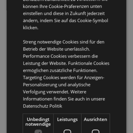
CE/UKCA gekennzeichnet:
Ja
können Ihre Cookie-Präferenzen unten
EN71:
einstellen und diese in Zukunft jederzeit
Ja
ändern, indem Sie auf das Cookie-Symbol
Nicht geeignet für:
0 - 3 Jahre
klicken.
Saisonaler Feiertag/ festlicher Anlass:
Valentinstag
Streng notwendige Cookies sind für den
Produkttressourcen:
Betrieb der Website unerlässlich.
Möchten Sie mehr über den Einkauf bei Puckator
Performance Cookies verbessern die
erfahren?
Dann lesen Sie unseren
Leitfaden für
Leistung der Website. Funktionale Cookies
Kundeninformationen.
ermöglichen zusätzliche Funktionen.
Targeting Cookies werden für Anzeigen-
Produktattribute
Personalisierung und analytische
Verfolgung verwendet. Weitere
Mehr
Höhe 4.5cm Breite 8cm Tiefe 7.5cm
Informationen finden Sie auch in unsere
Information
5055071515637
Datenschutz Politik
144
0.096000
Unbedingt
Leistungs
Ausrichten
notwendige
Keine
Keine