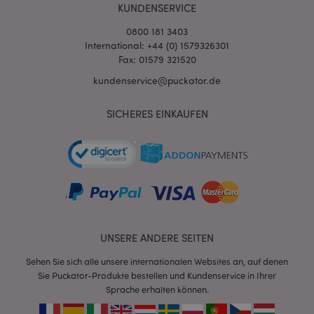
KUNDENSERVICE
0800 181 3403
International: +44 (0) 1579326301
Fax: 01579 321520
kundenservice@puckator.de
SICHERES EINKAUFEN
mage-messages
1 Ta
Adobe Inc.
Stun
www.puckator.de
UNSERE ANDERE SEITEN
Sehen Sie sich alle unsere internationalen Websites an, auf denen
mage-cache-sessid
1 T
Adobe Inc.
Sie Puckator-Produkte bestellen und Kundenservice in Ihrer
www.puckator.de
Sprache erhalten können.