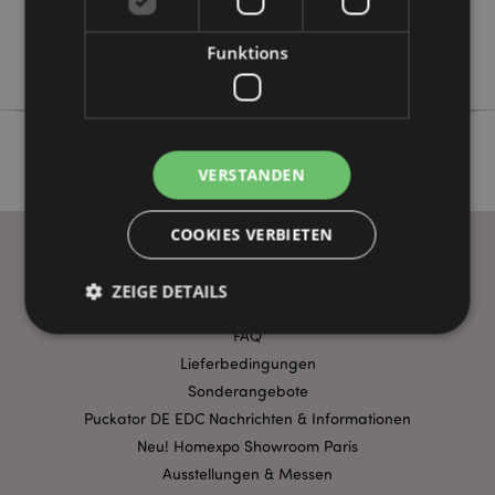
Keine
Funktions
Adoramals
VERSTANDEN
COOKIES VERBIETEN
ZEIGE DETAILS
WICHTIGE INFORMATION
FAQ
Lieferbedingungen
Unbedingt notwendige
Leistungs
Sonderangebote
Ausrichten
Funktions
Puckator DE EDC Nachrichten & Informationen
Neu! Homexpo Showroom Paris
Streng-notwendige-Cookies ermöglichen
Kernfunktionen der Website wie die
Ausstellungen & Messen
Benutzeranmeldung und die Kontoverwaltung.