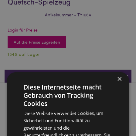
Quetsch-Spielzeug
Artikelnummer - TY1064
Login für Preise
Auf die Preise zugreifen
1848 auf Lager
Produktdaten
×
Diese Internetseite macht
Gebrauch von Tracking
Produktbeschreibung
Cookies
J'Adoramals Herzen Dehnbares Quetsch-Spielzeug
Diese Website verwendet Cookies, um
Material:
Füllung: Gummi (TPR) und Füllung: VA
Sicherheit und Funktionalität zu
Pulver(Talkum) und Wasser (Wasser, EVA Öl und
gewährleisten und die
Zitronensäure)
Benutzerfreundlichkeit zu verbessern. Sie