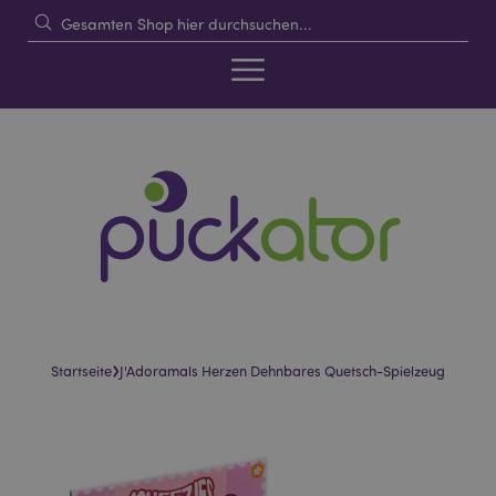
›
Startseite
J'Adoramals Herzen Dehnbares Quetsch-Spielzeug
Skip
Skip
to
to
the
the
end
beginning