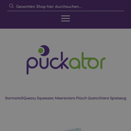
›
Startseite
Queasy Squeezies Meerestiere Plüsch Quetschtiere Spielzeug
Skip
Skip
to
to
the
the
end
beginning