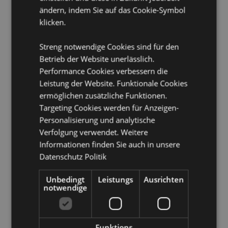
Geeignet für Kinder ab 0 Jahren
ändern, indem Sie auf das Cookie-Symbol
klicken.
Produkttressourcen:
Möchten Sie mehr über den Einkauf bei Puckator
Streng notwendige Cookies sind für den
erfahren?
Dann lesen Sie unseren
Leitfaden für
Betrieb der Website unerlässlich.
Kundeninformationen.
Performance Cookies verbessern die
Leistung der Website. Funktionale Cookies
Produktattribute
ermöglichen zusätzliche Funktionen.
Targeting Cookies werden für Anzeigen-
Mehr
7.5cm
Information
Personalisierung und analytische
5055071758799
Verfolgung verwendet. Weitere
48
Informationen finden Sie auch in unsere
0.165000
Datenschutz Politik
Keine
Keine
Unbedingt
Leistungs
Ausrichten
notwendige
Keine
Adoramals
Funktions