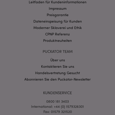
Provider
/
Leitfaden für Kundeninformationen
Name
Abl
Domain
Impressum
CookieScriptConsent
1 Mo
CookieScript
Preisgarantie
.puckator.de
Dateneinspeisung für Kunden
Moderner Sklaverei und Ethik
CPNP Referenz
Produktneuheiten
PUCKATOR TEAM
mage-cache-storage-section-
1 T
Adobe Inc.
invalidation
www.puckator.de
Über uns
Kontaktieren Sie uns
Handelsvertretung Gesucht
Datenschutzbestimmungen von Google
Abonnieren Sie den Puckator-Newsletter
PHPSESSID
1 Ta
PHP.net
Stun
.www.puckator.de
KUNDENSERVICE
0800 181 3403
International: +44 (0) 1579326301
Fax: 01579 321520