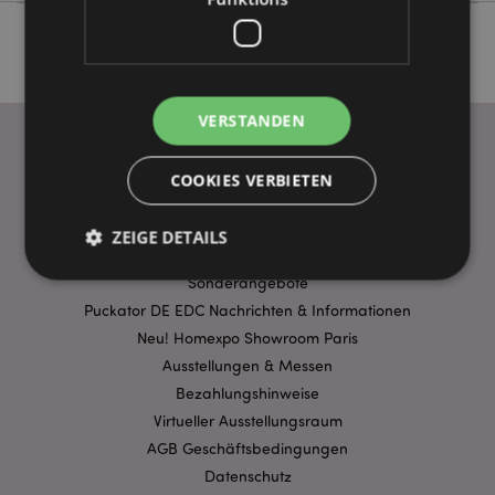
VERSTANDEN
COOKIES VERBIETEN
WICHTIGE INFORMATION
FAQ
ZEIGE DETAILS
Lieferbedingungen
Sonderangebote
Puckator DE EDC Nachrichten & Informationen
Unbedingt notwendige
Leistungs
Neu! Homexpo Showroom Paris
Ausrichten
Funktions
Ausstellungen & Messen
Bezahlungshinweise
Streng-notwendige-Cookies ermöglichen
Kernfunktionen der Website wie die
Virtueller Ausstellungsraum
Benutzeranmeldung und die Kontoverwaltung.
AGB Geschäftsbedingungen
Ohne unbedingt notwendige cookies kann die
Website nicht richtig genutzt werden.
Datenschutz