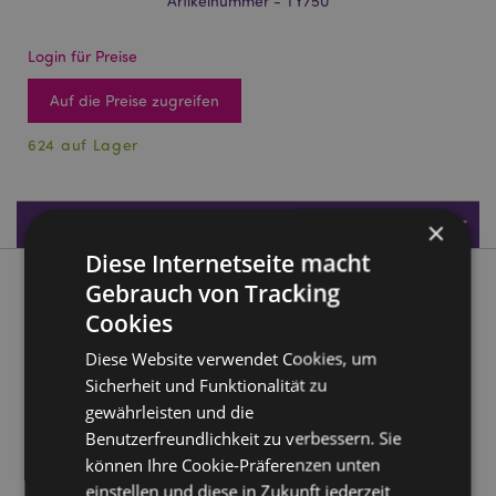
Artikelnummer - TY750
Login für Preise
Auf die Preise zugreifen
624 auf Lager
Produktdaten
×
Diese Internetseite macht
Gebrauch von Tracking
Produktbeschreibung
Cookies
Queasy Squeezies Meerestiere Plüsch Quetschtiere
Diese Website verwendet Cookies, um
Spielzeug
Sicherheit und Funktionalität zu
Material:
Polyester und Polyacrylatkugeln
gewährleisten und die
CE/UKCA gekennzeichnet:
Benutzerfreundlichkeit zu verbessern. Sie
Ja
können Ihre Cookie-Präferenzen unten
EN71:
Ja
einstellen und diese in Zukunft jederzeit