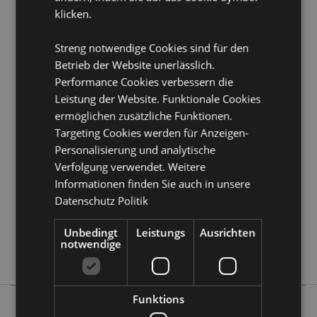
klicken.
Produkttressourcen:
Möchten Sie mehr über den Einkauf bei Puckator
Streng notwendige Cookies sind für den
erfahren?
Dann lesen Sie unseren
Leitfaden für
Betrieb der Website unerlässlich.
Kundeninformationen.
Performance Cookies verbessern die
Leistung der Website. Funktionale Cookies
ermöglichen zusätzliche Funktionen.
Produktattribute
Targeting Cookies werden für Anzeigen-
Mehr
Höhe 10cm Breite 9cm Tiefe 7cm
Personalisierung und analytische
Information
5055071792199
Verfolgung verwendet. Weitere
48
Informationen finden Sie auch in unsere
0.164000
Datenschutz Politik
Keine
Unbedingt
Leistungs
Ausrichten
Keine
notwendige
Keine
Funktions