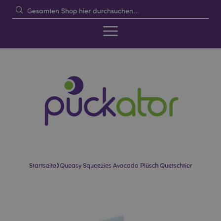
›
Startseite
Queasy Squeezies Avocado Plüsch Quetschtier
Skip
Skip
to
to
the
the
end
beginning