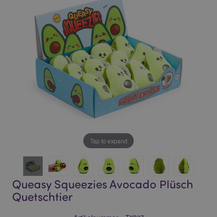
of
of
the
the
images
images
gallery
gallery
Tap to expand
Queasy Squeezies Avocado Plüsch
Quetschtier