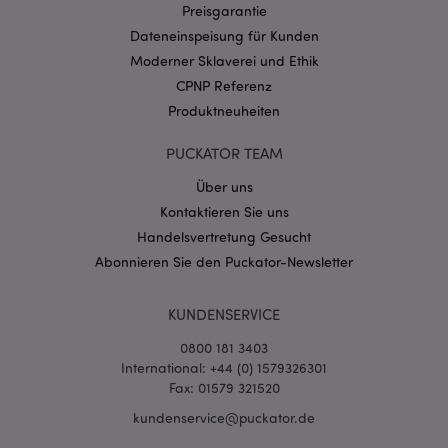
Preisgarantie
CookieScriptConsent
1 Mo
CookieScript
Dateneinspeisung für Kunden
.puckator.de
Moderner Sklaverei und Ethik
CPNP Referenz
Produktneuheiten
PUCKATOR TEAM
mage-cache-storage-section-
1 T
Adobe Inc.
Über uns
invalidation
www.puckator.de
Kontaktieren Sie uns
Handelsvertretung Gesucht
Abonnieren Sie den Puckator-Newsletter
Datenschutzbestimmungen von Google
PHPSESSID
1 Ta
PHP.net
Stun
.www.puckator.de
KUNDENSERVICE
0800 181 3403
International: +44 (0) 1579326301
Fax: 01579 321520
kundenservice@puckator.de