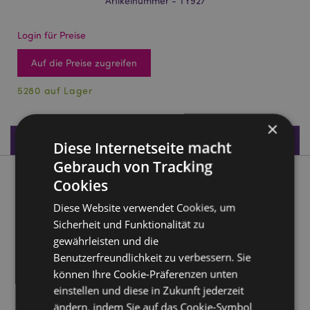
Artikelnummer - TY927
Login für Preise
Auf die Preise zugreifen
5280 auf Lager
×
Produktdaten
Diese Internetseite macht
Gebrauch von Tracking
Produktbeschreibung
Cookies
Diese Website verwendet Cookies, um
Queasy Squeezies Avocado Plüsch Quetschtier
Sicherheit und Funktionalität zu
Material:
Polyester und Polyacrylatkugeln
gewährleisten und die
Benutzerfreundlichkeit zu verbessern. Sie
CE/UKCA gekennzeichnet:
Ja
können Ihre Cookie-Präferenzen unten
EN71:
Ja
einstellen und diese in Zukunft jederzeit
Geeignet für Kinder ab 0 Jahren
ändern, indem Sie auf das Cookie-Symbol