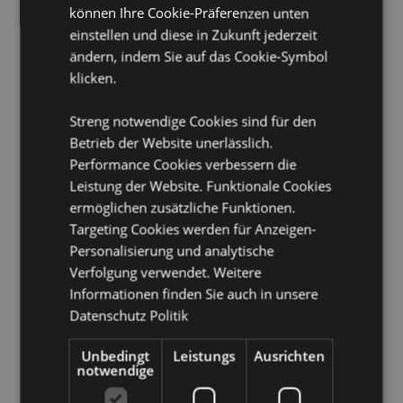
Material:
Polyester und Polyacrylatkugeln
können Ihre Cookie-Präferenzen unten
CE/UKCA gekennzeichnet:
Ja
einstellen und diese in Zukunft jederzeit
EN71:
ändern, indem Sie auf das Cookie-Symbol
Ja
klicken.
Geeignet für Kinder ab 0 Jahren
Streng notwendige Cookies sind für den
Produkttressourcen:
Betrieb der Website unerlässlich.
Möchten Sie mehr über den Einkauf bei Puckator
Performance Cookies verbessern die
erfahren?
Dann lesen Sie unseren
Leitfaden für
Leistung der Website. Funktionale Cookies
Kundeninformationen.
ermöglichen zusätzliche Funktionen.
Targeting Cookies werden für Anzeigen-
Produktattribute
Personalisierung und analytische
Mehr
Verfolgung verwendet. Weitere
Höhe 7cm Breite 7cm Tiefe 6cm
Information
Informationen finden Sie auch in unsere
5055071505034
Datenschutz Politik
48
0.162000
Unbedingt
Leistungs
Ausrichten
Keine
notwendige
Keine