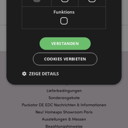
Keine
Funktions
Foodiemals
VERSTANDEN
COOKIES VERBIETEN
ZEIGE DETAILS
WICHTIGE INFORMATION
FAQ
Lieferbedingungen
Unbedingt notwendige
Leistungs
Sonderangebote
Ausrichten
Funktions
Puckator DE EDC Nachrichten & Informationen
Neu! Homexpo Showroom Paris
Streng-notwendige-Cookies ermöglichen
Ausstellungen & Messen
Kernfunktionen der Website wie die
Benutzeranmeldung und die Kontoverwaltung.
Bezahlungshinweise