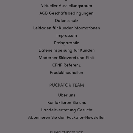
Ohne unbedingt notwendige cookies kann die
Website nicht richtig genutzt werden.
Virtueller Ausstellungsraum
AGB Geschäftsbedingungen
Provider
/
Name
Abl
Domain
Datenschutz
CookieScriptConsent
Leitfaden für Kundeninformationen
1 Mo
CookieScript
.puckator.de
Impressum
Preisgarantie
Dateneinspeisung für Kunden
Moderner Sklaverei und Ethik
CPNP Referenz
Produktneuheiten
mage-cache-storage-section-
1 T
Adobe Inc.
invalidation
www.puckator.de
PUCKATOR TEAM
Über uns
Datenschutzbestimmungen von Google
Kontaktieren Sie uns
PHPSESSID
1 Ta
PHP.net
Handelsvertretung Gesucht
Stun
.www.puckator.de
Abonnieren Sie den Puckator-Newsletter
KUNDENSERVICE