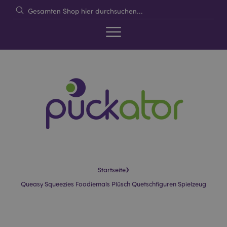
›
Startseite
Queasy Squeezies Foodiemals Plüsch Quetschfiguren Spielzeug
Skip
Skip
to
to
the
the