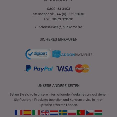
0800 181 3403
International: +44 (0) 1579326301
Fax: 01579 321520
kundenservice@puckator.de
SICHERES EINKAUFEN
mage-messages
1 Ta
Adobe Inc.
Stun
www.puckator.de
UNSERE ANDERE SEITEN
Sehen Sie sich alle unsere internationalen Websites an, auf denen
mage-cache-sessid
1 T
Adobe Inc.
Sie Puckator-Produkte bestellen und Kundenservice in Ihrer
www.puckator.de
Sprache erhalten können.