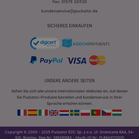
Fax: 01579 321520
kundenservice@puckator.de
SICHERES EINKAUFEN
mage-messages
1 Ta
Adobe Inc.
Stun
www.puckator.de
UNSERE ANDERE SEITEN
Sehen Sie sich alle unsere internationalen Websites an, auf denen
Sie Puckator-Produkte bestellen und Kundenservice in Ihrer
Sprache erhalten können.
mage-cache-sessid
1 T
Adobe Inc.
www.puckator.de
Copyright © 2000 - 2025 Puckator EDC Sp. z o.o. Ul. Graniczna 8AA, 54-
610, Breslau. Reg Nr: 389391683 - MwSt-ID Nr: PL8943170010