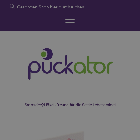
›
Startseite
Häkel-Freund für die Seele Lebensmittel
Skip
Skip
to
to
the
the
end
beginning