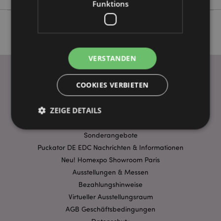
Funktions
VERSTANDEN
COOKIES VERBIETEN
WICHTIGE INFORMATION
ZEIGE DETAILS
FAQ
Lieferbedingungen
Sonderangebote
Puckator DE EDC Nachrichten & Informationen
Unbedingt notwendige
Leistungs
Neu! Homexpo Showroom Paris
Ausrichten
Funktions
Ausstellungen & Messen
Streng-notwendige-Cookies ermöglichen
Bezahlungshinweise
Kernfunktionen der Website wie die
Virtueller Ausstellungsraum
Benutzeranmeldung und die Kontoverwaltung.
Ohne unbedingt notwendige cookies kann die
AGB Geschäftsbedingungen
Website nicht richtig genutzt werden.