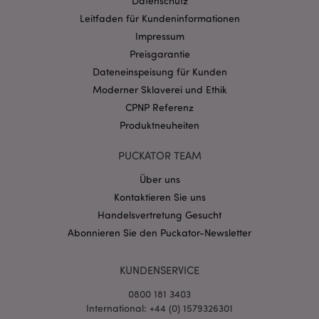
Datenschutz
Provider
/
Name
Abl
Leitfaden für Kundeninformationen
Domain
Impressum
CookieScriptConsent
1 Mo
CookieScript
.puckator.de
Preisgarantie
Dateneinspeisung für Kunden
Moderner Sklaverei und Ethik
CPNP Referenz
Produktneuheiten
mage-cache-storage-section-
1 T
Adobe Inc.
PUCKATOR TEAM
invalidation
www.puckator.de
Über uns
Kontaktieren Sie uns
Handelsvertretung Gesucht
Datenschutzbestimmungen von Google
Abonnieren Sie den Puckator-Newsletter
PHPSESSID
1 Ta
PHP.net
Stun
.www.puckator.de
KUNDENSERVICE
0800 181 3403
International: +44 (0) 1579326301