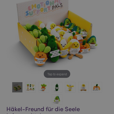
of
of
the
the
images
images
gallery
gallery
Tap to expand
Häkel-Freund für die Seele