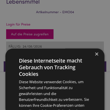
Lebensmittel
Artikelnummer - EMO04
Login für Preise
Auf die Preise zugreifen
FÄLLIG: 24/08/2026
×
Diese Internetseite macht
Produktdaten
Gebrauch von Tracking
Cookies
Produktbeschreibung
Diese Website verwendet Cookies, um
Sicherheit und Funktionalität zu
gewährleisten und die
Häkel-Freund für die Seele Lebensmittel
Benutzerfreundlichkeit zu verbessern. Sie
Material:
100% Polyester, Karton
können Ihre Cookie-Präferenzen unten
CE/UKCA Kennzeichnung:
Ja