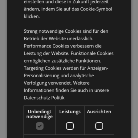
einstellen und diese in Zukunft jederzeit
Nicht geeignet für:
0 - 3 Jahren
ändern, indem Sie auf das Cookie-Symbol
klicken.
Produkttressourcen:
Möchten Sie mehr über den Einkauf bei Puckator
Streng notwendige Cookies sind für den
erfahren?
Dann lesen Sie unseren
Leitfaden für
Betrieb der Website unerlässlich.
Kundeninformationen.
Performance Cookies verbessern die
Leistung der Website. Funktionale Cookies
ermöglichen zusätzliche Funktionen.
Produktattribute
Targeting Cookies werden für Anzeigen-
Mehr
Höhe 6 - 11cm Breite 4 - 6cm Tiefe 4 - 6cm
Personalisierung und analytische
Information
5056848210458
Verfolgung verwendet. Weitere
48
Informationen finden Sie auch in unsere
0.039000
Datenschutz Politik
Keine
Unbedingt
Leistungs
Ausrichten
Keine
notwendige
Keine
Emotionale Unterstützungskameraden