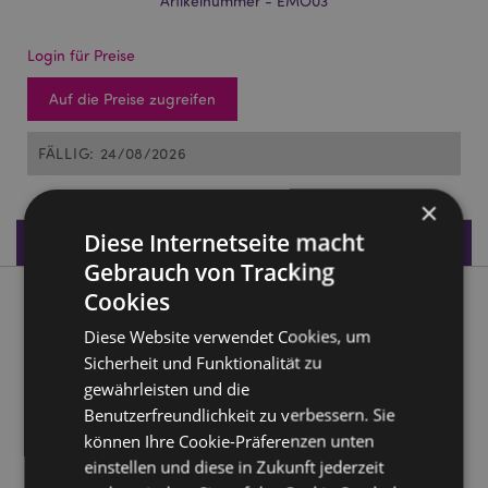
Artikelnummer - EMO03
Login für Preise
Auf die Preise zugreifen
FÄLLIG: 24/08/2026
×
Diese Internetseite macht
Produktdaten
Gebrauch von Tracking
Cookies
Produktbeschreibung
Diese Website verwendet Cookies, um
Sicherheit und Funktionalität zu
Häkel-Freund für die Seele Blumen im Topf
gewährleisten und die
Material:
100% Polyester, Karton
Benutzerfreundlichkeit zu verbessern. Sie
CE/UKCA Kennzeichnung:
Ja
können Ihre Cookie-Präferenzen unten
Nicht geeignet für:
0 - 3 Jahren
einstellen und diese in Zukunft jederzeit