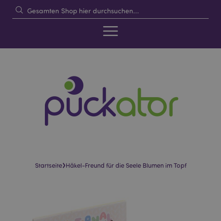
›
Startseite
Häkel-Freund für die Seele Blumen im Topf
Skip
Skip
to
to
the
the
end
beginning