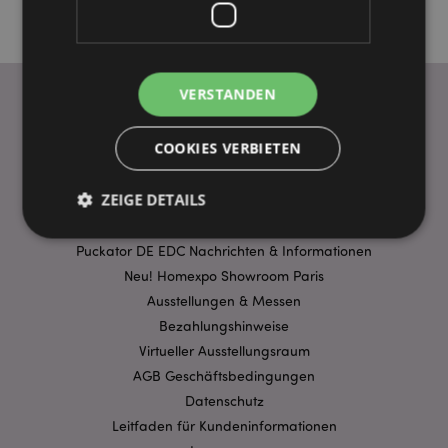
VERSTANDEN
WICHTIGE INFORMATION
COOKIES VERBIETEN
FAQ
ZEIGE DETAILS
Lieferbedingungen
Sonderangebote
Puckator DE EDC Nachrichten & Informationen
Neu! Homexpo Showroom Paris
Unbedingt notwendige
Leistungs
Ausstellungen & Messen
Ausrichten
Funktions
Bezahlungshinweise
Streng-notwendige-Cookies ermöglichen
Virtueller Ausstellungsraum
Kernfunktionen der Website wie die
AGB Geschäftsbedingungen
Benutzeranmeldung und die Kontoverwaltung.
Ohne unbedingt notwendige cookies kann die
Datenschutz
Website nicht richtig genutzt werden.
Leitfaden für Kundeninformationen
Provider
/
Name
Abl