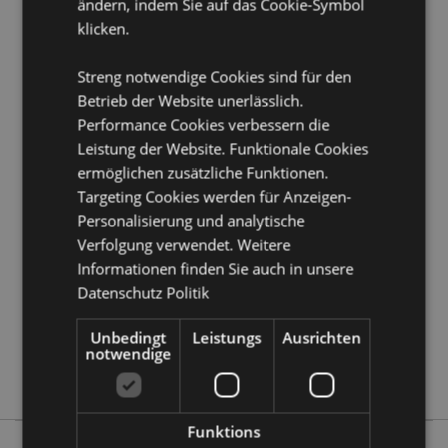
ändern, indem Sie auf das Cookie-Symbol
Produkttressourcen:
klicken.
Möchten Sie mehr über den Einkauf bei Puckator
erfahren?
Dann lesen Sie unseren
Leitfaden für
Streng notwendige Cookies sind für den
Kundeninformationen.
Betrieb der Website unerlässlich.
Performance Cookies verbessern die
Leistung der Website. Funktionale Cookies
Produktattribute
ermöglichen zusätzliche Funktionen.
Mehr
Höhe 11 - 13cm Breite 5cm Tiefe 5.5cm
Targeting Cookies werden für Anzeigen-
Information
5056848210410
Personalisierung und analytische
48
Verfolgung verwendet. Weitere
0.059000
Informationen finden Sie auch in unsere
Datenschutz Politik
Keine
Keine
Unbedingt
Leistungs
Ausrichten
Keine
notwendige
Emotionale Unterstützungskameraden
Funktions