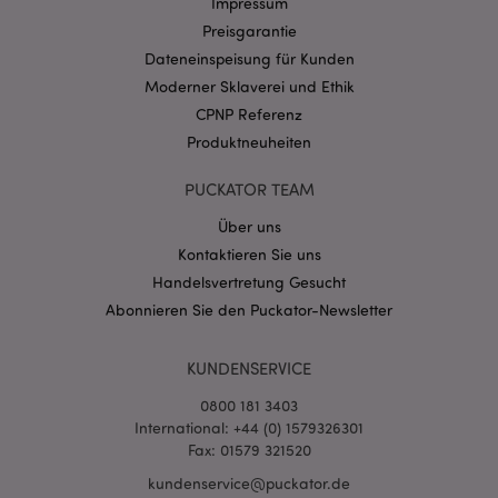
Impressum
Domain
Preisgarantie
CookieScriptConsent
1 Mo
CookieScript
.puckator.de
Dateneinspeisung für Kunden
Moderner Sklaverei und Ethik
CPNP Referenz
Produktneuheiten
PUCKATOR TEAM
mage-cache-storage-section-
1 T
Adobe Inc.
Über uns
invalidation
www.puckator.de
Kontaktieren Sie uns
Handelsvertretung Gesucht
Datenschutzbestimmungen von Google
Abonnieren Sie den Puckator-Newsletter
PHPSESSID
1 Ta
PHP.net
Stun
.www.puckator.de
KUNDENSERVICE
0800 181 3403
International: +44 (0) 1579326301
Fax: 01579 321520
kundenservice@puckator.de