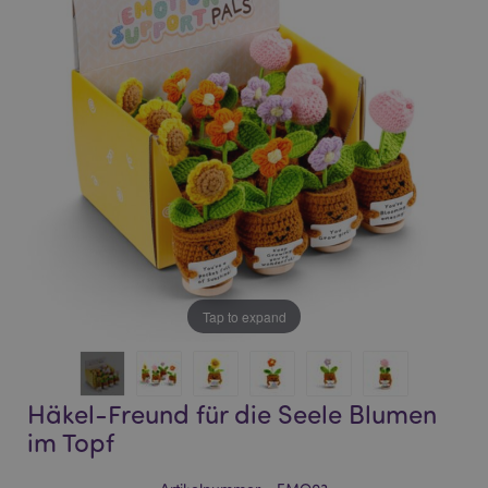
of
of
the
the
images
images
gallery
gallery
Tap to expand
Häkel-Freund für die Seele Blumen
im Topf