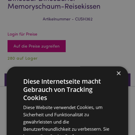
Memoryschaum-Reisekissen
Artikelnummer - CUSH362
Login für Preise
Auf die Preise zugreifen
280 auf Lager
×
Produktdaten
Diese Internetseite macht
Gebrauch von Tracking
Cookies
Produktbeschreibung
Diese Website verwendet Cookies, um
Relaxeazzz Adorasaurs Huck the Dinosaur Dinosaurier
Sicherheit und Funktionalität zu
Memoryschaum-Reisekissen
gewährleisten und die
Material:
95% Polyester und 5% Spandex
Benutzerfreundlichkeit zu verbessern. Sie