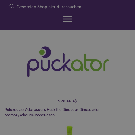
›
Startseite
Relaxeazzz Adorasaurs Huck the Dinosaur Dinosaurier
Memoryschaum-Reisekissen
Skip
Skip
to
to