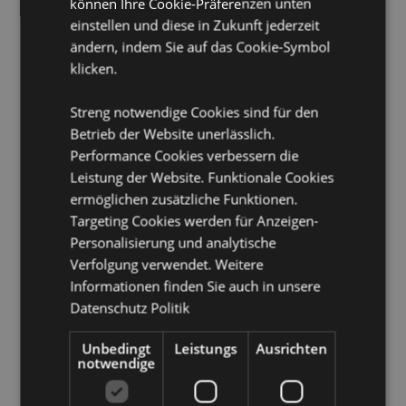
können Ihre Cookie-Präferenzen unten
Geeignet für Bleichmittel:
Nein
einstellen und diese in Zukunft jederzeit
Geeignet für den Trockner:
Nein
ändern, indem Sie auf das Cookie-Symbol
Geeignet zum Bügeln:
Nein
klicken.
Pflegehinweis:
Maschinenwäsche bis 30°C
Streng notwendige Cookies sind für den
Produkttressourcen:
Betrieb der Website unerlässlich.
Performance Cookies verbessern die
Möchten Sie mehr über den Einkauf bei Puckator
erfahren?
Dann lesen Sie unseren
Leitfaden für
Leistung der Website. Funktionale Cookies
Kundeninformationen.
ermöglichen zusätzliche Funktionen.
Targeting Cookies werden für Anzeigen-
Personalisierung und analytische
Produktattribute
Verfolgung verwendet. Weitere
Mehr
5055071792267
Informationen finden Sie auch in unsere
Information
20
Datenschutz Politik
0.364000
Unbedingt
Leistungs
Ausrichten
Keine
notwendige
Keine
Keine