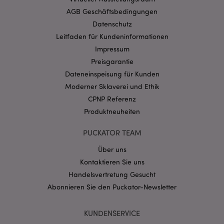
Website nicht richtig genutzt werden.
AGB Geschäftsbedingungen
Provider
/
Name
Abl
Datenschutz
Domain
Leitfaden für Kundeninformationen
CookieScriptConsent
1 Mo
CookieScript
Impressum
.puckator.de
Preisgarantie
Dateneinspeisung für Kunden
Moderner Sklaverei und Ethik
CPNP Referenz
Produktneuheiten
mage-cache-storage-section-
1 T
Adobe Inc.
invalidation
www.puckator.de
PUCKATOR TEAM
Über uns
Kontaktieren Sie uns
Datenschutzbestimmungen von Google
Handelsvertretung Gesucht
PHPSESSID
1 Ta
PHP.net
Stun
.www.puckator.de
Abonnieren Sie den Puckator-Newsletter
KUNDENSERVICE