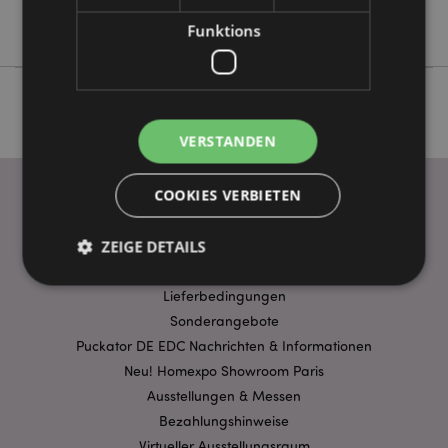
Relaxeazzz
Funktions
VERSTANDEN
COOKIES VERBIETEN
WICHTIGE INFORMATION
ZEIGE DETAILS
FAQ
Lieferbedingungen
Sonderangebote
Unbedingt notwendige
Leistungs
Puckator DE EDC Nachrichten & Informationen
Ausrichten
Funktions
Neu! Homexpo Showroom Paris
Streng-notwendige-Cookies ermöglichen
Ausstellungen & Messen
Kernfunktionen der Website wie die
Bezahlungshinweise
Benutzeranmeldung und die Kontoverwaltung.
Ohne unbedingt notwendige cookies kann die
Virtueller Ausstellungsraum