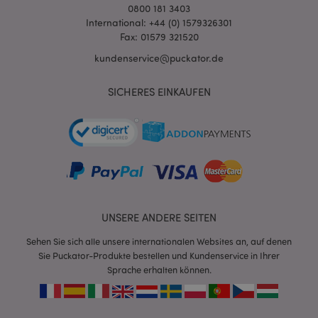
0800 181 3403
International: +44 (0) 1579326301
Fax: 01579 321520
kundenservice@puckator.de
SICHERES EINKAUFEN
mage-messages
1 Ta
Adobe Inc.
Stun
www.puckator.de
UNSERE ANDERE SEITEN
Sehen Sie sich alle unsere internationalen Websites an, auf denen
Sie Puckator-Produkte bestellen und Kundenservice in Ihrer
mage-cache-sessid
1 T
Adobe Inc.
Sprache erhalten können.
www.puckator.de