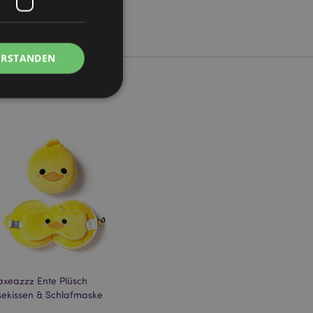
ERSTANDEN
Kontoverwaltung.
Script.com-Dienst
seinstellungen für
. Das Cookie-Banner
rdnungsgemäß
 um das
axeazzz Ente Plüsch
n im Browser zu
sekissen & Schlafmaske
Seiten zu