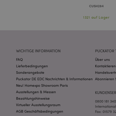
PHPSESSID
CUSH284
1321 auf Lager
mage-messages
WICHTIGE INFORMATION
PUCKATOR 
FAQ
Über uns
Lieferbedingungen
Kontaktieren
mage-cache-sessid
Sonderangebote
Handelsvert
Puckator DE EDC Nachrichten & Informationen
Abonnieren 
Neu! Homexpo Showroom Paris
Ausstellungen & Messen
KUNDENSER
X-Magento-Vary
Bezahlungshinweise
0800 181 34
Virtueller Ausstellungsraum
Internationa
AGB Geschäftsbedingungen
Fax: 01579 3