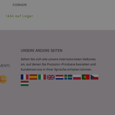
CUSH225
eneriert wird, die
ies ist eine
erwalten von
endet wird.
1434 auf Lager
m eine zufällig
se, wie sie
e spezifisch sein.
e Beibehaltung des
zer zwischen den
andere
nutzer angezeigt
UNSERE ANDERE SEITEN
mmungsnachricht
gen. Die Nachricht
 nachdem sie dem
Sehen Sie sich alle unsere internationalen Websites
an, auf denen Sie Puckator-Produkte bestellen und
Kundenservice in Ihrer Sprache erhalten können.
e Bereinigung des
Wenn das Cookie von
t wird, bereinigt
peicher und setzt
rd vom Magento 2-
heben, dass die
e Version einer
icht die
sionen derselben