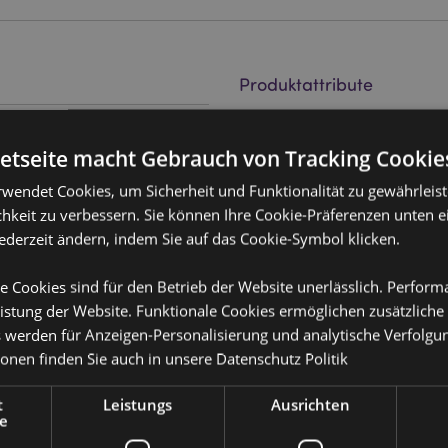
Produktattribute
Mehr
Abmessungen
Höhe 17cm Bre
Information
netseite macht Gebrauch von Tracking Cookie
EAN-Nummer
505507175413
rwendet Cookies, um Sicherheit und Funktionalität zu gewährleis
20
Kartonmenge
56
hkeit zu verbessern. Sie können Ihre Cookie-Präferenzen unten e
jederzeit ändern, indem Sie auf das Cookie-Symbol klicken.
Gewicht (kg)
0.178000
e Cookies sind für den Betrieb der Website unerlässlich. Perfor
IM SALE
Keine
istung der Website. Funktionale Cookies ermöglichen zusätzliche
NEU
Keine
s werden für Anzeigen-Personalisierung und analytische Verfolgu
ionen finden Sie auch in unsere
Datenschutz Politik
PROMO
Keine
t
Leistungs
Ausrichten
Marke
Relaxeazzz
e
or erfahren?
Dann lesen Sie