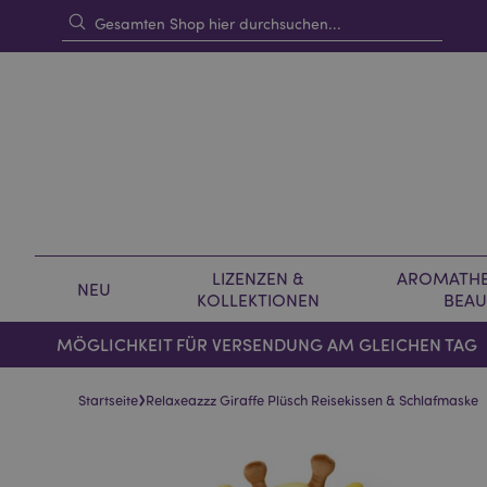
LIZENZEN &
AROMATHE
NEU
KOLLEKTIONEN
BEAU
MÖGLICHKEIT FÜR VERSENDUNG AM GLEICHEN TAG
›
Startseite
Relaxeazzz Giraffe Plüsch Reisekissen & Schlafmaske
Skip
Skip
to
to
the
the