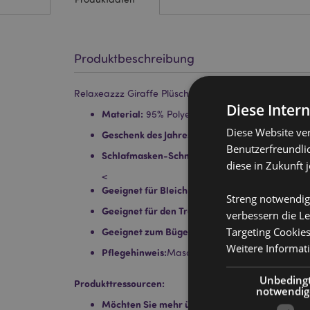
Produktbeschreibung
Relaxeazzz Giraffe Plüsch Reisekissen & Schlafmaske
Diese Inter
Material:
95% Polyester und 5% Spandex
Diese Website ve
Geschenk des Jahres Gewinner:
Hot Novelty 20
Benutzerfreundlic
Schlafmasken-Schnellverschluss:
Ja
diese in Zukunft 
<
Geeignet für Bleichmittel:
Nein
Streng notwendig
Geeignet für den Trockner:
Nein
verbessern die Le
Targeting Cookie
Geeignet zum Bügeln:
Nein
Weitere Informat
Pflegehinweis:
Maschinenwäsche bis 30°C
Unbeding
Produkttressourcen:
notwendig
Möchten Sie mehr über den Einkauf bei Puckat