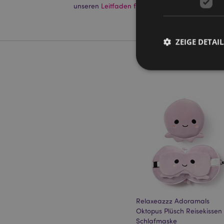
unseren
Leitfaden für Kundeninformationen.
ZEIGE DETAIL
Streng-notwendige-C
Ohne unbedingt notwe
Name
CookieScriptConse
mage-cache-storage
Relaxeazzz Adoramals
invalidation
Oktopus Plüsch Reisekissen
Schlafmaske