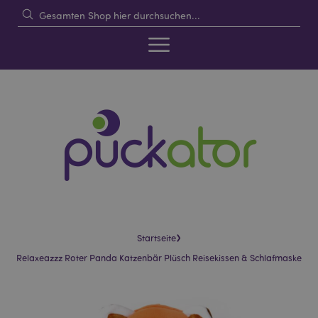
›
Startseite
Relaxeazzz Roter Panda Katzenbär Plüsch Reisekissen & Schlafmaske
Skip
Skip
to
to
the
the