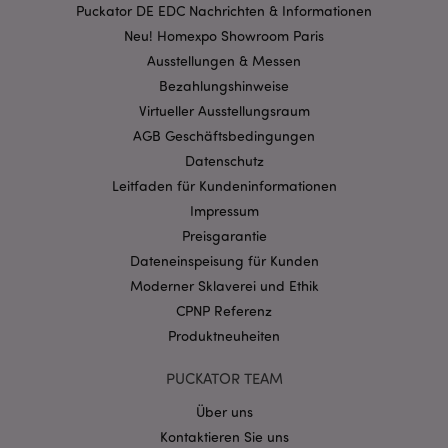
Puckator DE EDC Nachrichten & Informationen
Neu! Homexpo Showroom Paris
Ausstellungen & Messen
mage-cache-storage-section-
1 T
Adobe Inc.
invalidation
Bezahlungshinweise
www.puckator.de
Virtueller Ausstellungsraum
AGB Geschäftsbedingungen
Datenschutzbestimmungen von Google
Datenschutz
PHPSESSID
1 Ta
PHP.net
Leitfaden für Kundeninformationen
Stun
.www.puckator.de
Impressum
Preisgarantie
Dateneinspeisung für Kunden
Moderner Sklaverei und Ethik
CPNP Referenz
Produktneuheiten
PUCKATOR TEAM
Über uns
Kontaktieren Sie uns