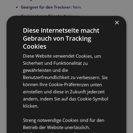
Geeignet für den Trockner:
Nein
Geeignet zum Bügeln:
Nein
×
Pflegehinweis:
Maschinenwäsche bis 30°C
Diese Internetseite macht
Gebrauch von Tracking
Produkttressourcen:
Cookies
Möchten Sie mehr über den Einkauf bei Puckator
erfahren?
Dann lesen Sie unseren
Leitfaden für
Diese Website verwendet Cookies, um
Kundeninformationen.
Sicherheit und Funktionalität zu
gewährleisten und die
Benutzerfreundlichkeit zu verbessern. Sie
Produktattribute
können Ihre Cookie-Präferenzen unten
Mehr
Höhe 14cm Breite 17cn Tiefe 10cm geöffnet
einstellen und diese in Zukunft jederzeit
Information
15x27x7cm
ändern, indem Sie auf das Cookie-Symbol
5055071751370
klicken.
56
0.175000
Streng notwendige Cookies sind für den
Keine
Betrieb der Website unerlässlich.
Keine