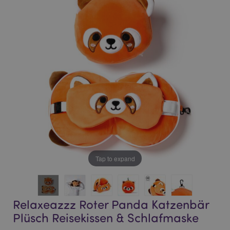
end
beginning
of
of
the
the
images
images
gallery
gallery
Tap to expand
Relaxeazzz Roter Panda Katzenbär
Plüsch Reisekissen & Schlafmaske