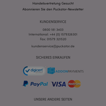
Handelsvertretung Gesucht
mage-messages
1 Ta
Adobe Inc.
Stun
www.puckator.de
Abonnieren Sie den Puckator-Newsletter
KUNDENSERVICE
0800 181 3403
International: +44 (0) 1579326301
Fax: 01579 321520
kundenservice@puckator.de
mage-cache-sessid
1 T
Adobe Inc.
www.puckator.de
SICHERES EINKAUFEN
X-Magento-Vary
1 Ta
Adobe Inc.
Stun
www.puckator.de
UNSERE ANDERE SEITEN