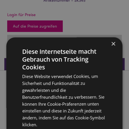
Artikelnummer - SK345
Login für Preise
Auf die Preise zugreifen
FÄLLIG: 12/10/2026
×
Diese Internetseite macht
Gebrauch von Tracking
Produktdaten
Cookies
Diese Website verwendet Cookies, um
Produktbeschreibung
Sicherheit und Funktionalität zu
gewährleisten und die
Drache Totenkopf Deko mit metallischen Details
Benutzerfreundlichkeit zu verbessern. Sie
können Ihre Cookie-Präferenzen unten
Material:
Harz
einstellen und diese in Zukunft jederzeit
ändern, indem Sie auf das Cookie-Symbol
Produkttressourcen:
klicken.
Möchten Sie mehr über den Einkauf bei Puckator