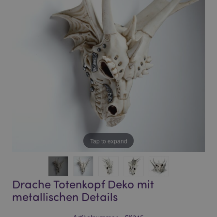
of
of
the
the
images
images
gallery
gallery
Tap to expand
Drache Totenkopf Deko mit
metallischen Details