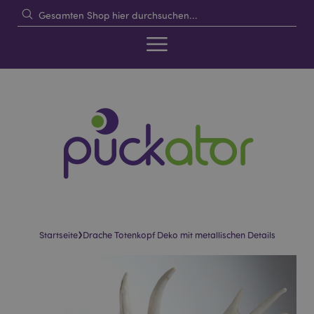
›
Startseite
Drache Totenkopf Deko mit metallischen Details
Skip
Skip
to
to
the
the
end
beginning