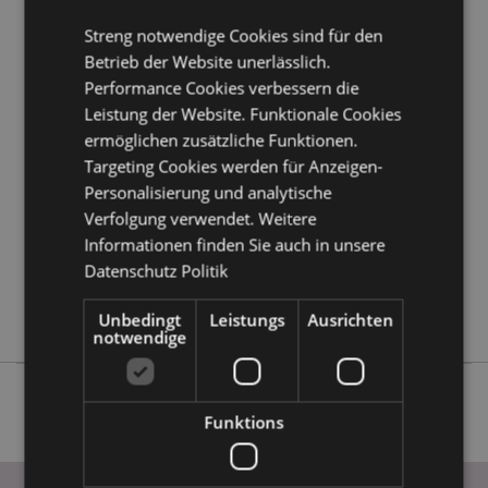
erfahren?
Dann lesen Sie unseren
Leitfaden für
Kundeninformationen.
Streng notwendige Cookies sind für den
Betrieb der Website unerlässlich.
Performance Cookies verbessern die
Produktattribute
Leistung der Website. Funktionale Cookies
Mehr
Höhe 25.5cm Breite 22.5cm Tiefe 18cm
ermöglichen zusätzliche Funktionen.
Information
Targeting Cookies werden für Anzeigen-
5055071773648
Personalisierung und analytische
4
Verfolgung verwendet. Weitere
1.370000
Informationen finden Sie auch in unsere
Keine
Datenschutz Politik
Keine
Keine
Unbedingt
Leistungs
Ausrichten
notwendige
Funktions