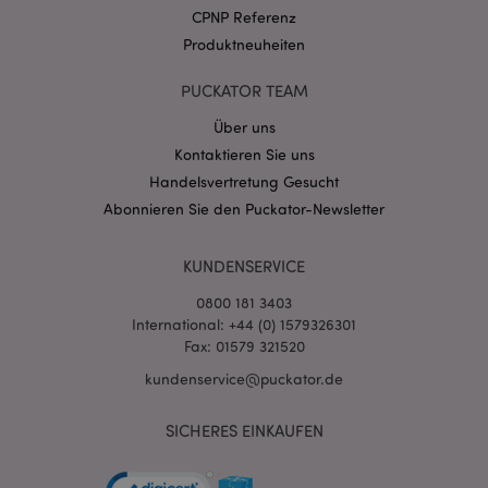
.puckator.de
CPNP Referenz
Produktneuheiten
PUCKATOR TEAM
Über uns
Kontaktieren Sie uns
mage-cache-storage-section-
1 T
Adobe Inc.
invalidation
www.puckator.de
Handelsvertretung Gesucht
Abonnieren Sie den Puckator-Newsletter
Datenschutzbestimmungen von Google
KUNDENSERVICE
PHPSESSID
1 Ta
PHP.net
Stun
.www.puckator.de
0800 181 3403
International: +44 (0) 1579326301
Fax: 01579 321520
kundenservice@puckator.de
SICHERES EINKAUFEN