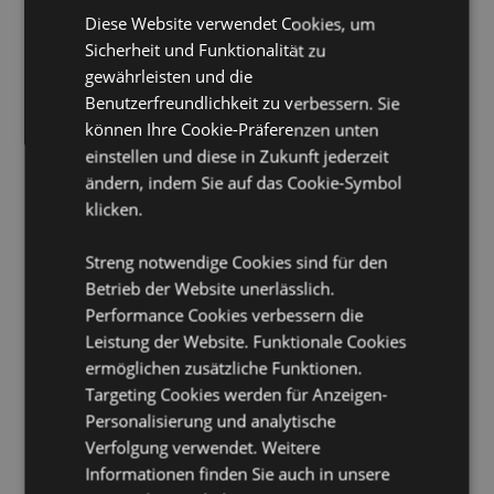
Lebensmittelecht:
Ja
Diese Website verwendet Cookies, um
Spülmaschinenfest:
Sicherheit und Funktionalität zu
Nein
gewährleisten und die
Wiederverwendbar:
Ja
Benutzerfreundlichkeit zu verbessern. Sie
Volumen:
600ml
können Ihre Cookie-Präferenzen unten
BPA-frei:
Ja
einstellen und diese in Zukunft jederzeit
Lizenz-Informationen:
ändern, indem Sie auf das Cookie-Symbol
Dieses Produkt ist vollständig
lizenziert und kann weltweit verkauft werden.
klicken.
Produkttressourcen:
Streng notwendige Cookies sind für den
Möchten Sie mehr über den Einkauf bei Puckator
Betrieb der Website unerlässlich.
erfahren?
Dann lesen Sie unseren
Leitfaden für
Performance Cookies verbessern die
Kundeninformationen.
Leistung der Website. Funktionale Cookies
ermöglichen zusätzliche Funktionen.
Targeting Cookies werden für Anzeigen-
Personalisierung und analytische
Verfolgung verwendet. Weitere
Informationen finden Sie auch in unsere