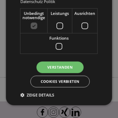
Datenschutz Politik
Produktattribute
Unbedingt
Leistungs
Ausrichten
Mehr
Höhe 23cm Breite 7cm Tiefe 7cm
notwendige
Information
5055071787911
48
0.155000
Funktions
Keine
Keine
Keine
Asterix & Obelix
VERSTANDEN
COOKIES VERBIETEN
ZEIGE DETAILS
Unbedingt notwendige
Leistungs