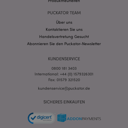
Produktneuheiten
PHPSESSID
1 Ta
PHP.net
Stun
.www.puckator.de
PUCKATOR TEAM
Über uns
Kontaktieren Sie uns
Handelsvertretung Gesucht
Abonnieren Sie den Puckator-Newsletter
KUNDENSERVICE
0800 181 3403
International: +44 (0) 1579326301
Fax: 01579 321520
mage-messages
1 Ta
Adobe Inc.
kundenservice@puckator.de
Stun
www.puckator.de
SICHERES EINKAUFEN