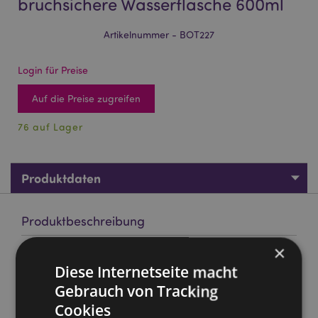
bruchsichere Wasserflasche 600ml
Artikelnummer - BOT227
Login für Preise
Auf die Preise zugreifen
76 auf Lager
Produktdaten
Produktbeschreibung
×
Asterix & Obelix Pop-Top bruchsichere Wasserflasche 600ml
Diese Internetseite macht
Material:
Polypropylen (Deckel), SK Ecozen (Flasche -
Gebrauch von Tracking
bruchsicherer Kunststoff), Silikon (Dichtung) und einem
Quick Clip Polyesterband
Cookies