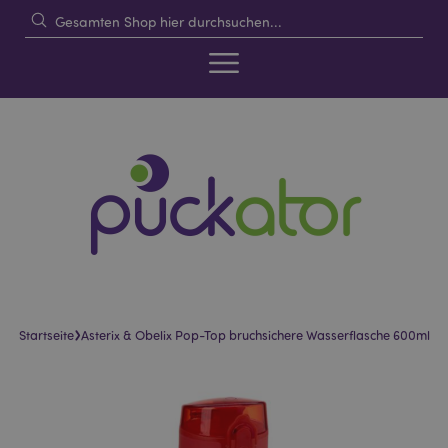
›
Startseite
Asterix & Obelix Pop-Top bruchsichere Wasserflasche 600ml
Skip
Skip
to
to
the
the
end
beginning