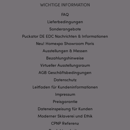
WICHTIGE INFORMATION
Ausrichten
Funktions
FAQ
Streng-notwendige-Cookies ermöglichen
Kernfunktionen der Website wie die
Lieferbedingungen
Benutzeranmeldung und die Kontoverwaltung.
Sonderangebote
Ohne unbedingt notwendige cookies kann die
Website nicht richtig genutzt werden.
Puckator DE EDC Nachrichten & Informationen
Neu! Homexpo Showroom Paris
Provider
/
Name
Abl
Domain
Ausstellungen & Messen
CookieScriptConsent
1 Mo
CookieScript
Bezahlungshinweise
.puckator.de
Virtueller Ausstellungsraum
AGB Geschäftsbedingungen
Datenschutz
Leitfaden für Kundeninformationen
Impressum
Preisgarantie
mage-cache-storage-section-
1 T
Adobe Inc.
invalidation
www.puckator.de
Dateneinspeisung für Kunden
Moderner Sklaverei und Ethik
CPNP Referenz
Datenschutzbestimmungen von Google