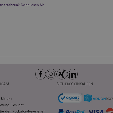
or erfahren?
Dann lesen Sie
Unbedingt notwendige
Leistungs
Ausrichten
Funktions
ookies ermöglichen Kernfunktionen der Website wie die Benutzeranmeldung und die 
ndige cookies kann die Website nicht richtig genutzt werden.
Provider
/
Ablauf
Beschreibung
Domain
nt
1 Monat
Dieses Cookie wird vom Cookie-
CookieScript
verwendet, um die Einwilligung
.puckator.de
Besucher-Cookies zu speichern
von Cookie-Script.com muss o
funktionieren.
-section-
1 Tag
Dieses Cookie wird verwendet,
Adobe Inc.
Zwischenspeichern von Inhalte
www.puckator.de
erleichtern und das Laden von 
beschleunigen.
Datenschutzbestimmungen von Google
1 Tag 16
Cookie, das von Anwendungen g
PHP.net
Stunden
auf der PHP-Sprache basieren. D
.www.puckator.de
TEAM
SICHERES EINKAUFEN
allgemeine Kennung, die zum V
Benutzersitzungsvariablen verw
Normalerweise handelt es sich u
generierte Zahl. Die Art und Wei
 Sie uns
verwendet wird, kann für die Sit
Ein gutes Beispiel ist jedoch di
retung Gesucht
Anmeldestatus für einen Benut
Seiten.
Sie den Puckator-Newsletter