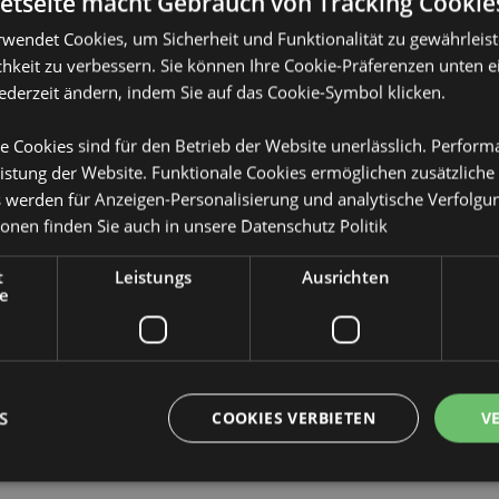
netseite macht Gebrauch von Tracking Cookie
Produktattribute
rwendet Cookies, um Sicherheit und Funktionalität zu gewährleis
hkeit zu verbessern. Sie können Ihre Cookie-Präferenzen unten e
Mehr
Abmessungen
Höhe 24cm Bre
Information
jederzeit ändern, indem Sie auf das Cookie-Symbol klicken.
hsichere Wasserflasche 600ml
EAN-Nummer
che), Silikon (Dichtung) und
505507151184
e Cookies sind für den Betrieb der Website unerlässlich. Perfor
Kartonmenge
48
istung der Website. Funktionale Cookies ermöglichen zusätzliche
s werden für Anzeigen-Personalisierung und analytische Verfolgu
Gewicht (kg)
0.149000
ionen finden Sie auch in unsere
Datenschutz Politik
n
IM SALE
Keine
t
Leistungs
Ausrichten
e
NEU
Keine
PROMO
Keine
Marke
Asterix & Obel
ändig lizenziert und kann
S
COOKIES VERBIETEN
V