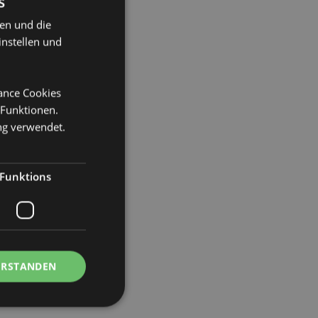
s
ten und die
instellen und
ite 6.5cm Tiefe 6.5cm
4
mance Cookies
 Funktionen.
ng verwendet.
Funktions
ix
ERSTANDEN