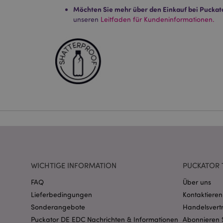
Möchten Sie mehr über den Einkauf bei Puckat
unseren
Leitfaden für Kundeninformationen.
Streng-notwendige-C
Ohne unbedingt notwe
Name
CookieScriptConse
mage-cache-storage
invalidation
PHPSESSID
WICHTIGE INFORMATION
PUCKATOR 
FAQ
Über uns
Lieferbedingungen
Kontaktieren
Sonderangebote
Handelsvert
Puckator DE EDC Nachrichten & Informationen
Abonnieren 