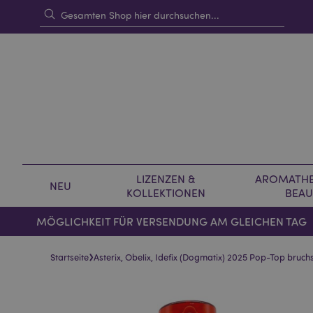
LIZENZEN &
AROMATHE
NEU
KOLLEKTIONEN
BEAU
MÖGLICHKEIT FÜR VERSENDUNG AM GLEICHEN TAG
›
Startseite
Asterix, Obelix, Idefix (Dogmatix) 2025 Pop-Top bruc
Skip
Skip
to
to
the
the