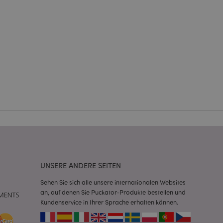
Kontoverwaltung.
Script.com-Dienst
seinstellungen für
. Das Cookie-Banner
rdnungsgemäß
 um das
n im Browser zu
Seiten zu
eneriert wird, die
ies ist eine
UNSERE ANDERE SEITEN
erwalten von
endet wird.
m eine zufällig
Sehen Sie sich alle unsere internationalen Websites
se, wie sie
an, auf denen Sie Puckator-Produkte bestellen und
e spezifisch sein.
Kundenservice in Ihrer Sprache erhalten können.
e Beibehaltung des
zer zwischen den