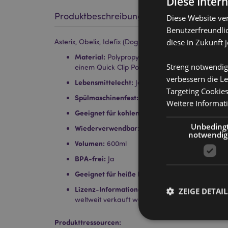
Diese Inter
Produktbeschreibung
Diese Website ve
Benutzerfreundlic
diese in Zukunft 
Asterix, Obelix, Idefix (Dogmatix) 2025 Pop-Top bruc
Material:
Polypropylen (Deckel), SK Ecozen (Flas
Streng notwendig
einem Quick Clip Polyesterband
verbessern die Le
Lebensmittelecht:
Ja
Targeting Cookie
Spülmaschinenfest:
Nein
Weitere Informat
Geeignet für kohlensäurehaltige Getränke:
Nei
Unbeding
Wiederverwendbar:
Ja
notwendig
Volumen:
600ml
BPA-frei:
Ja
Geeignet für heiße Flüssigkeiten:
Nein
Lizenz-Informationen:
Dieses Produkt ist vollst
ZEIGE DETAIL
weltweit verkauft werden.
Produkttressourcen: