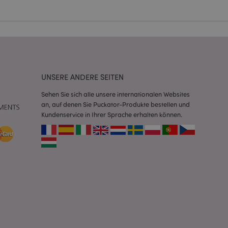
Script.com-Dienst
seinstellungen für
. Das Cookie-Banner
rdnungsgemäß
 um das
UNSERE ANDERE SEITEN
n im Browser zu
Seiten zu
Sehen Sie sich alle unsere internationalen Websites
an, auf denen Sie Puckator-Produkte bestellen und
eneriert wird, die
Kundenservice in Ihrer Sprache erhalten können.
ies ist eine
erwalten von
endet wird.
m eine zufällig
se, wie sie
e spezifisch sein.
e Beibehaltung des
zer zwischen den
andere
nutzer angezeigt
mmungsnachricht
gen. Die Nachricht
 nachdem sie dem