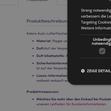
Streng notwendig
verbessern die Le
Produktbeschreibung
Targeting Cookie
Weitere Informat
Asterix Auto-Lufterfrischer - Asterix
Unbeding
Material:
Pappe und Duftstoff
notwendig
Duft:
Auf der Verpackung gelistet
Duft Inhaltsstoffe:
Auf der Verpackung gelistet.
Sicherheitsinformation:
Von Kindern fernhalten.
ist auf der Verpackung zu finden.
ZEIGE DETAIL
Lizenz-Informationen:
Dieses Produkt ist vollst
weltweit verkauft werden.
Produkttressourcen:
Möchten Sie mehr über den Einkauf bei Puckat
unseren
Leitfaden für Kundeninformationen.
Streng-notwendige-C
Ohne unbedingt notwe