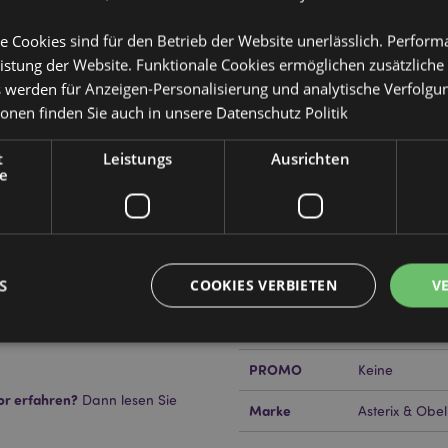
e Cookies sind für den Betrieb der Website unerlässlich. Perfor
istung der Website. Funktionale Cookies ermöglichen zusätzliche
Produktattribute
s werden für Anzeigen-Personalisierung und analytische Verfolgu
ionen finden Sie auch in unsere
Datenschutz Politik
Mehr
Abmessungen
Höhe 10.5cm B
Information
t
Leistungs
Ausrichten
EAN-Nummer
505507176361
e
Kartonmenge
240
Gewicht (kg)
0.014000
 Weitere Sicherheitsinformation
S
COOKIES VERBIETEN
V
IM SALE
Keine
ändig lizenziert und kann
NEU
Keine
PROMO
Keine
Unbedingt notwendige
Leistungs
Ausrichten
Funktions
or erfahren?
Dann lesen Sie
Marke
Asterix & Obel
ookies ermöglichen Kernfunktionen der Website wie die Benutzeranmeldung und die 
ndige cookies kann die Website nicht richtig genutzt werden.