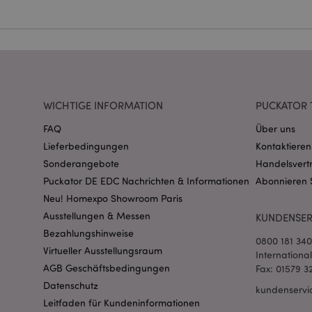
Name
CookieScriptConse
mage-cache-storage
WICHTIGE INFORMATION
PUCKATOR 
invalidation
FAQ
Über uns
Lieferbedingungen
Kontaktieren
PHPSESSID
Sonderangebote
Handelsvert
Puckator DE EDC Nachrichten & Informationen
Abonnieren 
Neu! Homexpo Showroom Paris
Ausstellungen & Messen
KUNDENSER
Bezahlungshinweise
0800 181 34
Virtueller Ausstellungsraum
Internationa
mage-messages
AGB Geschäftsbedingungen
Fax: 01579 3
Datenschutz
kundenservi
Leitfaden für Kundeninformationen