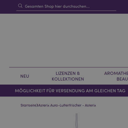
LIZENZEN &
AROMATHE
NEU
KOLLEKTIONEN
BEAU
MÖGLICHKEIT FÜR VERSENDUNG AM GLEICHEN TAG
›
Startseite
Asterix Auto-Lufterfrischer - Asterix
Skip
Skip
to
to
the
the