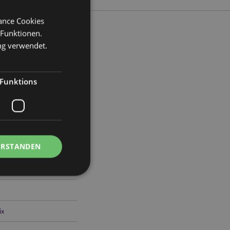
mance Cookies
 Funktionen.
ng verwendet.
reite 6cm Tiefe 0.1cm
Funktions
8
ERSTANDEN
ix
Kontoverwaltung.