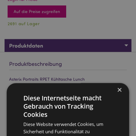
Auf die Preise zugreifen
2691 auf Lager
Produktdaten
Produktbeschreibung
Asterix Portraits RPET Kühltasche Lunch
×
Material:
Recycelte Plastikflaschen RPET, Folie, EPE-
Schaum und Polypropylen-Gurtbandgriffe
Diese Internetseite macht
Produktinformation:
Isolierte Kühltasche mit
Gebrauch von Tracking
Reißverschluss und 2 Griffen. Hält Lebensmittel länger
Cookies
warm oder kühl und bewahrt ihre Frische.
Diese Website verwendet Cookies, um
Wiederverwendbar:
Ja
Sicherheit und Funktionalität zu
Öko-Nachweis:
Hergestellt aus recycelten