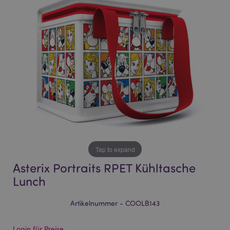
of
of
the
the
images
images
gallery
gallery
Tap to expand
Asterix Portraits RPET Kühltasche
Lunch
Artikelnummer - COOLB143
Login für Preise