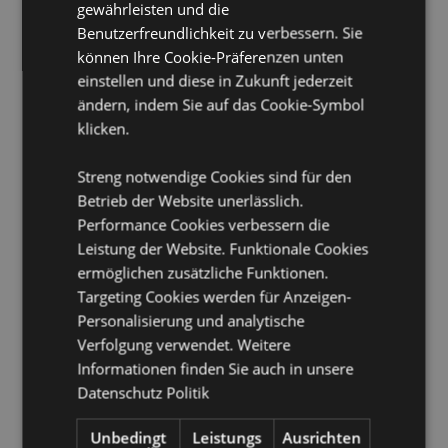
gewährleisten und die
Plastikflaschen.
Benutzerfreundlichkeit zu verbessern. Sie
Pflegehinweis:
Nur mit einem feuchten Tuch
können Ihre Cookie-Präferenzen unten
abwischen
einstellen und diese in Zukunft jederzeit
ändern, indem Sie auf das Cookie-Symbol
Produkttressourcen:
klicken.
Möchten Sie mehr über den Einkauf bei Puckator
erfahren?
Dann lesen Sie unseren
Leitfaden für
Streng notwendige Cookies sind für den
Kundeninformationen.
Betrieb der Website unerlässlich.
Performance Cookies verbessern die
Leistung der Website. Funktionale Cookies
ermöglichen zusätzliche Funktionen.
Targeting Cookies werden für Anzeigen-
Personalisierung und analytische
Verfolgung verwendet. Weitere
Produktattribute
Informationen finden Sie auch in unsere
Mehr
Höhe 15cm Breite 20cm Tiefe 14cm
Datenschutz Politik
Information
5055071513282
Unbedingt
Leistungs
Ausrichten
100