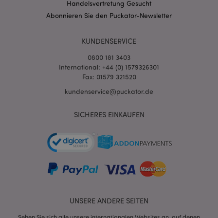
Handelsvertretung Gesucht
Abonnieren Sie den Puckator-Newsletter
KUNDENSERVICE
0800 181 3403
International: +44 (0) 1579326301
Fax: 01579 321520
kundenservice@puckator.de
SICHERES EINKAUFEN
mage-messages
1 Ta
Adobe Inc.
Stun
www.puckator.de
UNSERE ANDERE SEITEN
mage-cache-sessid
1 T
Adobe Inc.
www.puckator.de
Sehen Sie sich alle unsere internationalen Websites an, auf denen