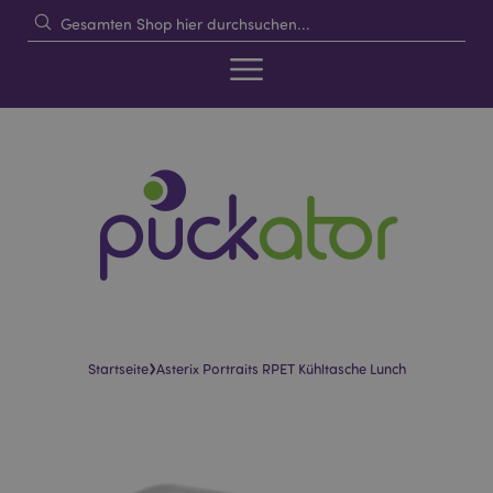
›
Startseite
Asterix Portraits RPET Kühltasche Lunch
Skip
Skip
to
to
the
the
end
beginning