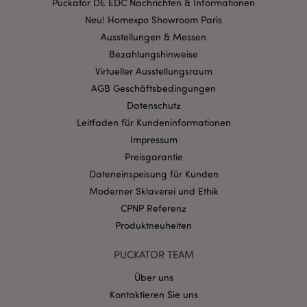
Puckator DE EDC Nachrichten & Informationen
Kernfunktionen der Website wie die
Neu! Homexpo Showroom Paris
Benutzeranmeldung und die Kontoverwaltung.
Ohne unbedingt notwendige cookies kann die
Ausstellungen & Messen
Website nicht richtig genutzt werden.
Bezahlungshinweise
Provider
/
Name
Abl
Virtueller Ausstellungsraum
Domain
AGB Geschäftsbedingungen
CookieScriptConsent
1 Mo
CookieScript
.puckator.de
Datenschutz
Leitfaden für Kundeninformationen
Impressum
Preisgarantie
Dateneinspeisung für Kunden
Moderner Sklaverei und Ethik
mage-cache-storage-section-
1 T
Adobe Inc.
CPNP Referenz
invalidation
www.puckator.de
Produktneuheiten
PUCKATOR TEAM
Datenschutzbestimmungen von Google
PHPSESSID
1 Ta
Über uns
PHP.net
Stun
.www.puckator.de
Kontaktieren Sie uns