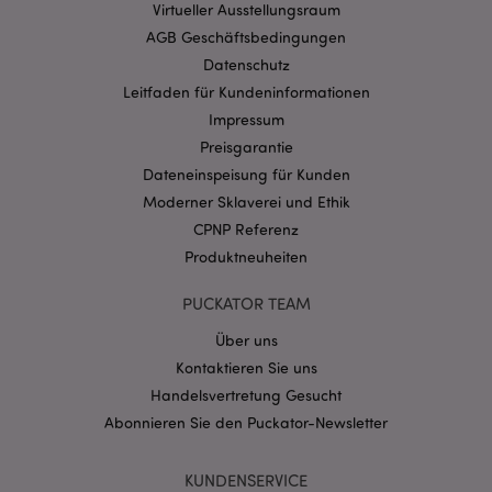
Virtueller Ausstellungsraum
Website nicht richtig genutzt werden.
AGB Geschäftsbedingungen
Provider
/
Name
Abl
Datenschutz
Domain
Leitfaden für Kundeninformationen
CookieScriptConsent
1 Mo
CookieScript
.puckator.de
Impressum
Preisgarantie
Dateneinspeisung für Kunden
Moderner Sklaverei und Ethik
CPNP Referenz
Produktneuheiten
mage-cache-storage-section-
1 T
Adobe Inc.
invalidation
www.puckator.de
PUCKATOR TEAM
Über uns
Datenschutzbestimmungen von Google
Kontaktieren Sie uns
PHPSESSID
1 Ta
PHP.net
Handelsvertretung Gesucht
Stun
.www.puckator.de
Abonnieren Sie den Puckator-Newsletter
KUNDENSERVICE