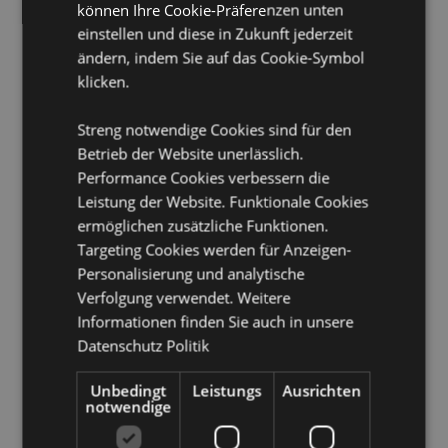
können Ihre Cookie-Präferenzen unten
einstellen und diese in Zukunft jederzeit
Anzahl der Feilen im Streichholzbriefchen:
6 Mini-
ändern, indem Sie auf das Cookie-Symbol
Feilen
klicken.
Produkttressourcen:
Streng notwendige Cookies sind für den
Möchten Sie mehr über den Einkauf bei Puckator
Betrieb der Website unerlässlich.
erfahren?
Dann lesen Sie unseren
Leitfaden für
Performance Cookies verbessern die
Kundeninformationen.
Leistung der Website. Funktionale Cookies
ermöglichen zusätzliche Funktionen.
Produktattribute
Targeting Cookies werden für Anzeigen-
Mehr
Höhe 6cm Breite 5.5cm Tiefe 0.5cm Feile
Personalisierung und analytische
Information
4x0.5x0.1cm
Verfolgung verwendet. Weitere
5055071505881
Informationen finden Sie auch in unsere
Datenschutz Politik
480
0.007000
Unbedingt
Leistungs
Ausrichten
Keine
notwendige
Keine