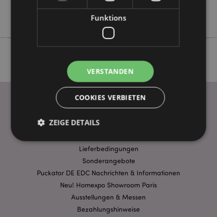
Keine
Nectar Meadows
Funktions
VERSTANDEN
COOKIES VERBIETEN
WICHTIGE INFORMATION
ZEIGE DETAILS
FAQ
Lieferbedingungen
Sonderangebote
Unbedingt notwendige
Leistungs
Puckator DE EDC Nachrichten & Informationen
Ausrichten
Funktions
Neu! Homexpo Showroom Paris
Streng-notwendige-Cookies ermöglichen
Ausstellungen & Messen
Kernfunktionen der Website wie die
Benutzeranmeldung und die Kontoverwaltung.
Bezahlungshinweise
Ohne unbedingt notwendige cookies kann die