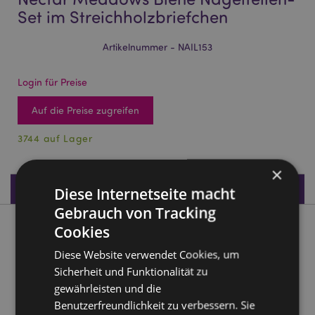
Set im Streichholzbriefchen
Artikelnummer - NAIL153
Login für Preise
Auf die Preise zugreifen
3744 auf Lager
×
Produktdaten
Diese Internetseite macht
Gebrauch von Tracking
Cookies
Produktbeschreibung
Diese Website verwendet Cookies, um
Nectar Meadows Biene Nagelfeilen-Set im
Sicherheit und Funktionalität zu
Streichholzbriefchen
gewährleisten und die
Material:
EVA-Kunststoff, Polypropylen und Papier
Benutzerfreundlichkeit zu verbessern. Sie