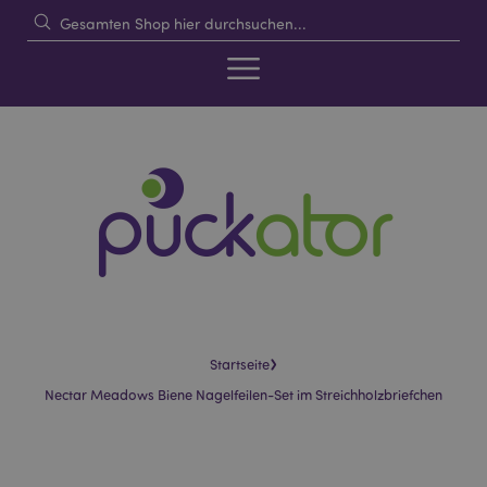
›
Startseite
Nectar Meadows Biene Nagelfeilen-Set im Streichholzbriefchen
Skip
Skip
to
to
the
the