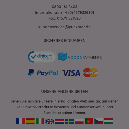
0800 181 3403
International: +44 (0) 1579326301
Fax: 01579 321520
kundenservice@puckator.de
SICHERES EINKAUFEN
mage-messages
1 Ta
Adobe Inc.
Stun
www.puckator.de
UNSERE ANDERE SEITEN
Sehen Sie sich alle unsere internationalen Websites an, auf denen
Sie Puckator-Produkte bestellen und Kundenservice in Ihrer
mage-cache-sessid
1 T
Adobe Inc.
www.puckator.de
Sprache erhalten können.