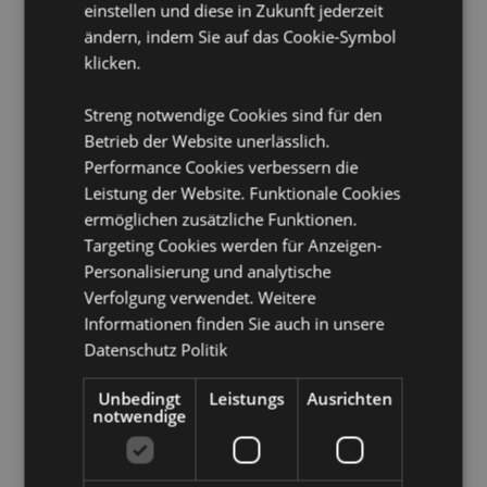
CE Gekennzeichnet:
Ja
einstellen und diese in Zukunft jederzeit
ändern, indem Sie auf das Cookie-Symbol
Nicht geeignet für:
0 - 3 Jahre
klicken.
Produkttressourcen:
Streng notwendige Cookies sind für den
Möchten Sie mehr über den Einkauf bei Puckator
erfahren?
Betrieb der Website unerlässlich.
Dann lesen Sie unseren
Leitfaden für
Kundeninformationen.
Performance Cookies verbessern die
Leistung der Website. Funktionale Cookies
ermöglichen zusätzliche Funktionen.
Produktattribute
Targeting Cookies werden für Anzeigen-
Mehr
Höhe 20cm Breite 2.5cm Tiefe 2cm
Personalisierung und analytische
Information
5055071781629
Verfolgung verwendet. Weitere
Informationen finden Sie auch in unsere
720
Datenschutz Politik
0.025000
Keine
Unbedingt
Leistungs
Ausrichten
Keine
notwendige
Keine
Adoramals