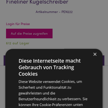
Fineliner Kugelschreiber
Artikelnummer - PEN222
Login für Preise
Auf die Preise zugreifen
612 auf Lager
×
Diese Internetseite macht
Produktdaten
Gebrauch von Tracking
Cookies
Produktbeschreibung
Diese Website verwendet Cookies, um
Sicherheit und Funktionalität zu
Adoramals Bunny Kaninchen Hase Fineliner Kugelschreiber
gewährleisten und die
Material:
Plastik und Silikon
Benutzerfreundlichkeit zu verbessern. Sie
Tintenfarbe:
Schwarz (Fineliner)
können Ihre Cookie-Präferenzen unten