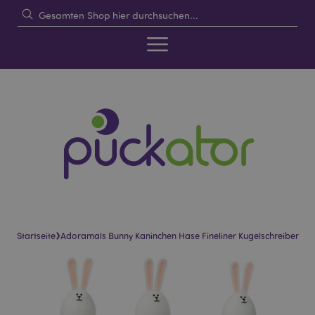
›
Startseite
Adoramals Bunny Kaninchen Hase Fineliner Kugelschreiber
Skip
Skip
to
to
the
the
end
beginning