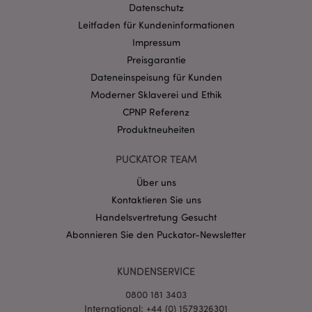
Datenschutz
Provider
/
Name
Abl
Leitfaden für Kundeninformationen
Domain
Impressum
CookieScriptConsent
1 Mo
CookieScript
.puckator.de
Preisgarantie
Dateneinspeisung für Kunden
Moderner Sklaverei und Ethik
CPNP Referenz
Produktneuheiten
mage-cache-storage-section-
1 T
Adobe Inc.
PUCKATOR TEAM
invalidation
www.puckator.de
Über uns
Kontaktieren Sie uns
Datenschutzbestimmungen von Google
Handelsvertretung Gesucht
PHPSESSID
1 Ta
PHP.net
Abonnieren Sie den Puckator-Newsletter
Stun
.www.puckator.de
KUNDENSERVICE
0800 181 3403
International: +44 (0) 1579326301