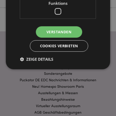
Funktions
VERSTANDEN
COOKIES VERBIETEN
WICHTIGE INFORMATION
ZEIGE DETAILS
FAQ
Lieferbedingungen
Sonderangebote
Puckator DE EDC Nachrichten & Informationen
Unbedingt notwendige
Leistungs
Neu! Homexpo Showroom Paris
Ausrichten
Funktions
Ausstellungen & Messen
Streng-notwendige-Cookies ermöglichen
Bezahlungshinweise
Kernfunktionen der Website wie die
Benutzeranmeldung und die Kontoverwaltung.
Virtueller Ausstellungsraum
Ohne unbedingt notwendige cookies kann die
AGB Geschäftsbedingungen
Website nicht richtig genutzt werden.