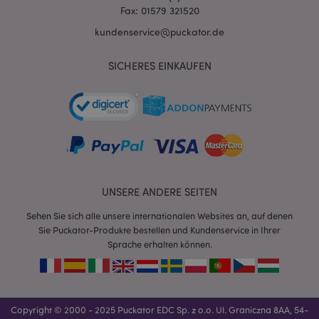
Fax: 01579 321520
kundenservice@puckator.de
SICHERES EINKAUFEN
mage-messages
1 Ta
Adobe Inc.
Stun
www.puckator.de
UNSERE ANDERE SEITEN
Sehen Sie sich alle unsere internationalen Websites an, auf denen
Sie Puckator-Produkte bestellen und Kundenservice in Ihrer
Sprache erhalten können.
mage-cache-sessid
1 T
Adobe Inc.
www.puckator.de
Copyright © 2000 - 2025 Puckator EDC Sp. z o.o. Ul. Graniczna 8AA, 54-