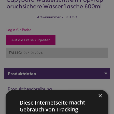
bruchsichere Wasserflasche 600ml
Artikelnummer - BOT353
Login für Preise
Auf die Preise zugreifen
FÄLLIG: 02/10/2026
Produktdaten
Produktbeschreibung
×
Diese Internetseite macht
Capybara Wasserschwein Pop-Top bruchsichere
Wasserflasche 600ml
Gebrauch von Tracking