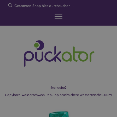
›
Startseite
Capybara Wasserschwein Pop-Top bruchsichere Wasserflasche 600ml
Skip
Skip
to
to
the
the