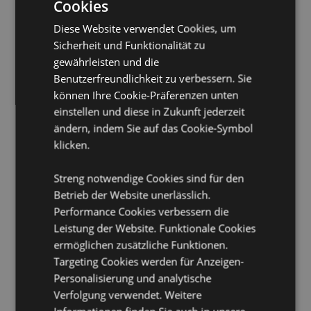
Material:
Polypropylen (Deckel), SK Ecozen (Flasche -
Cookies
bruchsicherer Kunststoff), Silikon (Dichtung) und einem
Diese Website verwendet Cookies, um
Quick Clip Polyesterband
Sicherheit und Funktionalität zu
Lebensmittelecht:
Ja
gewährleisten und die
Spülmaschinenfest:
Nein
Benutzerfreundlichkeit zu verbessern. Sie
Geeignet für kohlensäurehaltige Getränke:
Nein
können Ihre Cookie-Präferenzen unten
einstellen und diese in Zukunft jederzeit
Wiederverwendbar:
Ja
ändern, indem Sie auf das Cookie-Symbol
Volumen:
600ml
klicken.
BPA-frei:
Ja
Streng notwendige Cookies sind für den
Produkttressourcen:
Betrieb der Website unerlässlich.
Möchten Sie mehr über den Einkauf bei Puckator
Performance Cookies verbessern die
erfahren?
Dann lesen Sie unseren
Leitfaden für
Leistung der Website. Funktionale Cookies
Kundeninformationen.
ermöglichen zusätzliche Funktionen.
Targeting Cookies werden für Anzeigen-
Personalisierung und analytische
Verfolgung verwendet. Weitere