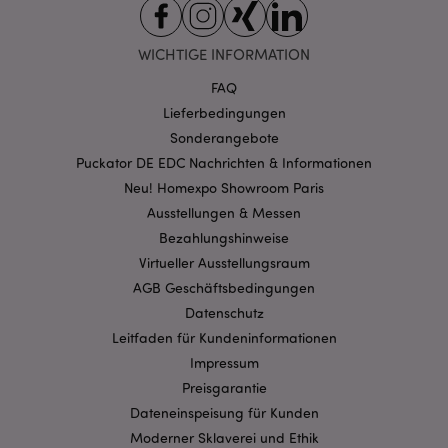
Unbedingt notwendige
Leistungs
Ausrichten
Funktions
WICHTIGE INFORMATION
Streng-notwendige-Cookies ermöglichen
FAQ
Kernfunktionen der Website wie die
Benutzeranmeldung und die Kontoverwaltung.
Lieferbedingungen
Ohne unbedingt notwendige cookies kann die
Sonderangebote
Website nicht richtig genutzt werden.
Puckator DE EDC Nachrichten & Informationen
Provider
/
Name
Abl
Domain
Neu! Homexpo Showroom Paris
Ausstellungen & Messen
CookieScriptConsent
1 Mo
CookieScript
.puckator.de
Bezahlungshinweise
Virtueller Ausstellungsraum
AGB Geschäftsbedingungen
Datenschutz
Leitfaden für Kundeninformationen
Impressum
mage-cache-storage-section-
1 T
Adobe Inc.
invalidation
www.puckator.de
Preisgarantie
Dateneinspeisung für Kunden
Moderner Sklaverei und Ethik