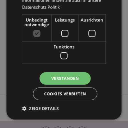
Informationen finden Sie auch in unsere
Datenschutz Politik
Produktattribute
Unbedingt
Leistungs
Ausrichten
notwendige
Mehr
Höhe 24cm Breite 6.5cm Tiefe 6.5cm
Information
5055071507083
48
Funktions
0.163000
Keine
Keine
Keine
VERSTANDEN
Capybara
COOKIES VERBIETEN
ZEIGE DETAILS