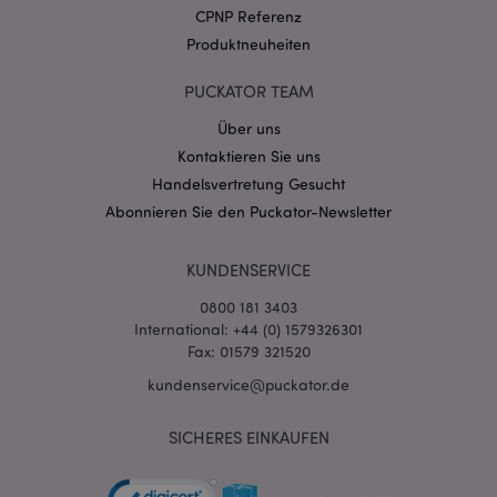
Datenschutzbestimmungen von Google
CPNP Referenz
PHPSESSID
1 Ta
PHP.net
Produktneuheiten
Stun
.www.puckator.de
PUCKATOR TEAM
Über uns
Kontaktieren Sie uns
Handelsvertretung Gesucht
Abonnieren Sie den Puckator-Newsletter
KUNDENSERVICE
0800 181 3403
International: +44 (0) 1579326301
mage-messages
Fax: 01579 321520
1 Ta
Adobe Inc.
Stun
www.puckator.de
kundenservice@puckator.de
SICHERES EINKAUFEN