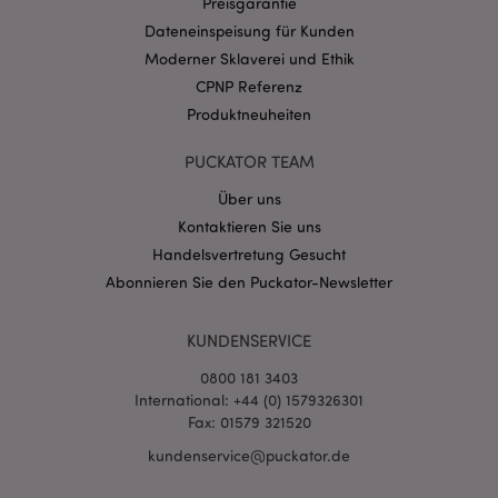
Preisgarantie
CookieScriptConsent
1 Mo
CookieScript
Dateneinspeisung für Kunden
.puckator.de
Moderner Sklaverei und Ethik
CPNP Referenz
Produktneuheiten
PUCKATOR TEAM
mage-cache-storage-section-
1 T
Über uns
Adobe Inc.
invalidation
www.puckator.de
Kontaktieren Sie uns
Handelsvertretung Gesucht
Abonnieren Sie den Puckator-Newsletter
Datenschutzbestimmungen von Google
PHPSESSID
1 Ta
PHP.net
Stun
KUNDENSERVICE
.www.puckator.de
0800 181 3403
International: +44 (0) 1579326301
Fax: 01579 321520
kundenservice@puckator.de