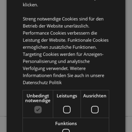
klicken.
Produkttressourcen:
Möchten Sie mehr über den Einkauf bei Puckator
Streng notwendige Cookies sind für den
erfahren?
Dann lesen Sie unseren
Leitfaden für
Betrieb der Website unerlässlich.
Kundeninformationen.
Performance Cookies verbessern die
Leistung der Website. Funktionale Cookies
Produktattribute
ermöglichen zusätzliche Funktionen.
Targeting Cookies werden für Anzeigen-
Mehr
Länge 14cm
Information
Personalisierung und analytische
5055071565397
Verfolgung verwendet. Weitere
96
Informationen finden Sie auch in unsere
0.084000
Datenschutz Politik
Keine
Keine
Unbedingt
Leistungs
Ausrichten
notwendige
Keine
Funktions