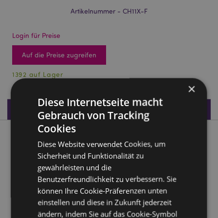
Artikelnummer - CH11X-F
Login für Preise
Auf die Preise zugreifen
1392 auf Lager
×
Diese Internetseite macht
Produktdaten
Gebrauch von Tracking
Cookies
Produktbeschreibung
Diese Website verwendet Cookies, um
Sicherheit und Funktionalität zu
Sandgefüllte Schlange 14cm
gewährleisten und die
Material:
Stoff und Sand
Benutzerfreundlichkeit zu verbessern. Sie
können Ihre Cookie-Präferenzen unten
CE gekennzeichnet:
Ja
einstellen und diese in Zukunft jederzeit
Empfohlenes Alter:
3+
ändern, indem Sie auf das Cookie-Symbol