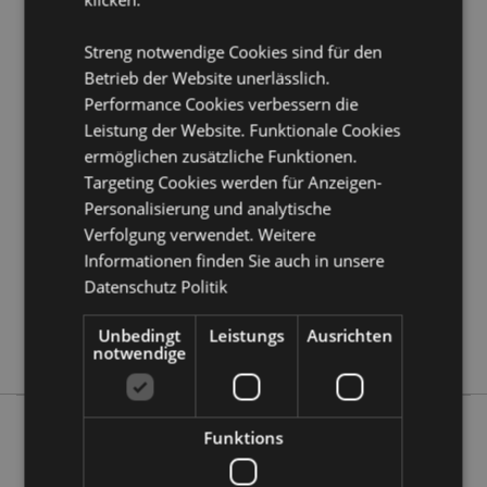
Nicht geeignet für:
0 - 3 Jahre
EN71:
Ja
Streng notwendige Cookies sind für den
Betrieb der Website unerlässlich.
Performance Cookies verbessern die
Produktattribute
Leistung der Website. Funktionale Cookies
Mehr
Höhe 6.5cm Breite 5cm Tiefe 5cm
ermöglichen zusätzliche Funktionen.
Information
5055071511516
Targeting Cookies werden für Anzeigen-
144
Personalisierung und analytische
0.083000
Verfolgung verwendet. Weitere
Keine
Informationen finden Sie auch in unsere
Datenschutz Politik
Keine
Keine
Unbedingt
Leistungs
Ausrichten
Capybara
notwendige
Funktions