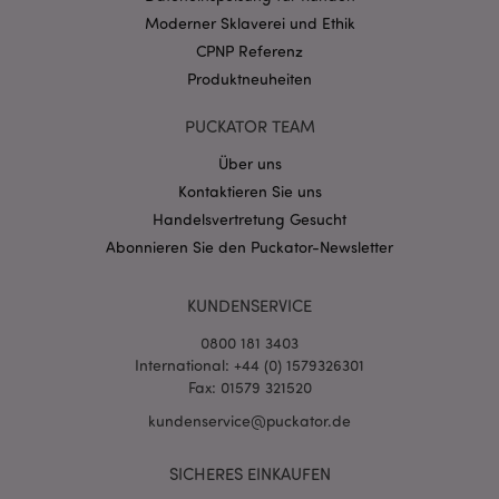
CookieScriptConsent
1 Mo
CookieScript
Moderner Sklaverei und Ethik
.puckator.de
CPNP Referenz
Produktneuheiten
PUCKATOR TEAM
Über uns
mage-cache-storage-section-
1 T
Adobe Inc.
Kontaktieren Sie uns
invalidation
www.puckator.de
Handelsvertretung Gesucht
Abonnieren Sie den Puckator-Newsletter
Datenschutzbestimmungen von Google
KUNDENSERVICE
PHPSESSID
1 Ta
PHP.net
Stun
.www.puckator.de
0800 181 3403
International: +44 (0) 1579326301
Fax: 01579 321520
kundenservice@puckator.de
SICHERES EINKAUFEN