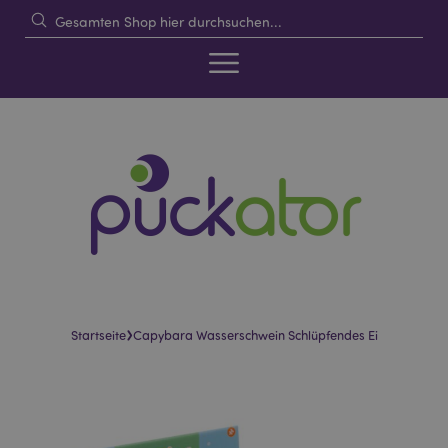
›
Startseite
Capybara Wasserschwein Schlüpfendes Ei
Skip
Skip
to
to
the
the
end
beginning