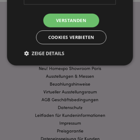
VERSTANDEN
WICHTIGE INFORMATION
COOKIES VERBIETEN
FAQ
Lieferbedingungen
Sonderangebote
ZEIGE DETAILS
Puckator DE EDC Nachrichten & Informationen
Neu! Homexpo Showroom Paris
Ausstellungen & Messen
Unbedingt notwendige
Leistungs
Bezahlungshinweise
Ausrichten
Funktions
Virtueller Ausstellungsraum
Streng-notwendige-Cookies ermöglichen
AGB Geschäftsbedingungen
Kernfunktionen der Website wie die
Datenschutz
Benutzeranmeldung und die Kontoverwaltung.
Ohne unbedingt notwendige cookies kann die
Leitfaden für Kundeninformationen
Website nicht richtig genutzt werden.
Impressum
Provider
/
Name
Abl
Preisgarantie
Domain
Dateneinspeisung für Kunden