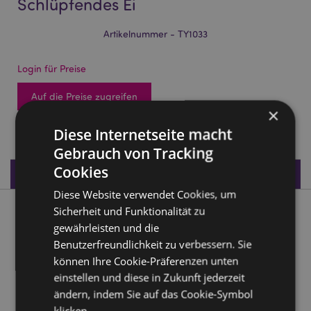
Schlüpfendes Ei
Artikelnummer - TY1033
Login für Preise
Auf die Preise zugreifen
×
4968 auf Lager
Diese Internetseite macht
Gebrauch von Tracking
Cookies
Produktdaten
Diese Website verwendet Cookies, um
Sicherheit und Funktionalität zu
Produktbeschreibung
gewährleisten und die
Benutzerfreundlichkeit zu verbessern. Sie
Capybara Wasserschwein Schlüpfendes Ei
können Ihre Cookie-Präferenzen unten
Material:
Plastik (PP), EVA
einstellen und diese in Zukunft jederzeit
CE/UKCA gekennzeichnet:
Ja
ändern, indem Sie auf das Cookie-Symbol
klicken.