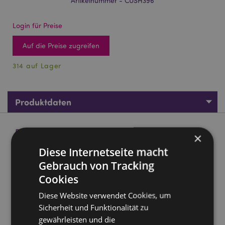
Artikelnummer - CUSH396
Login für Preise
Auf die Preise zugreifen
314 auf Lager
Produktdaten
Produktbeschreibung
×
Diese Internetseite macht
Squidglys Foodiemals Hazel the Spiced Latte Plüschfigur
Gebrauch von Tracking
Material:
Velboa (hochfloriger Kunstpelzstoff)
Cookies
CE gekennzeichnet:
Ja
Diese Website verwendet Cookies, um
Nicht geeignet für:
0 - 3 Jahre
Sicherheit und Funktionalität zu
EN71:
Ja
gewährleisten und die