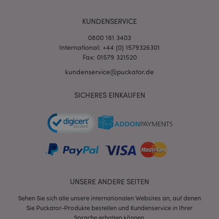
KUNDENSERVICE
0800 181 3403
International: +44 (0) 1579326301
Fax: 01579 321520
kundenservice@puckator.de
SICHERES EINKAUFEN
mage-messages
1 Ta
Adobe Inc.
Stun
www.puckator.de
UNSERE ANDERE SEITEN
mage-cache-sessid
1 T
Adobe Inc.
Sehen Sie sich alle unsere internationalen Websites an, auf denen
www.puckator.de
Sie Puckator-Produkte bestellen und Kundenservice in Ihrer
Sprache erhalten können.