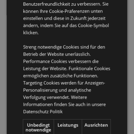
Benutzerfreundlichkeit zu verbessern. Sie
A1:2014 Brandklasse:
Ja
können Ihre Cookie-Präferenzen unten
Geeignet für Bleichmittel:
Nein
einstellen und diese in Zukunft jederzeit
Geeignet für den Trockner:
Nein
ändern, indem Sie auf das Cookie-Symbol
Geeignet zum Bügeln:
Nein
klicken.
Handwäsche
Streng notwendige Cookies sind für den
Betrieb der Website unerlässlich.
Produkttressourcen:
Performance Cookies verbessern die
Möchten Sie mehr über den Einkauf bei Puckator
Leistung der Website. Funktionale Cookies
erfahren?
Dann lesen Sie unseren
Leitfaden für
Kundeninformationen.
ermöglichen zusätzliche Funktionen.
Targeting Cookies werden für Anzeigen-
Personalisierung und analytische
Produktattribute
Verfolgung verwendet. Weitere
Mehr
Höhe 25cm Breite 21cm Tiefe 11cm
Informationen finden Sie auch in unsere
Information
Datenschutz Politik
5055071797187
30
Unbedingt
Leistungs
Ausrichten
0.223000
notwendige