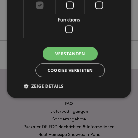
Keine
Keine
Keine
Funktions
Foodiemals
VERSTANDEN
COOKIES VERBIETEN
ZEIGE DETAILS
WICHTIGE INFORMATION
FAQ
Unbedingt notwendige
Leistungs
Lieferbedingungen
Sonderangebote
Ausrichten
Funktions
Puckator DE EDC Nachrichten & Informationen
Streng-notwendige-Cookies ermöglichen
Neu! Homexpo Showroom Paris
Kernfunktionen der Website wie die