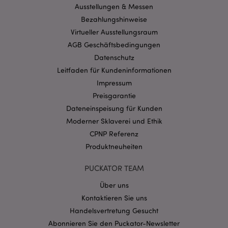
Benutzeranmeldung und die Kontoverwaltung.
Ausstellungen & Messen
Ohne unbedingt notwendige cookies kann die
Bezahlungshinweise
Website nicht richtig genutzt werden.
Virtueller Ausstellungsraum
Provider
/
Name
Abl
Domain
AGB Geschäftsbedingungen
Datenschutz
CookieScriptConsent
1 Mo
CookieScript
.puckator.de
Leitfaden für Kundeninformationen
Impressum
Preisgarantie
Dateneinspeisung für Kunden
Moderner Sklaverei und Ethik
CPNP Referenz
mage-cache-storage-section-
1 T
Adobe Inc.
invalidation
www.puckator.de
Produktneuheiten
PUCKATOR TEAM
Datenschutzbestimmungen von Google
Über uns
PHPSESSID
1 Ta
PHP.net
Kontaktieren Sie uns
Stun
.www.puckator.de
Handelsvertretung Gesucht
Abonnieren Sie den Puckator-Newsletter