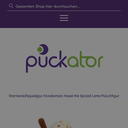
›
Startseite
Squidglys Foodiemals Hazel the Spiced Latte Plüschfigur
Skip
Skip
to
to
the
the
end
beginning