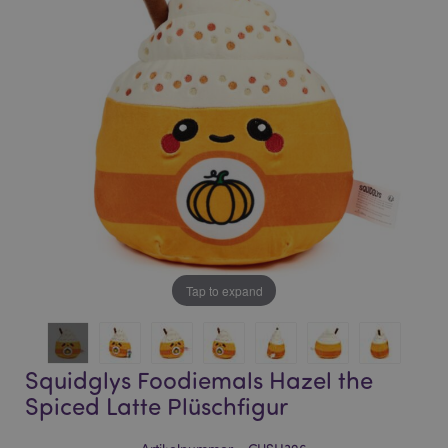
of
of
the
the
images
images
gallery
gallery
Tap to expand
Squidglys Foodiemals Hazel the
Spiced Latte Plüschfigur