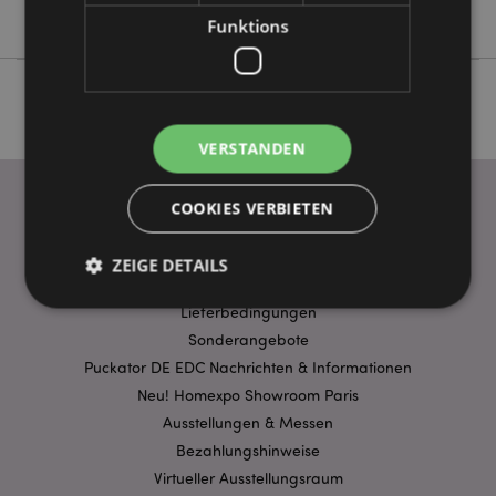
Adoramals
Funktions
VERSTANDEN
COOKIES VERBIETEN
WICHTIGE INFORMATION
ZEIGE DETAILS
FAQ
Lieferbedingungen
Sonderangebote
Unbedingt notwendige
Leistungs
Puckator DE EDC Nachrichten & Informationen
Ausrichten
Funktions
Neu! Homexpo Showroom Paris
Ausstellungen & Messen
Streng-notwendige-Cookies ermöglichen
Kernfunktionen der Website wie die
Bezahlungshinweise
Benutzeranmeldung und die Kontoverwaltung.
Virtueller Ausstellungsraum
Ohne unbedingt notwendige cookies kann die