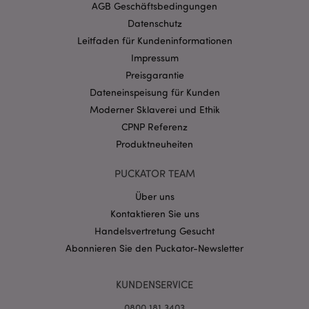
Website nicht richtig genutzt werden.
AGB Geschäftsbedingungen
Provider
/
Datenschutz
Name
Abl
Domain
Leitfaden für Kundeninformationen
CookieScriptConsent
1 Mo
CookieScript
Impressum
.puckator.de
Preisgarantie
Dateneinspeisung für Kunden
Moderner Sklaverei und Ethik
CPNP Referenz
Produktneuheiten
mage-cache-storage-section-
1 T
Adobe Inc.
invalidation
www.puckator.de
PUCKATOR TEAM
Über uns
Kontaktieren Sie uns
Datenschutzbestimmungen von Google
Handelsvertretung Gesucht
PHPSESSID
1 Ta
PHP.net
Stun
.www.puckator.de
Abonnieren Sie den Puckator-Newsletter
KUNDENSERVICE
0800 181 3403