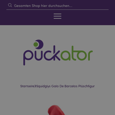
›
Startseite
Squidglys Galo De Barcelos Plüschfigur
Skip
Skip
to
to
the
the
end
beginning