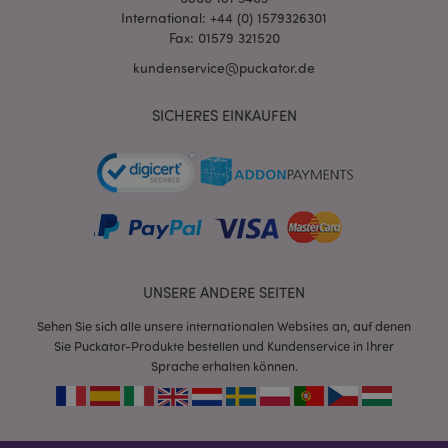
International: +44 (0) 1579326301
Fax: 01579 321520
kundenservice@puckator.de
SICHERES EINKAUFEN
mage-messages
1 Ta
Adobe Inc.
Stun
www.puckator.de
UNSERE ANDERE SEITEN
Sehen Sie sich alle unsere internationalen Websites an, auf denen
Sie Puckator-Produkte bestellen und Kundenservice in Ihrer
mage-cache-sessid
1 T
Adobe Inc.
Sprache erhalten können.
www.puckator.de