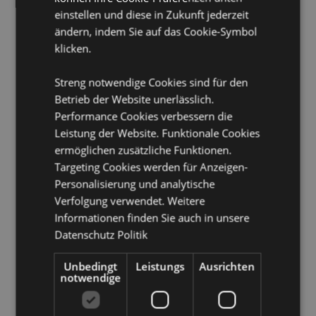
einstellen und diese in Zukunft jederzeit
EN71:
Ja
ändern, indem Sie auf das Cookie-Symbol
Nicht geeignet für:
0 - 3 Jahre
klicken.
A1:2014 Entflammbarkeit:
Ja
Streng notwendige Cookies sind für den
Produkttressourcen:
Betrieb der Website unerlässlich.
Möchten Sie mehr über den Einkauf bei Puckator
Performance Cookies verbessern die
erfahren?
Dann lesen Sie unseren
Leitfaden für
Leistung der Website. Funktionale Cookies
Kundeninformationen.
ermöglichen zusätzliche Funktionen.
Targeting Cookies werden für Anzeigen-
Personalisierung und analytische
Produktattribute
Verfolgung verwendet. Weitere
Mehr
5055071508011
Informationen finden Sie auch in unsere
Information
30
Datenschutz Politik
0.227000
Ja
Unbedingt
Leistungs
Ausrichten
notwendige
Keine
Keine