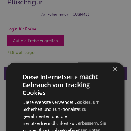
Plüschfigur
Artikelnummer - CUSH428
Login für Preise
Auf die Preise zugreifen
738 auf Lager
×
Produktdaten
Diese Internetseite macht
Gebrauch von Tracking
Produktbeschreibung
Cookies
Diese Website verwendet Cookies, um
Squidglys Galo De Barcelos Plüschfigur
Sicherheit und Funktionalität zu
Material:
Velboa (Strapazierfähiger, weicher
gewährleisten und die
Plüschstoff)
Benutzerfreundlichkeit zu verbessern. Sie
CE/UKCA gekennzeichnet:
Ja
können Ihre Cookie-Präferenzen unten