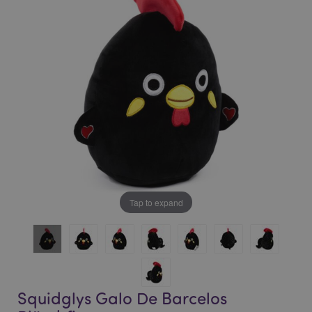
of
of
the
the
images
images
gallery
gallery
Tap to expand
Squidglys Galo De Barcelos