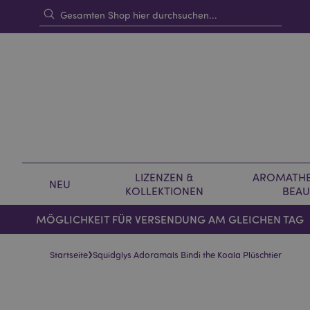
LIZENZEN &
AROMATHE
NEU
KOLLEKTIONEN
BEAU
MÖGLICHKEIT FÜR VERSENDUNG AM GLEICHEN TAG
›
Startseite
Squidglys Adoramals Bindi the Koala Plüschtier
Skip
Skip
to
to
the
the