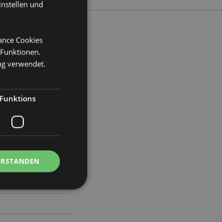
instellen und
mance Cookies
 Funktionen.
eite 29cm Tiefe 13cm
ng verwendet.
7
Funktions
ERSTANDEN