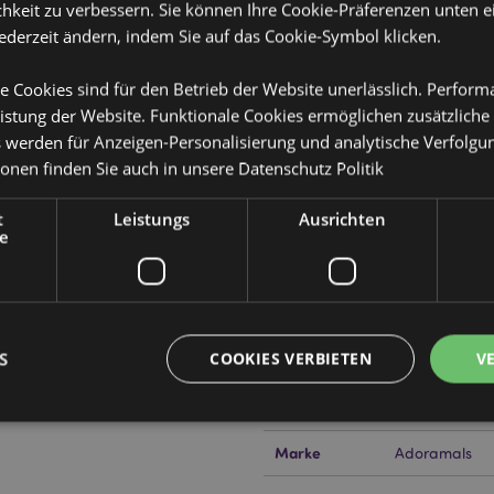
hkeit zu verbessern. Sie können Ihre Cookie-Präferenzen unten e
jederzeit ändern, indem Sie auf das Cookie-Symbol klicken.
e Cookies sind für den Betrieb der Website unerlässlich. Perfor
Produktattribute
istung der Website. Funktionale Cookies ermöglichen zusätzliche
Mehr
Abmessungen
Höhe 24cm Br
s werden für Anzeigen-Personalisierung und analytische Verfolgu
Information
ionen finden Sie auch in unsere
Datenschutz Politik
EAN-Nummer
505507150797
t
Leistungs
Ausrichten
Kartonmenge
30
e
Gewicht (kg)
0.232000
IM SALE
Keine
S
COOKIES VERBIETEN
V
NEU
Keine
PROMO
Keine
Marke
Adoramals
Unbedingt notwendige
Leistungs
Ausrichten
Funktions