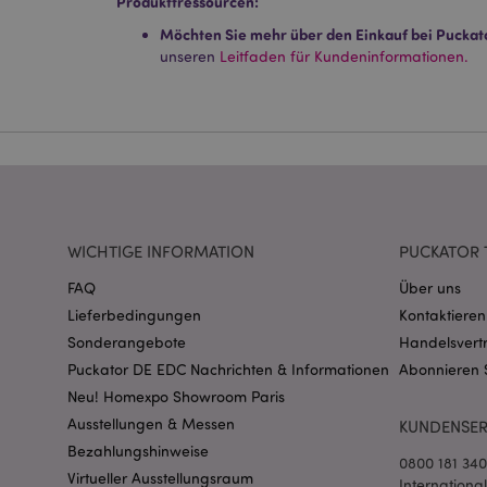
Produkttressourcen:
Streng-notwendige-C
Ohne unbedingt notwe
Möchten Sie mehr über den Einkauf bei Puckat
unseren
Leitfaden für Kundeninformationen.
Name
CookieScriptConse
mage-cache-storage
invalidation
WICHTIGE INFORMATION
PUCKATOR 
PHPSESSID
FAQ
Über uns
Lieferbedingungen
Kontaktieren
Sonderangebote
Handelsvert
Puckator DE EDC Nachrichten & Informationen
Abonnieren 
Neu! Homexpo Showroom Paris
Ausstellungen & Messen
KUNDENSER
mage-messages
Bezahlungshinweise
0800 181 34
Virtueller Ausstellungsraum
Internationa