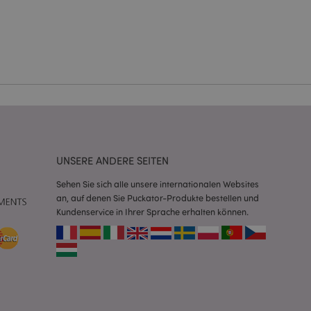
Kontoverwaltung.
Script.com-Dienst
seinstellungen für
. Das Cookie-Banner
rdnungsgemäß
 um das
n im Browser zu
Seiten zu
UNSERE ANDERE SEITEN
eneriert wird, die
Sehen Sie sich alle unsere internationalen Websites
ies ist eine
an, auf denen Sie Puckator-Produkte bestellen und
erwalten von
endet wird.
Kundenservice in Ihrer Sprache erhalten können.
m eine zufällig
se, wie sie
e spezifisch sein.
e Beibehaltung des
zer zwischen den
andere
nutzer angezeigt
mmungsnachricht