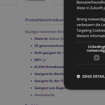
Benutzerfreundlic
diese in Zukunft 
Streng notwendig
Produktbeschreibung
verbessern die Le
Targeting Cookie
Squidglys Adoramals Bindi the Koala Plüschtier
Weitere Informat
Material:
Velboa (hochfloriger Kunstpelzstoff)
CE gekennzeichnet:
Ja
Unbeding
notwendig
Nicht geeignet für:
0 - 3 Jahre
EN71:
Ja
A1:2014 Brandklasse:
Ja
Geeignet für Bleichmittel:
Nein
ZEIGE DETAIL
Geeignet für den Trockner:
Nein
Geeignet zum Bügeln:
Nein
Handwäsche