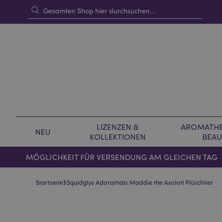
LIZENZEN &
AROMATHE
NEU
KOLLEKTIONEN
BEAU
MÖGLICHKEIT FÜR VERSENDUNG AM GLEICHEN TAG
›
Startseite
Squidglys Adoramals Maddie the Axolotl Plüschtier
Skip
Skip
to
to
the
the