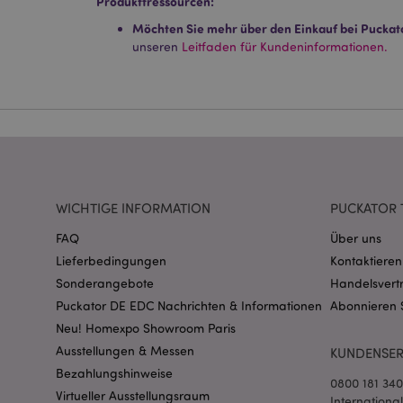
Produkttressourcen:
Streng-notwendige-C
Ohne unbedingt notwe
Möchten Sie mehr über den Einkauf bei Puckat
unseren
Leitfaden für Kundeninformationen.
Name
CookieScriptConse
mage-cache-storage
invalidation
WICHTIGE INFORMATION
PUCKATOR 
PHPSESSID
FAQ
Über uns
Lieferbedingungen
Kontaktieren
Sonderangebote
Handelsvert
Puckator DE EDC Nachrichten & Informationen
Abonnieren 
Neu! Homexpo Showroom Paris
Ausstellungen & Messen
KUNDENSER
mage-messages
Bezahlungshinweise
0800 181 34
Virtueller Ausstellungsraum
Internationa