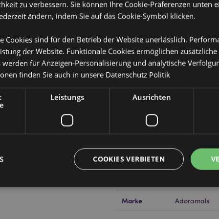
hkeit zu verbessern. Sie können Ihre Cookie-Präferenzen unten e
jederzeit ändern, indem Sie auf das Cookie-Symbol klicken.
e Cookies sind für den Betrieb der Website unerlässlich. Perfor
Produktattribute
istung der Website. Funktionale Cookies ermöglichen zusätzliche
Mehr
Abmessungen
Höhe 23cm Br
s werden für Anzeigen-Personalisierung und analytische Verfolgu
Information
ionen finden Sie auch in unsere
Datenschutz Politik
EAN-Nummer
50550717970
t
Leistungs
Ausrichten
Kartonmenge
30
e
Gewicht (kg)
0.229000
IM SALE
Keine
S
COOKIES VERBIETEN
V
NEU
Keine
PROMO
Keine
Marke
Adoramals
Unbedingt notwendige
Leistungs
Ausrichten
Funktions