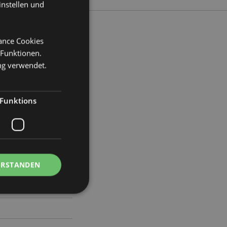
instellen und
mance Cookies
 Funktionen.
eite 24cm Tiefe 23cm
ng verwendet.
95
Funktions
ERSTANDEN