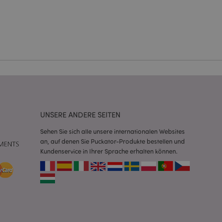
Kontoverwaltung.
Script.com-Dienst
seinstellungen für
. Das Cookie-Banner
rdnungsgemäß
 um das
n im Browser zu
Seiten zu
UNSERE ANDERE SEITEN
eneriert wird, die
Sehen Sie sich alle unsere internationalen Websites
ies ist eine
an, auf denen Sie Puckator-Produkte bestellen und
erwalten von
endet wird.
Kundenservice in Ihrer Sprache erhalten können.
m eine zufällig
se, wie sie
e spezifisch sein.
e Beibehaltung des
zer zwischen den
andere
nutzer angezeigt
mmungsnachricht