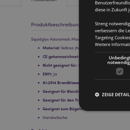
Benutzerfreundlic
diese in Zukunft 
Streng notwendig
Produktbeschreibung
verbessern die Le
Targeting Cookie
Squidglys Adoramals Maddie the Axolotl Plüschtier
Weitere Informat
Material:
Velboa (hochfloriger Kunstpelzstoff)
CE gekennzeichnet:
Ja
Unbeding
notwendig
Nicht geeignet für:
0 - 3 Jahre
EN71:
Ja
A1:2014 Brandklasse:
Ja
Geeignet für Bleichmittel:
Nein
ZEIGE DETAIL
Geeignet für den Trockner:
Nein
Geeignet zum Bügeln:
Nein
Handwäsche