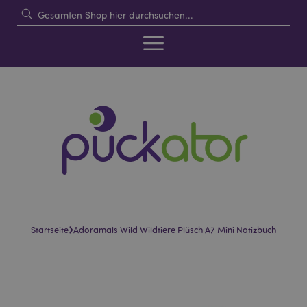
›
Startseite
Adoramals Wild Wildtiere Plüsch A7 Mini Notizbuch
Skip
Skip
to
to
the
the
end
beginning