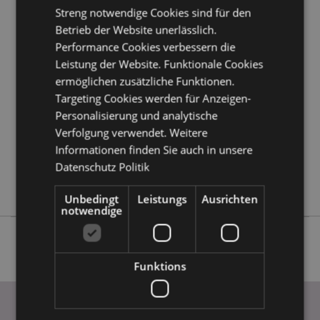
Streng notwendige Cookies sind für den
Produktattribute
Betrieb der Website unerlässlich.
Performance Cookies verbessern die
Mehr
Höhe 8.5cm Breite 6.5cm Tiefe 2cm
Information
Leistung der Website. Funktionale Cookies
5055071514616
ermöglichen zusätzliche Funktionen.
64
Targeting Cookies werden für Anzeigen-
0.075000
Personalisierung und analytische
Keine
Verfolgung verwendet. Weitere
Keine
Informationen finden Sie auch in unsere
Keine
Datenschutz Politik
Adoramals
Unbedingt
Leistungs
Ausrichten
notwendige
Funktions