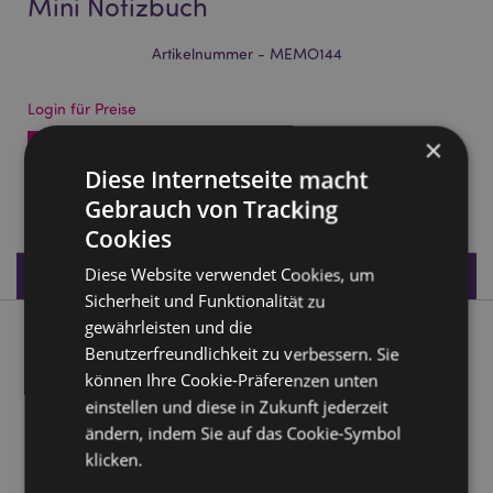
Mini Notizbuch
Artikelnummer - MEMO144
Login für Preise
×
Auf die Preise zugreifen
Diese Internetseite macht
5296 auf Lager
Gebrauch von Tracking
Cookies
Produktdaten
Diese Website verwendet Cookies, um
Sicherheit und Funktionalität zu
gewährleisten und die
Produktbeschreibung
Benutzerfreundlichkeit zu verbessern. Sie
können Ihre Cookie-Präferenzen unten
Adoramals Wild Wildtiere Plüsch A7 Mini Notizbuch
einstellen und diese in Zukunft jederzeit
Material:
Polyester, Papier, Metall, Plastik und Karton
ändern, indem Sie auf das Cookie-Symbol
klicken.
Buch Typ:
A7 Liniert - 60 Seiten