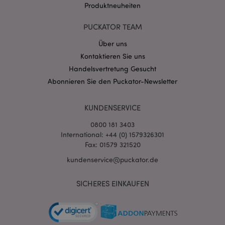
Produktneuheiten
PUCKATOR TEAM
Über uns
Kontaktieren Sie uns
mage-cache-storage-section-
1 T
Adobe Inc.
Handelsvertretung Gesucht
invalidation
www.puckator.de
Abonnieren Sie den Puckator-Newsletter
KUNDENSERVICE
Datenschutzbestimmungen von Google
PHPSESSID
1 Ta
PHP.net
0800 181 3403
Stun
.www.puckator.de
International: +44 (0) 1579326301
Fax: 01579 321520
kundenservice@puckator.de
SICHERES EINKAUFEN