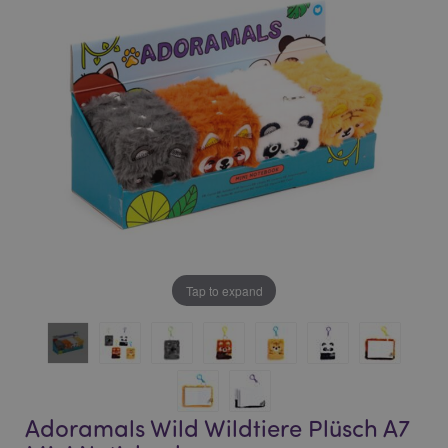
of
of
the
the
images
images
gallery
gallery
Tap to expand
Adoramals Wild Wildtiere Plüsch A7