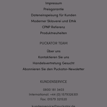
Name
Abl
Domain
Impressum
Preisgarantie
CookieScriptConsent
1 Mo
CookieScript
.puckator.de
Dateneinspeisung für Kunden
Moderner Sklaverei und Ethik
CPNP Referenz
Produktneuheiten
PUCKATOR TEAM
mage-cache-storage-section-
1 T
Adobe Inc.
invalidation
www.puckator.de
Über uns
Kontaktieren Sie uns
Handelsvertretung Gesucht
Datenschutzbestimmungen von Google
Abonnieren Sie den Puckator-Newsletter
PHPSESSID
1 Ta
PHP.net
Stun
.www.puckator.de
KUNDENSERVICE
0800 181 3403
International: +44 (0) 1579326301
Fax: 01579 321520
kundenservice@puckator.de