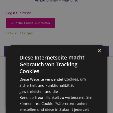
Artikelnummer - MEMO130
Login für Preise
Auf die Preise zugreifen
1247 auf Lager
×
Produktdaten
Diese Internetseite macht
Gebrauch von Tracking
Produktbeschreibung
Cookies
Diese Website verwendet Cookies, um
Adoramals Schaf Plüsch-Notizbuch Liniert 80 Seiten
Sicherheit und Funktionalität zu
Material:
Polyester, Papier und Karton
gewährleisten und die
Notizbuch:
Liniert
Benutzerfreundlichkeit zu verbessern. Sie
Seiten:
80
können Ihre Cookie-Präferenzen unten
einstellen und diese in Zukunft jederzeit
Papierstärke:
Seiten 80gsm