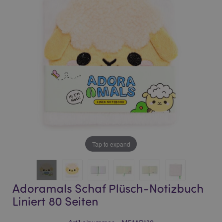
of
of
the
the
images
images
gallery
gallery
Tap to expand
Adoramals Schaf Plüsch-Notizbuch
Liniert 80 Seiten