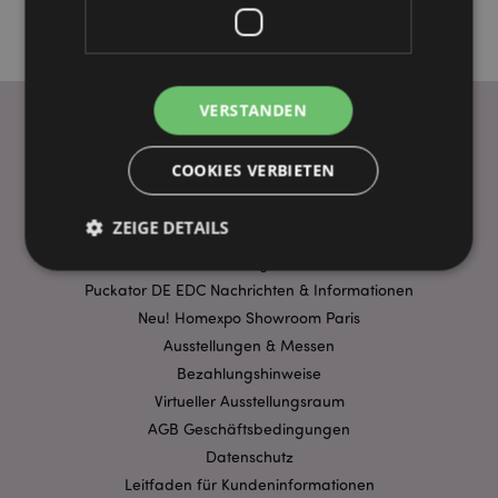
VERSTANDEN
WICHTIGE INFORMATION
COOKIES VERBIETEN
FAQ
ZEIGE DETAILS
Lieferbedingungen
Sonderangebote
Puckator DE EDC Nachrichten & Informationen
Unbedingt notwendige
Leistungs
Neu! Homexpo Showroom Paris
Ausstellungen & Messen
Ausrichten
Funktions
Bezahlungshinweise
Streng-notwendige-Cookies ermöglichen
Virtueller Ausstellungsraum
Kernfunktionen der Website wie die
Benutzeranmeldung und die Kontoverwaltung.
AGB Geschäftsbedingungen
Ohne unbedingt notwendige cookies kann die
Datenschutz
Website nicht richtig genutzt werden.
Leitfaden für Kundeninformationen
Provider
/