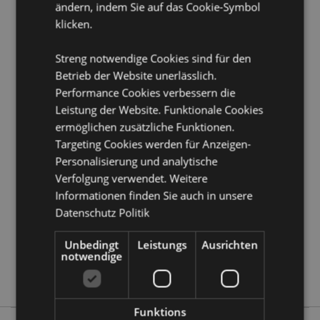
ändern, indem Sie auf das Cookie-Symbol
Produkttressourcen:
klicken.
Möchten Sie mehr über den Einkauf bei Puckator
erfahren?
Streng notwendige Cookies sind für den
Dann lesen Sie unseren
Leitfaden für
Kundeninformationen.
Betrieb der Website unerlässlich.
Performance Cookies verbessern die
Leistung der Website. Funktionale Cookies
Produktattribute
ermöglichen zusätzliche Funktionen.
Mehr
Höhe 15cm Breite 15cm Tiefe 2cm
Targeting Cookies werden für Anzeigen-
Information
5055071508370
Personalisierung und analytische
Verfolgung verwendet. Weitere
48
Informationen finden Sie auch in unsere
0.267000
Datenschutz Politik
Keine
Keine
Unbedingt
Leistungs
Ausrichten
notwendige
Keine
Adoramals
Funktions