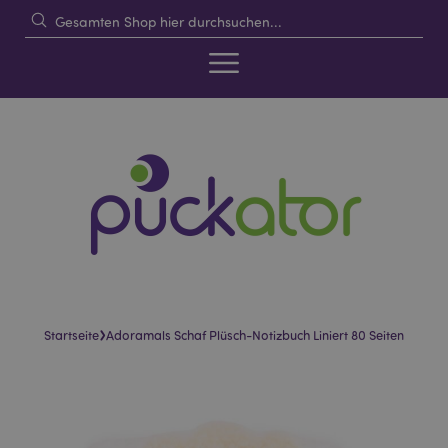
›
Startseite
Adoramals Schaf Plüsch-Notizbuch Liniert 80 Seiten
Skip
Skip
to
to
the
the
end
beginning