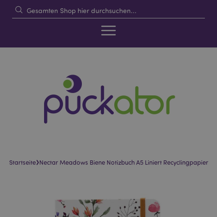
›
Startseite
Nectar Meadows Biene Notizbuch A5 Liniert Recyclingpapier
Skip
Skip
to
to
the
the
end
beginning