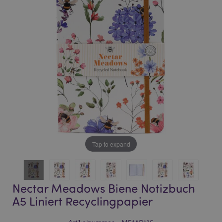
of
of
the
the
images
images
gallery
gallery
Tap to expand
Nectar Meadows Biene Notizbuch
A5 Liniert Recyclingpapier