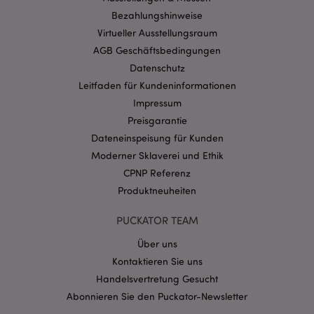
Ohne unbedingt notwendige cookies kann die
Bezahlungshinweise
Website nicht richtig genutzt werden.
Virtueller Ausstellungsraum
Provider
/
Name
Abl
AGB Geschäftsbedingungen
Domain
Datenschutz
CookieScriptConsent
1 Mo
CookieScript
Leitfaden für Kundeninformationen
.puckator.de
Impressum
Preisgarantie
Dateneinspeisung für Kunden
Moderner Sklaverei und Ethik
CPNP Referenz
mage-cache-storage-section-
1 T
Adobe Inc.
Produktneuheiten
invalidation
www.puckator.de
PUCKATOR TEAM
Über uns
Datenschutzbestimmungen von Google
Kontaktieren Sie uns
PHPSESSID
1 Ta
PHP.net
Stun
.www.puckator.de
Handelsvertretung Gesucht
Abonnieren Sie den Puckator-Newsletter