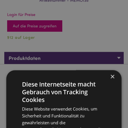
Artikelnummer - MEMO135
Login für Preise
Auf die Preise zugreifen
912 auf Lager
Produktdaten
×
Produktbeschreibung
Diese Internetseite macht
Nectar Meadows Biene Notizbuch A5 Liniert Recyclingpapier
Gebrauch von Tracking
Material:
Cookies
Notizbuch aus Recyclingpapier und
Recyclingkarton mit elastischem Band
Diese Website verwendet Cookies, um
Lineatur:
A5 liniert
Sicherheit und Funktionalität zu
Seiten:
80
gewährleisten und die