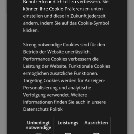
Benutzerfreundlichkeit zu verbessern. Sie
Papierstärke:
Seiten 70gsm
können Ihre Cookie-Präferenzen unten
Produkttressourcen:
einstellen und diese in Zukunft jederzeit
ändern, indem Sie auf das Cookie-Symbol
Möchten Sie mehr über den Einkauf bei Puckator
klicken.
erfahren?
Dann lesen Sie unseren
Leitfaden für
Kundeninformationen.
Streng notwendige Cookies sind für den
Betrieb der Website unerlässlich.
Performance Cookies verbessern die
Leistung der Website. Funktionale Cookies
ermöglichen zusätzliche Funktionen.
Targeting Cookies werden für Anzeigen-
Personalisierung und analytische
Produktattribute
Verfolgung verwendet. Weitere
Mehr
Höhe 21cm Breite 15cm Tiefe 1cm
Informationen finden Sie auch in unsere
Information
5055071508691
Datenschutz Politik
48
Unbedingt
Leistungs
Ausrichten
0.237000
notwendige
Keine