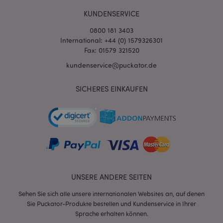
KUNDENSERVICE
0800 181 3403
International: +44 (0) 1579326301
Fax: 01579 321520
kundenservice@puckator.de
SICHERES EINKAUFEN
mage-messages
1 Ta
Adobe Inc.
Stun
www.puckator.de
UNSERE ANDERE SEITEN
Sehen Sie sich alle unsere internationalen Websites an, auf denen
mage-cache-sessid
1 T
Adobe Inc.
www.puckator.de
Sie Puckator-Produkte bestellen und Kundenservice in Ihrer
Sprache erhalten können.