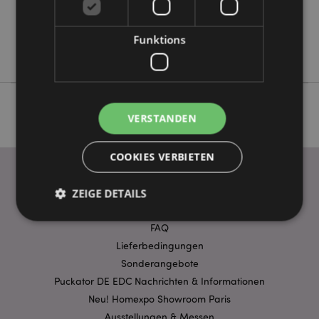
Keine
Keine
Funktions
Nectar Meadows
VERSTANDEN
COOKIES VERBIETEN
ZEIGE DETAILS
WICHTIGE INFORMATION
FAQ
Lieferbedingungen
Unbedingt notwendige
Leistungs
Sonderangebote
Ausrichten
Funktions
Puckator DE EDC Nachrichten & Informationen
Streng-notwendige-Cookies ermöglichen
Neu! Homexpo Showroom Paris
Kernfunktionen der Website wie die
Ausstellungen & Messen
Benutzeranmeldung und die Kontoverwaltung.