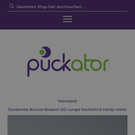
›
Startseite
Foodiemals Broccoli Brokkoli LED-Lampe Nachtlicht & Handy-Halter
Skip
Skip
to
to
the
the