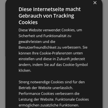
×
Nachtlicht-Einstellungen:
3
Diese Internetseite macht
Information:
Jede Lampe hat 3 Einstellungen. AN - Das
Gebrauch von Tracking
Licht ist konstant an, die Helligkeit kann durch
Berühren der Lampe angepasst werden. AUS - Das
Cookies
Licht ist ausgeschaltet. 30 Minuten - Das Licht ist für
30 Minuten an, dann schaltet sich die Lampe
Diese Website verwendet Cookies, um
automatisch aus. Auch hier lässt sich die Helligkeit
Sicherheit und Funktionalität zu
durch Berühren der Lampe regeln.
gewährleisten und die
Aufladbar:
Ja - Am Boden der Lampe ist ein
Benutzerfreundlichkeit zu verbessern. Sie
Anzeigelicht. Ladend - Licht an. Aufgeladen - Licht
können Ihre Cookie-Präferenzen unten
aus.
einstellen und diese in Zukunft jederzeit
Ladekabel:
USB C Type - Benutzen Sie die Lampe
ändern, indem Sie auf das Cookie-Symbol
nicht während des Aufladens. Benutzen Sie nur das
klicken.
mitgelieferte Ladekabel.
Ladezeit:
Ca. 3-4 Stunden.
Streng notwendige Cookies sind für den
Batterie:
Betrieb der Website unerlässlich.
Wiederaufladbare Lithium-LED-Batterie.
DC5V 0.5A. 1200mAh/3.7V. Lumen 6500k.
Performance Cookies verbessern die
Leistung der Website. Funktionale Cookies
Reinigung:
Nur Trocken abwischen, um Staub zu
entfernen.
ermöglichen zusätzliche Funktionen.