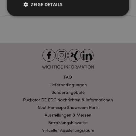
Foodiemals
ZEIGE DETAILS
Unbedingt notwendige
Leistungs
Ausrichten
Funktions
Streng-notwendige-Cookies ermöglichen
Kernfunktionen der Website wie die
Benutzeranmeldung und die Kontoverwaltung.
Ohne unbedingt notwendige cookies kann die
WICHTIGE INFORMATION
Website nicht richtig genutzt werden.
FAQ
Provider
/
Name
Abl
Domain
Lieferbedingungen
CookieScriptConsent
1 Mo
CookieScript
Sonderangebote
.puckator.de
Puckator DE EDC Nachrichten & Informationen
Neu! Homexpo Showroom Paris
Ausstellungen & Messen
Bezahlungshinweise
Virtueller Ausstellungsraum