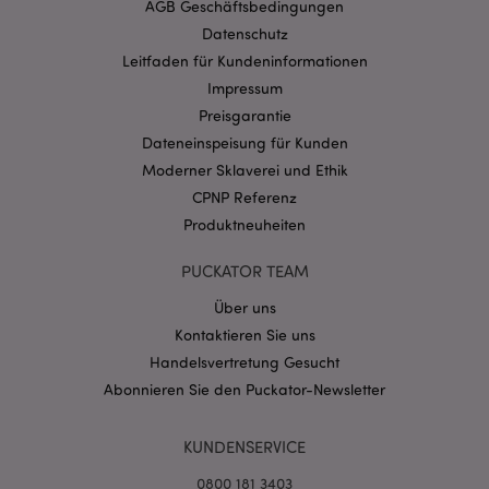
mage-cache-storage-section-
AGB Geschäftsbedingungen
1 T
Adobe Inc.
invalidation
www.puckator.de
Datenschutz
Leitfaden für Kundeninformationen
Impressum
Datenschutzbestimmungen von Google
Preisgarantie
PHPSESSID
1 Ta
PHP.net
Dateneinspeisung für Kunden
Stun
.www.puckator.de
Moderner Sklaverei und Ethik
CPNP Referenz
Produktneuheiten
PUCKATOR TEAM
Über uns
Kontaktieren Sie uns
Handelsvertretung Gesucht
Abonnieren Sie den Puckator-Newsletter
mage-messages
1 Ta
Adobe Inc.
KUNDENSERVICE
Stun
www.puckator.de
0800 181 3403