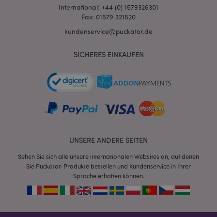
International: +44 (0) 1579326301
Fax: 01579 321520
kundenservice@puckator.de
SICHERES EINKAUFEN
mage-cache-sessid
1 T
Adobe Inc.
www.puckator.de
X-Magento-Vary
1 Ta
Adobe Inc.
UNSERE ANDERE SEITEN
Stun
www.puckator.de
Sehen Sie sich alle unsere internationalen Websites an, auf denen
Sie Puckator-Produkte bestellen und Kundenservice in Ihrer
Sprache erhalten können.