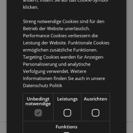
klicken.
Produkttressourcen:
Möchten Sie mehr über den Einkauf bei Puckator
Streng notwendige Cookies sind für den
erfahren?
Dann lesen Sie unseren
Leitfaden für
Betrieb der Website unerlässlich.
Kundeninformationen.
Performance Cookies verbessern die
Leistung der Website. Funktionale Cookies
ermöglichen zusätzliche Funktionen.
Produktattribute
Targeting Cookies werden für Anzeigen-
Mehr
Höhe 6cm Breite 6cm Tiefe 7cm
Personalisierung und analytische
Information
5056848205584
Verfolgung verwendet. Weitere
72
Informationen finden Sie auch in unsere
0.144000
Datenschutz Politik
Keine
Unbedingt
Leistungs
Ausrichten
Keine
notwendige
Keine
Funktions