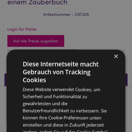
einem Zauberbuch
Artikelnummer - CAT205
Login für Preise
Auf die Preise zugreifen
×
FÄLLIG: 23/08/2026
Diese Internetseite macht
Gebrauch von Tracking
Cookies
Produktdaten
Diese Website verwendet Cookies, um
Sicherheit und Funktionalität zu
Produktbeschreibung
gewährleisten und die
Benutzerfreundlichkeit zu verbessern. Sie
Witches Black Cat Katze liest aus einem Zauberbuch
können Ihre Cookie-Präferenzen unten
Material:
Harz
einstellen und diese in Zukunft jederzeit
Saisonaler Feiertag/ festlicher Anlass:
Halloween
ändern, indem Sie auf das Cookie-Symbol