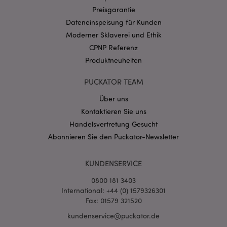
Domain
Preisgarantie
CookieScriptConsent
1 Mo
CookieScript
Dateneinspeisung für Kunden
.puckator.de
Moderner Sklaverei und Ethik
CPNP Referenz
Produktneuheiten
PUCKATOR TEAM
mage-cache-storage-section-
1 T
Adobe Inc.
Über uns
invalidation
www.puckator.de
Kontaktieren Sie uns
Handelsvertretung Gesucht
Abonnieren Sie den Puckator-Newsletter
Datenschutzbestimmungen von Google
PHPSESSID
1 Ta
PHP.net
Stun
.www.puckator.de
KUNDENSERVICE
0800 181 3403
International: +44 (0) 1579326301
Fax: 01579 321520
kundenservice@puckator.de