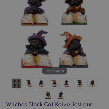
of
of
the
the
images
images
gallery
gallery
Tap to expand
Witches Black Cat Katze liest aus