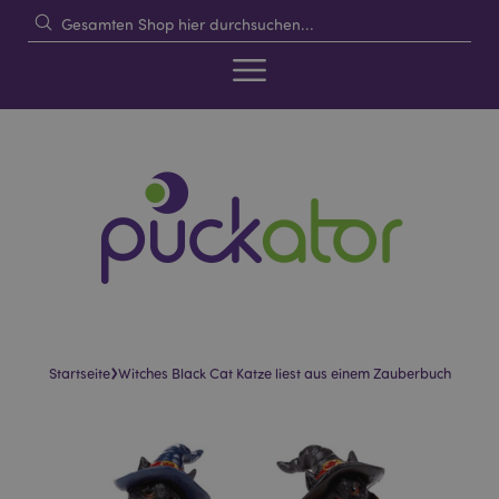
›
Startseite
Witches Black Cat Katze liest aus einem Zauberbuch
Skip
Skip
to
to
the
the
end
beginning