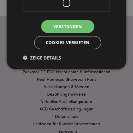
VERSTANDEN
WICHTIGE INFORMATION
COOKIES VERBIETEN
FAQ
Lieferbedingungen
ZEIGE DETAILS
Sonderangebote
Puckator DE EDC Nachrichten & Informationen
Neu! Homexpo Showroom Paris
Unbedingt notwendige
Leistungs
Ausstellungen & Messen
Ausrichten
Funktions
Bezahlungshinweise
Streng-notwendige-Cookies ermöglichen
Virtueller Ausstellungsraum
Kernfunktionen der Website wie die
AGB Geschäftsbedingungen
Benutzeranmeldung und die Kontoverwaltung.
Ohne unbedingt notwendige cookies kann die
Datenschutz
Website nicht richtig genutzt werden.
Leitfaden für Kundeninformationen
Provider
/
Impressum
Name
Abl