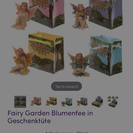
of
of
the
the
images
images
gallery
gallery
Tap to expand
Fairy Garden Blumenfee in
Geschenktüte