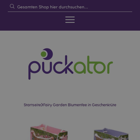
›
Startseite
Fairy Garden Blumenfee in Geschenktüte
Skip
Skip
to
to
the
the
end
beginning