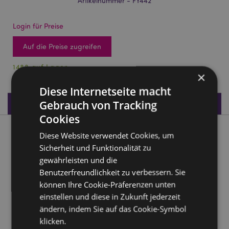
Artikelnummer - FY442
Login für Preise
Auf die Preise zugreifen
1488 auf Lager
×
Diese Internetseite macht
Produktdaten
Gebrauch von Tracking
Cookies
Produktbeschreibung
Diese Website verwendet Cookies, um
Sicherheit und Funktionalität zu
gewährleisten und die
Fairy Garden Blumenfee in Geschenktüte
Benutzerfreundlichkeit zu verbessern. Sie
Material:
Harz und Papier
können Ihre Cookie-Präferenzen unten
einstellen und diese in Zukunft jederzeit
Produkttressourcen:
ändern, indem Sie auf das Cookie-Symbol
Möchten Sie mehr über den Einkauf bei Puckator
klicken.
erfahren?
Dann lesen Sie unseren
Leitfaden für