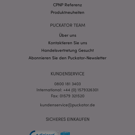
.puckator.de
CPNP Referenz
Produktneuheiten
PUCKATOR TEAM
Über uns
Kontaktieren Sie uns
mage-cache-storage-section-
1 T
Adobe Inc.
invalidation
www.puckator.de
Handelsvertretung Gesucht
Abonnieren Sie den Puckator-Newsletter
Datenschutzbestimmungen von Google
KUNDENSERVICE
PHPSESSID
1 Ta
PHP.net
Stun
.www.puckator.de
0800 181 3403
International: +44 (0) 1579326301
Fax: 01579 321520
kundenservice@puckator.de
SICHERES EINKAUFEN