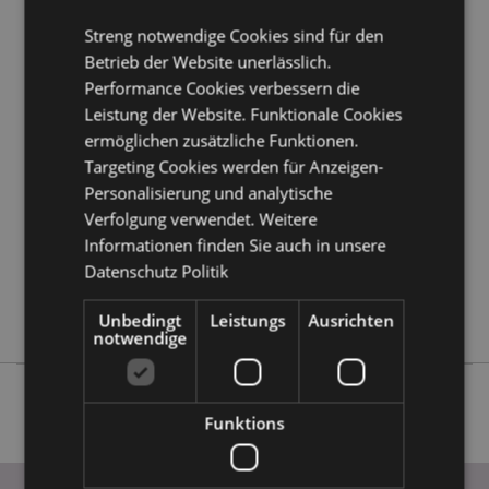
Kundeninformationen.
Streng notwendige Cookies sind für den
Betrieb der Website unerlässlich.
Produktattribute
Performance Cookies verbessern die
Leistung der Website. Funktionale Cookies
Mehr
Fee Höhe 3.5-4cm Breite 4cm Tiefe 2 -
Information
2.5cm Tüte 5.5 x 5.5 x 2.5cm
ermöglichen zusätzliche Funktionen.
Targeting Cookies werden für Anzeigen-
5055071747472
Personalisierung und analytische
288
Verfolgung verwendet. Weitere
0.027000
Informationen finden Sie auch in unsere
Keine
Datenschutz Politik
Keine
Keine
Unbedingt
Leistungs
Ausrichten
notwendige
Funktions