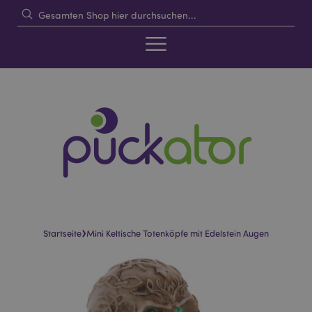
›
Startseite
Mini Keltische Totenköpfe mit Edelstein Augen
Skip
Skip
to
to
the
the
end
beginning