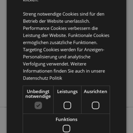
Möchten Sie mehr über den Einkauf bei Puckator
erfahren?
Dann lesen Sie unseren
Leitfaden für
Streng notwendige Cookies sind für den
Kundeninformationen.
Betrieb der Website unerlässlich.
Performance Cookies verbessern die
Leistung der Website. Funktionale Cookies
Produktattribute
ermöglichen zusätzliche Funktionen.
Mehr
Höhe 5cm Breite 4.5cm Tiefe 6.5cm
Targeting Cookies werden für Anzeigen-
Information
5055071710544
Personalisierung und analytische
144
Verfolgung verwendet. Weitere
0.083000
Informationen finden Sie auch in unsere
Keine
Datenschutz Politik
Keine
Unbedingt
Leistungs
Ausrichten
Keine
notwendige
Funktions