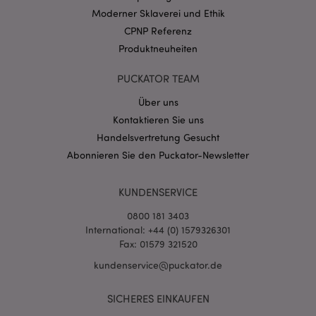
CookieScriptConsent
1 Mo
CookieScript
Moderner Sklaverei und Ethik
.puckator.de
CPNP Referenz
Produktneuheiten
PUCKATOR TEAM
Über uns
mage-cache-storage-section-
1 T
Adobe Inc.
Kontaktieren Sie uns
invalidation
www.puckator.de
Handelsvertretung Gesucht
Abonnieren Sie den Puckator-Newsletter
Datenschutzbestimmungen von Google
KUNDENSERVICE
PHPSESSID
1 Ta
PHP.net
Stun
.www.puckator.de
0800 181 3403
International: +44 (0) 1579326301
Fax: 01579 321520
kundenservice@puckator.de
SICHERES EINKAUFEN