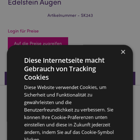
Edelstein Augen
Artikelnummer - SK243
Login für Preise
Auf die Preise zugreifen
×
2100 auf Lager
Diese Internetseite macht
Gebrauch von Tracking
Cookies
Produktdaten
Diese Website verwendet Cookies, um
Sicherheit und Funktionalität zu
Produktbeschreibung
gewährleisten und die
Benutzerfreundlichkeit zu verbessern. Sie
Mini Keltische Totenköpfe mit Edelstein Augen
können Ihre Cookie-Präferenzen unten
Material:
Harz
einstellen und diese in Zukunft jederzeit
ändern, indem Sie auf das Cookie-Symbol
Produkttressourcen:
klicken.