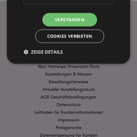
VERSTANDEN
WICHTIGE INFORMATION
FAQ
COOKIES VERBIETEN
Lieferbedingungen
Sonderangebote
ZEIGE DETAILS
Puckator DE EDC Nachrichten & Informationen
Neu! Homexpo Showroom Paris
Ausstellungen & Messen
Unbedingt notwendige
Leistungs
Bezahlungshinweise
Ausrichten
Funktions
Virtueller Ausstellungsraum
Streng-notwendige-Cookies ermöglichen
AGB Geschäftsbedingungen
Kernfunktionen der Website wie die
Datenschutz
Benutzeranmeldung und die Kontoverwaltung.
Ohne unbedingt notwendige cookies kann die
Leitfaden für Kundeninformationen
Website nicht richtig genutzt werden.
Impressum
Provider
/
Preisgarantie
Name
Abl
Domain
Dateneinspeisung für Kunden