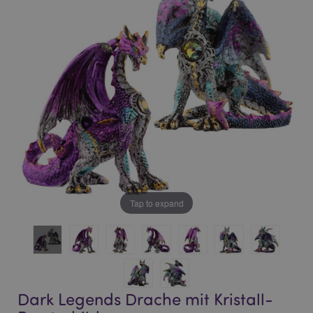
of
of
the
the
images
images
gallery
gallery
Tap to expand
Dark Legends Drache mit Kristall-