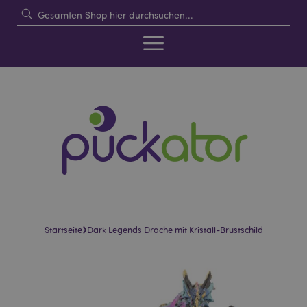
›
Startseite
Dark Legends Drache mit Kristall-Brustschild
Skip
Skip
to
to
the
the
end
beginning