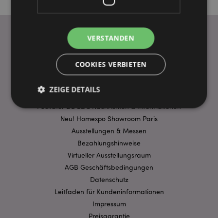
VERSTANDEN
WICHTIGE INFORMATION
COOKIES VERBIETEN
FAQ
Lieferbedingungen
ZEIGE DETAILS
Sonderangebote
Puckator DE EDC Nachrichten & Informationen
Neu! Homexpo Showroom Paris
Unbedingt notwendige
Leistungs
Ausstellungen & Messen
Ausrichten
Funktions
Bezahlungshinweise
Virtueller Ausstellungsraum
Streng-notwendige-Cookies ermöglichen
AGB Geschäftsbedingungen
Kernfunktionen der Website wie die
Benutzeranmeldung und die Kontoverwaltung.
Datenschutz
Ohne unbedingt notwendige cookies kann die
Website nicht richtig genutzt werden.
Leitfaden für Kundeninformationen
Impressum
Provider
/
Name
Abl
Domain
Preisgarantie