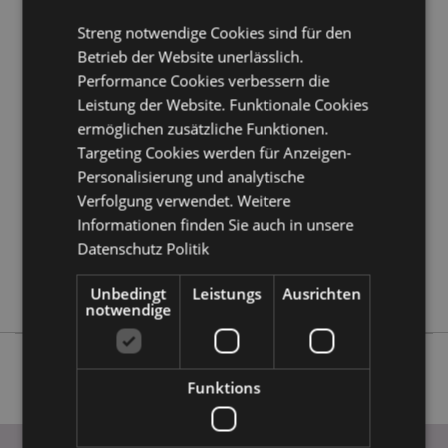
erfahren?
Dann lesen Sie unseren
Leitfaden für
Kundeninformationen.
Streng notwendige Cookies sind für den
Betrieb der Website unerlässlich.
Performance Cookies verbessern die
Produktattribute
Leistung der Website. Funktionale Cookies
Mehr
Höhe 6.5cm Breite 6cm
ermöglichen zusätzliche Funktionen.
Information
Targeting Cookies werden für Anzeigen-
5055071625404
Personalisierung und analytische
96
Verfolgung verwendet. Weitere
0.126000
Informationen finden Sie auch in unsere
Keine
Datenschutz Politik
Keine
Keine
Unbedingt
Leistungs
Ausrichten
notwendige
Funktions