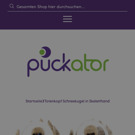
›
Startseite
Totenkopf Schneekugel in Skeletthand
Skip
Skip
to
to
the
the
end
beginning