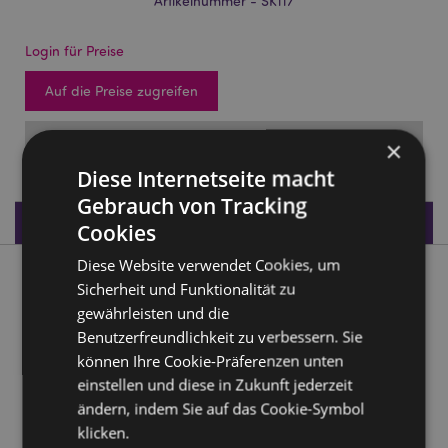
Artikelnummer - SK117
Login für Preise
Auf die Preise zugreifen
FÄLLIG: 03/11/2026
×
Diese Internetseite macht
Gebrauch von Tracking
Produktdaten
Cookies
Diese Website verwendet Cookies, um
Produktbeschreibung
Sicherheit und Funktionalität zu
gewährleisten und die
Totenkopf Schneekugel in Skeletthand
Benutzerfreundlichkeit zu verbessern. Sie
können Ihre Cookie-Präferenzen unten
Material:
Resin und Glas
einstellen und diese in Zukunft jederzeit
ändern, indem Sie auf das Cookie-Symbol
Produkttressourcen:
klicken.
Möchten Sie mehr über den Einkauf bei Puckator