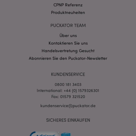
.puckator.de
CPNP Referenz
Produktneuheiten
PUCKATOR TEAM
Über uns
Kontaktieren Sie uns
mage-cache-storage-section-
1 T
Adobe Inc.
invalidation
www.puckator.de
Handelsvertretung Gesucht
Abonnieren Sie den Puckator-Newsletter
Datenschutzbestimmungen von Google
KUNDENSERVICE
PHPSESSID
1 Ta
PHP.net
Stun
.www.puckator.de
0800 181 3403
International: +44 (0) 1579326301
Fax: 01579 321520
kundenservice@puckator.de
SICHERES EINKAUFEN