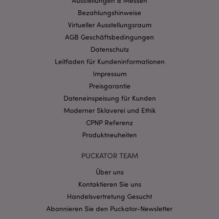
Ausstellungen & Messen
Benutzeranmeldung und die Kontoverwaltung.
Ohne unbedingt notwendige cookies kann die
Bezahlungshinweise
Website nicht richtig genutzt werden.
Virtueller Ausstellungsraum
Provider
/
Name
Abl
AGB Geschäftsbedingungen
Domain
Datenschutz
CookieScriptConsent
1 Mo
CookieScript
.puckator.de
Leitfaden für Kundeninformationen
Impressum
Preisgarantie
Dateneinspeisung für Kunden
Moderner Sklaverei und Ethik
CPNP Referenz
mage-cache-storage-section-
1 T
Adobe Inc.
Produktneuheiten
invalidation
www.puckator.de
PUCKATOR TEAM
Über uns
Datenschutzbestimmungen von Google
Kontaktieren Sie uns
PHPSESSID
1 Ta
PHP.net
Stun
.www.puckator.de
Handelsvertretung Gesucht
Abonnieren Sie den Puckator-Newsletter