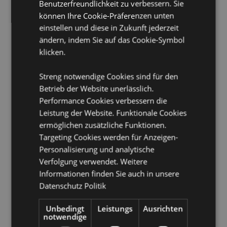
Benutzerfreundlichkeit zu verbessern. Sie
Geeignet zum Bügeln:
Nein
können Ihre Cookie-Präferenzen unten
Pflegehinweis:
einstellen und diese in Zukunft jederzeit
Nur mit einem feuchten Tuch
abwischen
ändern, indem Sie auf das Cookie-Symbol
klicken.
Lizenz-Informationen:
Dieses Produkt ist vollständig
lizenziert und kann weltweit verkauft werden.
Streng notwendige Cookies sind für den
Produkttressourcen:
Betrieb der Website unerlässlich.
Performance Cookies verbessern die
Möchten Sie mehr über den Einkauf bei Puckator
erfahren?
Dann lesen Sie unseren
Leitfaden für
Leistung der Website. Funktionale Cookies
Kundeninformationen.
ermöglichen zusätzliche Funktionen.
Targeting Cookies werden für Anzeigen-
Personalisierung und analytische
Produktattribute
Verfolgung verwendet. Weitere
Mehr
Höhe 40.55cm Breite 33cm Tiefe 18cm
Informationen finden Sie auch in unsere
Information
5055071749926
Datenschutz Politik
100
Unbedingt
Leistungs
Ausrichten
0.077000
notwendige
Keine