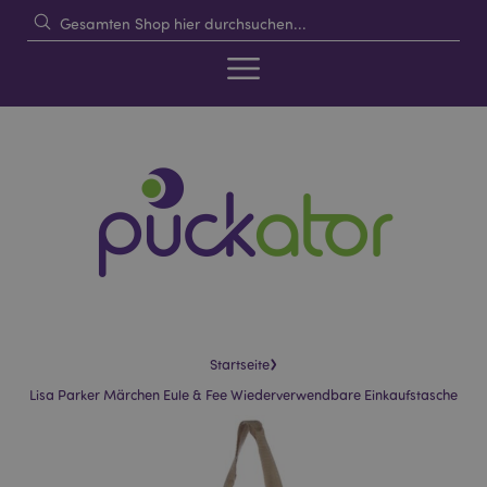
›
Startseite
Lisa Parker Märchen Eule & Fee Wiederverwendbare Einkaufstasche
Skip
Skip
to
to
the
the