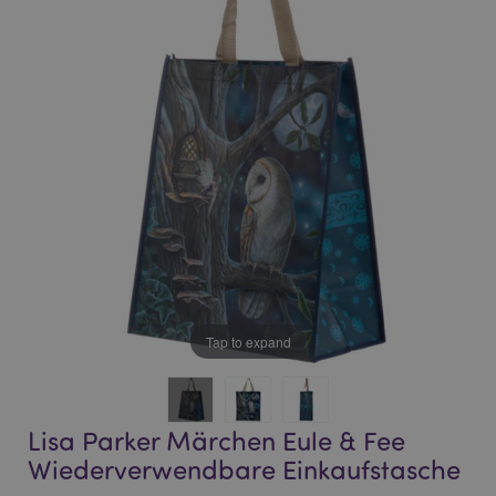
end
beginning
of
of
the
the
images
images
gallery
gallery
Tap to expand
Lisa Parker Märchen Eule & Fee
Wiederverwendbare Einkaufstasche