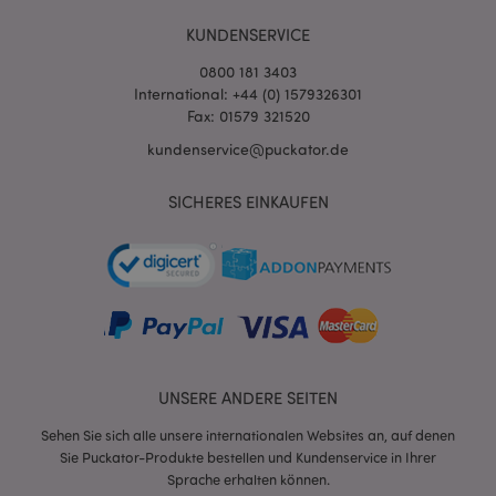
KUNDENSERVICE
0800 181 3403
International: +44 (0) 1579326301
Fax: 01579 321520
kundenservice@puckator.de
SICHERES EINKAUFEN
mage-messages
1 Ta
Adobe Inc.
Stun
www.puckator.de
UNSERE ANDERE SEITEN
Sehen Sie sich alle unsere internationalen Websites an, auf denen
mage-cache-sessid
1 T
Adobe Inc.
www.puckator.de
Sie Puckator-Produkte bestellen und Kundenservice in Ihrer
Sprache erhalten können.