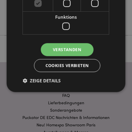
Keine
Keine
Funktions
Lisa Parker
VERSTANDEN
COOKIES VERBIETEN
ZEIGE DETAILS
WICHTIGE INFORMATION
FAQ
Lieferbedingungen
Unbedingt notwendige
Leistungs
Sonderangebote
Ausrichten
Funktions
Puckator DE EDC Nachrichten & Informationen
Streng-notwendige-Cookies ermöglichen
Neu! Homexpo Showroom Paris
Kernfunktionen der Website wie die