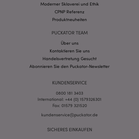
CookieScriptConsent
1 Mo
CookieScript
Moderner Sklaverei und Ethik
.puckator.de
CPNP Referenz
Produktneuheiten
PUCKATOR TEAM
Über uns
mage-cache-storage-section-
1 T
Adobe Inc.
Kontaktieren Sie uns
invalidation
www.puckator.de
Handelsvertretung Gesucht
Abonnieren Sie den Puckator-Newsletter
Datenschutzbestimmungen von Google
KUNDENSERVICE
PHPSESSID
1 Ta
PHP.net
Stun
.www.puckator.de
0800 181 3403
International: +44 (0) 1579326301
Fax: 01579 321520
kundenservice@puckator.de
SICHERES EINKAUFEN