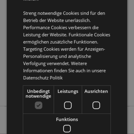
erfahren?
Dann lesen Sie unseren
Leitfaden für
Kundeninformationen.
Streng notwendige Cookies sind für den
Betrieb der Website unerlässlich.
Performance Cookies verbessern die
Produktattribute
Leistung der Website. Funktionale Cookies
Mehr
Fee Höhe 3.5cm Breite 2.5 - 3cm Tiefe 2.5cm
ermöglichen zusätzliche Funktionen.
Information
Beutel 6 x 5.5 x 2.5cm
Targeting Cookies werden für Anzeigen-
5055071639791
Personalisierung und analytische
288
Verfolgung verwendet. Weitere
0.022000
Informationen finden Sie auch in unsere
Keine
Datenschutz Politik
Keine
Unbedingt
Leistungs
Ausrichten
Keine
notwendige
Funktions