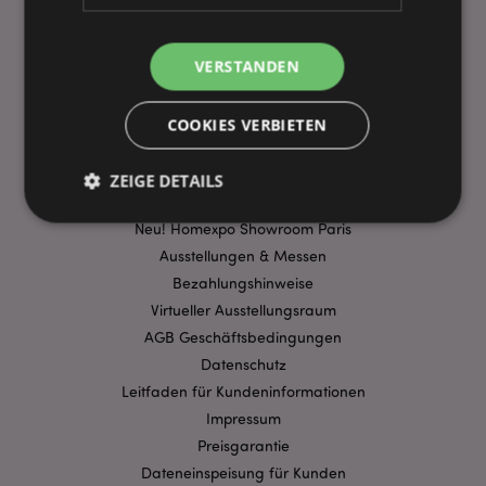
VERSTANDEN
WICHTIGE INFORMATION
FAQ
COOKIES VERBIETEN
Lieferbedingungen
Sonderangebote
ZEIGE DETAILS
Puckator DE EDC Nachrichten & Informationen
Neu! Homexpo Showroom Paris
Ausstellungen & Messen
Unbedingt notwendige
Leistungs
Bezahlungshinweise
Ausrichten
Funktions
Virtueller Ausstellungsraum
AGB Geschäftsbedingungen
Streng-notwendige-Cookies ermöglichen
Kernfunktionen der Website wie die
Datenschutz
Benutzeranmeldung und die Kontoverwaltung.
Ohne unbedingt notwendige cookies kann die
Leitfaden für Kundeninformationen
Website nicht richtig genutzt werden.
Impressum
Provider
/
Preisgarantie
Name
Abl
Domain
Dateneinspeisung für Kunden