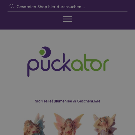
›
Startseite
Blumenfee in Geschenktüte
Skip
Skip
to
to
the
the
end
beginning