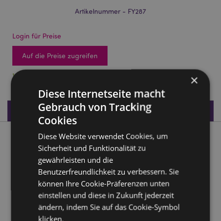
Artikelnummer - FY287
Login für Preise
Auf die Preise zugreifen
1968 auf Lager
×
Diese Internetseite macht
Gebrauch von Tracking
Produktdaten
Cookies
Diese Website verwendet Cookies, um
Produktbeschreibung
Sicherheit und Funktionalität zu
gewährleisten und die
Blumenfee in Geschenktüte
Benutzerfreundlichkeit zu verbessern. Sie
Material:
Harz
können Ihre Cookie-Präferenzen unten
einstellen und diese in Zukunft jederzeit
Produkttressourcen:
ändern, indem Sie auf das Cookie-Symbol
Möchten Sie mehr über den Einkauf bei Puckator
klicken.