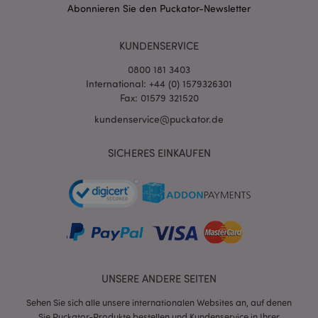
Abonnieren Sie den Puckator-Newsletter
KUNDENSERVICE
0800 181 3403
International: +44 (0) 1579326301
Fax: 01579 321520
kundenservice@puckator.de
SICHERES EINKAUFEN
mage-messages
1 Ta
Adobe Inc.
Stun
www.puckator.de
UNSERE ANDERE SEITEN
mage-cache-sessid
1 T
Adobe Inc.
www.puckator.de
Sehen Sie sich alle unsere internationalen Websites an, auf denen
Sie Puckator-Produkte bestellen und Kundenservice in Ihrer