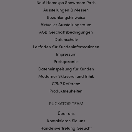
Kernfunktionen der Website wie die
Neu! Homexpo Showroom Paris
Benutzeranmeldung und die Kontoverwaltung.
Ausstellungen & Messen
Ohne unbedingt notwendige cookies kann die
Website nicht richtig genutzt werden.
Bezahlungshinweise
Provider
/
Virtueller Ausstellungsraum
Name
Abl
Domain
AGB Geschäftsbedingungen
CookieScriptConsent
1 Mo
CookieScript
Datenschutz
.puckator.de
Leitfaden für Kundeninformationen
Impressum
Preisgarantie
Dateneinspeisung für Kunden
Moderner Sklaverei und Ethik
mage-cache-storage-section-
1 T
Adobe Inc.
CPNP Referenz
invalidation
www.puckator.de
Produktneuheiten
PUCKATOR TEAM
Datenschutzbestimmungen von Google
Über uns
PHPSESSID
1 Ta
PHP.net
Stun
.www.puckator.de
Kontaktieren Sie uns
Handelsvertretung Gesucht