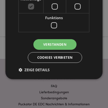
0.288000
Ja
Funktions
Keine
Keine
VERSTANDEN
COOKIES VERBIETEN
ZEIGE DETAILS
WICHTIGE INFORMATION
FAQ
Unbedingt notwendige
Leistungs
Lieferbedingungen
Ausrichten
Funktions
Sonderangebote
Puckator DE EDC Nachrichten & Informationen
Streng-notwendige-Cookies ermöglichen