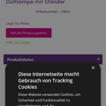
Duftlampe mit Ständer
Artikelnummer - OB411
Login für Preise
Auf die Preise zugreifen
3168 auf Lager
Produktdaten
×
Diese Internetseite macht
Produktbeschreibung
Gebrauch von Tracking
Cookies
Schwarzer Kessel hängende Duftlampe mit Ständer
Material:
Hängende Dolomit-Keramikschale mit
Diese Website verwendet Cookies, um
Metall-Sockel
Sicherheit und Funktionalität zu
Zur Verwendung mit:
Wasser und Öl.
gewährleisten und die