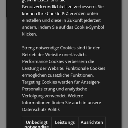
Benutzerfreundlichkeit zu verbessern. Sie
Kerze enthalten:
Nein
können Ihre Cookie-Präferenzen unten
Öl enthalten:
Nein
einstellen und diese in Zukunft jederzeit
Sicherheitsinformationen:
Lesen und befolgen Sie
ändern, indem Sie auf das Cookie-Symbol
immer die Anleitung, die mit diesem Produkt kommt.
klicken.
Verwenden Sie ein Standard-Teelicht von guter
Qualität und achten Sie darauf, dass Sie die
Duftlampe nicht überfüllen.
Streng notwendige Cookies sind für den
Betrieb der Website unerlässlich.
Produkttressourcen:
Performance Cookies verbessern die
Leistung der Website. Funktionale Cookies
Möchten Sie mehr über den Einkauf bei Puckator
erfahren?
Dann lesen Sie unseren
Leitfaden für
ermöglichen zusätzliche Funktionen.
Kundeninformationen.
Targeting Cookies werden für Anzeigen-
Personalisierung und analytische
Verfolgung verwendet. Weitere
Produktattribute
Informationen finden Sie auch in unsere
Mehr
Höhe 20cm Breite 10cm Tiefe 10cm Kessel
Datenschutz Politik
Information
10x8.5x6.5cm
5055071796739
Unbedingt
Leistungs
Ausrichten
notwendige
24