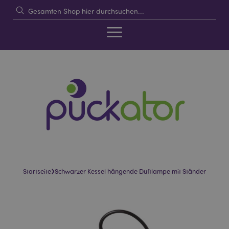
›
Startseite
Schwarzer Kessel hängende Duftlampe mit Ständer
Skip
Skip
to
to
the
the
end
beginning