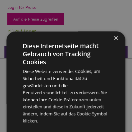
Login für Preise
Auf die Preise zugreifen
193 auf Lager
×
Diese Internetseite macht
Produktdaten
Gebrauch von Tracking
Cookies
Produktbeschreibung
Diese Website verwendet Cookies, um
Sicherheit und Funktionalität zu
Schaukelnde Blumenfee
gewährleisten und die
Benutzerfreundlichkeit zu verbessern. Sie
Material:
Harz
können Ihre Cookie-Präferenzen unten
einstellen und diese in Zukunft jederzeit
Produkttressourcen:
ändern, indem Sie auf das Cookie-Symbol
Möchten Sie mehr über den Einkauf bei Puckator
klicken.
erfahren?
Dann lesen Sie unseren
Leitfaden für
Kundeninformationen.