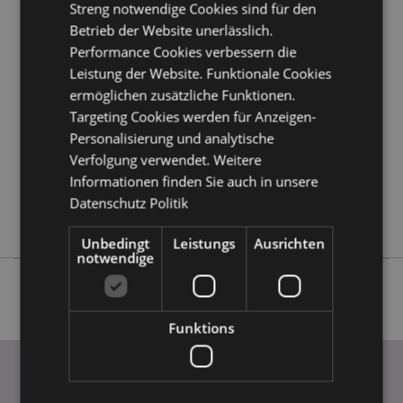
Streng notwendige Cookies sind für den
Betrieb der Website unerlässlich.
Produktattribute
Performance Cookies verbessern die
Mehr
Höhe 14cm Breite 10cm Tiefe 6cm
Leistung der Website. Funktionale Cookies
Information
ermöglichen zusätzliche Funktionen.
5055071719547
Targeting Cookies werden für Anzeigen-
36
Personalisierung und analytische
0.261000
Verfolgung verwendet. Weitere
Keine
Informationen finden Sie auch in unsere
Keine
Datenschutz Politik
Keine
Unbedingt
Leistungs
Ausrichten
notwendige
Funktions