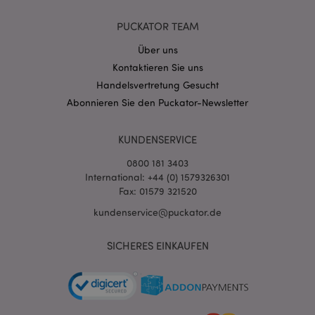
PUCKATOR TEAM
Über uns
Kontaktieren Sie uns
Handelsvertretung Gesucht
mage-cache-storage-section-
1 T
Adobe Inc.
invalidation
www.puckator.de
Abonnieren Sie den Puckator-Newsletter
KUNDENSERVICE
Datenschutzbestimmungen von Google
0800 181 3403
PHPSESSID
1 Ta
PHP.net
Stun
International: +44 (0) 1579326301
.www.puckator.de
Fax: 01579 321520
kundenservice@puckator.de
SICHERES EINKAUFEN