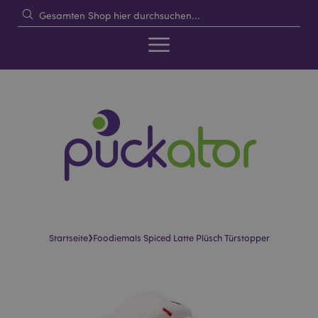
›
Startseite
Foodiemals Spiced Latte Plüsch Türstopper
Skip
Skip
to
to
the
the
end
beginning