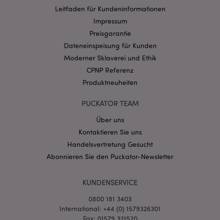
Provider
/
Leitfaden für Kundeninformationen
Name
Abl
Domain
Impressum
CookieScriptConsent
1 Mo
CookieScript
Preisgarantie
.puckator.de
Dateneinspeisung für Kunden
Moderner Sklaverei und Ethik
CPNP Referenz
Produktneuheiten
PUCKATOR TEAM
mage-cache-storage-section-
1 T
Adobe Inc.
invalidation
www.puckator.de
Über uns
Kontaktieren Sie uns
Handelsvertretung Gesucht
Datenschutzbestimmungen von Google
Abonnieren Sie den Puckator-Newsletter
PHPSESSID
1 Ta
PHP.net
Stun
.www.puckator.de
KUNDENSERVICE
0800 181 3403
International: +44 (0) 1579326301
Fax: 01579 321520