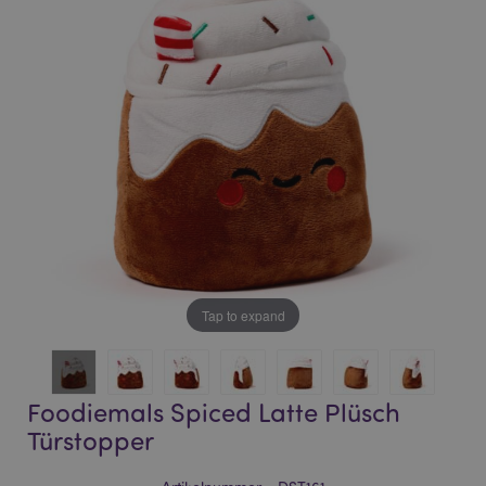
of
of
the
the
images
images
gallery
gallery
Tap to expand
Foodiemals Spiced Latte Plüsch
Türstopper