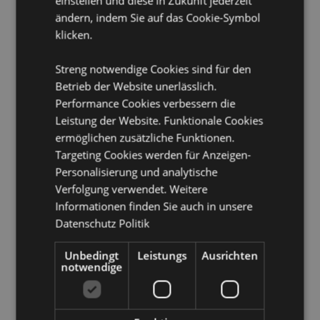
einstellen und diese in Zukunft jederzeit
abwischen
ändern, indem Sie auf das Cookie-Symbol
klicken.
Produkttressourcen:
Möchten Sie mehr über den Einkauf bei Puckator
Streng notwendige Cookies sind für den
erfahren?
Dann lesen Sie unseren
Leitfaden für
Betrieb der Website unerlässlich.
Kundeninformationen.
Performance Cookies verbessern die
Leistung der Website. Funktionale Cookies
ermöglichen zusätzliche Funktionen.
Produktattribute
Targeting Cookies werden für Anzeigen-
Mehr
Höhe 22cm Breite 15cm Tiefe 11cm
Personalisierung und analytische
Information
5055071795893
Verfolgung verwendet. Weitere
8
Informationen finden Sie auch in unsere
1.189000
Datenschutz Politik
Ja
Unbedingt
Leistungs
Ausrichten
Keine
notwendige
Keine
Foodiemals