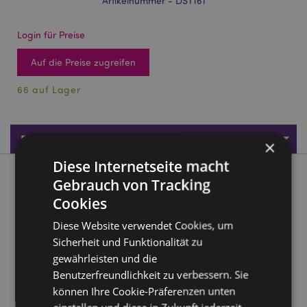
Artikelnummer - DST161
Login für Preise
Auf die Preise zugreifen
66 auf Lager
Produktdaten
×
Diese Internetseite macht
Produktbeschreibung
Gebrauch von Tracking
Cookies
Foodiemals Spiced Latte Plüsch Türstopper
Diese Website verwendet Cookies, um
Material:
Hülle - 100% Polyester, Füllung - 50/50 Sand
Sicherheit und Funktionalität zu
und Polyester
gewährleisten und die
Produktinformation:
Nur für den Innenbereich
Benutzerfreundlichkeit zu verbessern. Sie
geeignet. Für Kinder unerreichbar aufbewahren.
können Ihre Cookie-Präferenzen unten
Pflegehinweis:
Nur mit einem feuchten Tuch