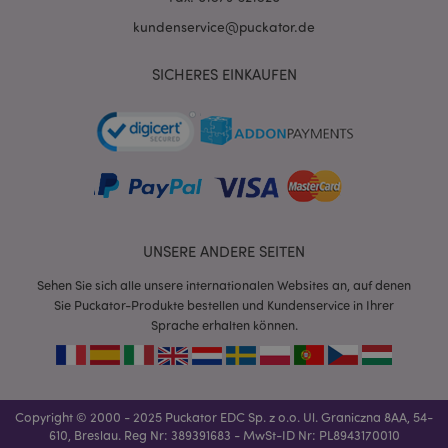
kundenservice@puckator.de
SICHERES EINKAUFEN
mage-messages
1 Ta
Adobe Inc.
Stun
www.puckator.de
UNSERE ANDERE SEITEN
Sehen Sie sich alle unsere internationalen Websites an, auf denen
Sie Puckator-Produkte bestellen und Kundenservice in Ihrer
Sprache erhalten können.
mage-cache-sessid
1 T
Adobe Inc.
www.puckator.de
Copyright © 2000 - 2025 Puckator EDC Sp. z o.o. Ul. Graniczna 8AA, 54-
610, Breslau. Reg Nr: 389391683 - MwSt-ID Nr: PL8943170010