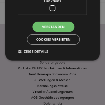
Funktions
VERSTANDEN
COOKIES VERBIETEN
WICHTIGE INFORMATION
FAQ
ZEIGE DETAILS
Lieferbedingungen
Sonderangebote
Puckator DE EDC Nachrichten & Informationen
Unbedingt notwendige
Leistungs
Neu! Homexpo Showroom Paris
Ausrichten
Funktions
Ausstellungen & Messen
Streng-notwendige-Cookies ermöglichen
Bezahlungshinweise
Kernfunktionen der Website wie die
Virtueller Ausstellungsraum
Benutzeranmeldung und die Kontoverwaltung.
Ohne unbedingt notwendige cookies kann die
AGB Geschäftsbedingungen
Website nicht richtig genutzt werden.
Datenschutz