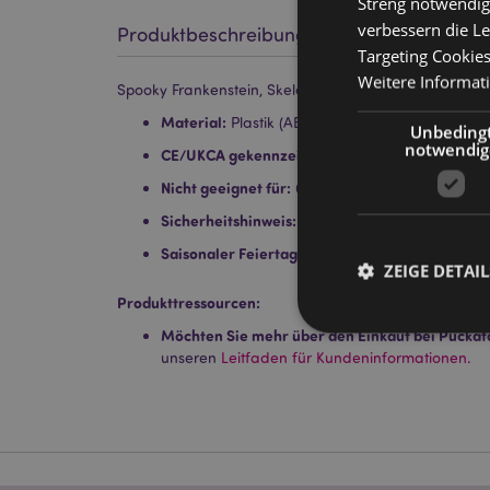
Streng notwendig
verbessern die Le
Produktbeschreibung
Targeting Cookie
Weitere Informat
Spooky Frankenstein, Skelett & Kürbis-Kopf Wackelfig
Material:
Plastik (ABS), Metal (Magnet/Kupfer)
Unbeding
notwendig
CE/UKCA gekennzeichnet:
Ja
Nicht geeignet für:
0 - 3 Jahre
Sicherheitshinweis:
Dies ist kein Spielzeug.
Saisonaler Feiertag/ festlicher Anlass:
Hallowe
ZEIGE DETAIL
Produkttressourcen:
Möchten Sie mehr über den Einkauf bei Puckat
unseren
Leitfaden für Kundeninformationen.
Streng-notwendige-C
Ohne unbedingt notwe
Name