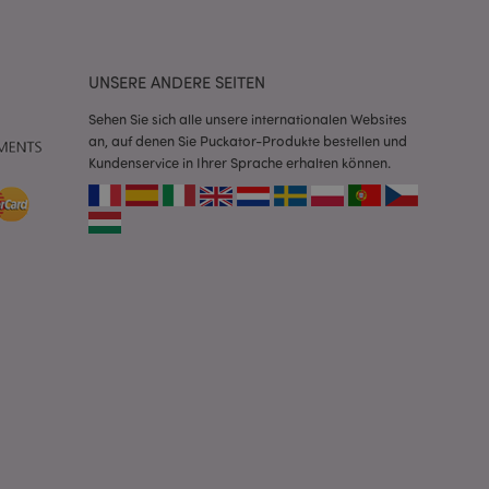
Script.com-Dienst
seinstellungen für
. Das Cookie-Banner
rdnungsgemäß
UNSERE ANDERE SEITEN
Sehen Sie sich alle unsere internationalen Websites
 um das
n im Browser zu
an, auf denen Sie Puckator-Produkte bestellen und
Seiten zu
Kundenservice in Ihrer Sprache erhalten können.
eneriert wird, die
ies ist eine
erwalten von
endet wird.
m eine zufällig
se, wie sie
e spezifisch sein.
e Beibehaltung des
zer zwischen den
andere
nutzer angezeigt
mmungsnachricht
gen. Die Nachricht
 nachdem sie dem
e Bereinigung des