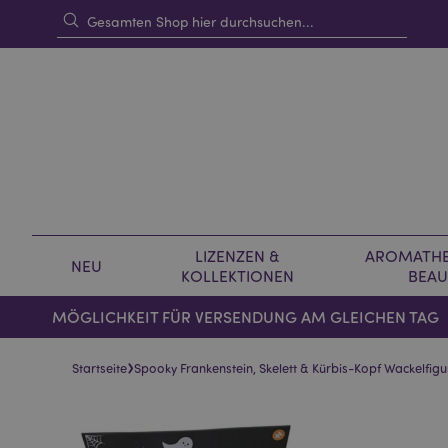
LIZENZEN &
AROMATHE
NEU
KOLLEKTIONEN
BEAU
MÖGLICHKEIT FÜR VERSENDUNG AM GLEICHEN TAG
›
Startseite
Spooky Frankenstein, Skelett & Kürbis-Kopf Wackelfigu
Skip
Skip
to
to
the
the