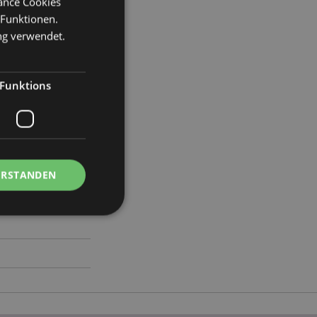
mance Cookies
 Funktionen.
ng verwendet.
eite 9cm Tiefe 8cm
00
Funktions
ERSTANDEN
Kontoverwaltung.