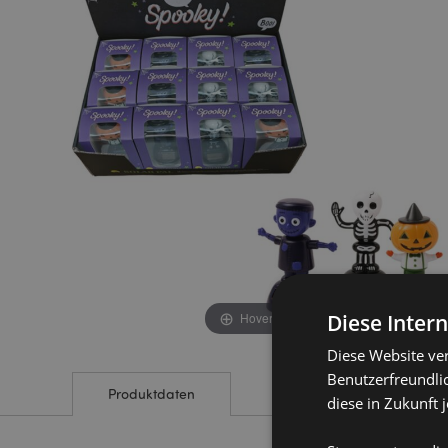
end
beginning
of
of
the
the
images
images
gallery
gallery
Diese Inter
Hover to zoom
Diese Website ve
Benutzerfreundlic
Produktdaten
diese in Zukunft 