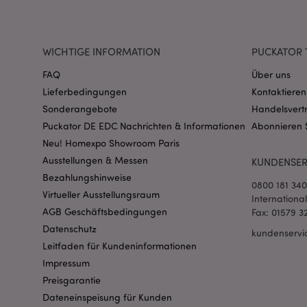
CookieScriptConse
WICHTIGE INFORMATION
PUCKATOR 
FAQ
Über uns
mage-cache-storage
invalidation
Lieferbedingungen
Kontaktieren
Sonderangebote
Handelsvert
PHPSESSID
Puckator DE EDC Nachrichten & Informationen
Abonnieren 
Neu! Homexpo Showroom Paris
Ausstellungen & Messen
KUNDENSER
Bezahlungshinweise
0800 181 34
Virtueller Ausstellungsraum
Internationa
AGB Geschäftsbedingungen
Fax: 01579 3
Datenschutz
mage-messages
kundenservi
Leitfaden für Kundeninformationen
Impressum
Preisgarantie
Dateneinspeisung für Kunden
mage-cache-sessid