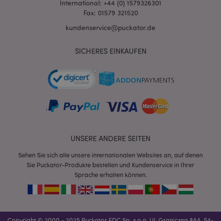
International: +44 (0) 1579326301
Fax: 01579 321520
kundenservice@puckator.de
SICHERES EINKAUFEN
mage-messages
1 Ta
Adobe Inc.
Stun
www.puckator.de
UNSERE ANDERE SEITEN
Sehen Sie sich alle unsere internationalen Websites an, auf denen
Sie Puckator-Produkte bestellen und Kundenservice in Ihrer
mage-cache-sessid
1 T
Sprache erhalten können.
Adobe Inc.
www.puckator.de
Copyright © 2000 - 2025 Puckator EDC Sp. z o.o. Ul. Graniczna 8AA, 54-