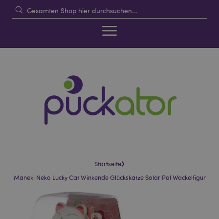
›
Startseite
Maneki Neko Lucky Cat Winkende Glückskatze Solar Pal Wackelfigur
Skip
Skip
to
to
the
the