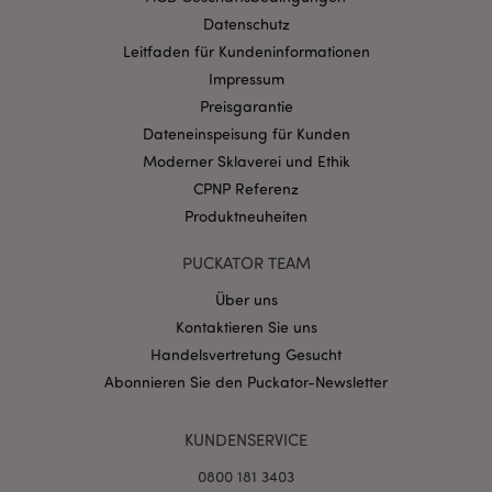
Datenschutz
Provider
/
Name
Abl
Domain
Leitfaden für Kundeninformationen
CookieScriptConsent
1 Mo
CookieScript
Impressum
.puckator.de
Preisgarantie
Dateneinspeisung für Kunden
Moderner Sklaverei und Ethik
CPNP Referenz
Produktneuheiten
mage-cache-storage-section-
1 T
Adobe Inc.
PUCKATOR TEAM
invalidation
www.puckator.de
Über uns
Kontaktieren Sie uns
Datenschutzbestimmungen von Google
Handelsvertretung Gesucht
PHPSESSID
1 Ta
PHP.net
Abonnieren Sie den Puckator-Newsletter
Stun
.www.puckator.de
KUNDENSERVICE
0800 181 3403