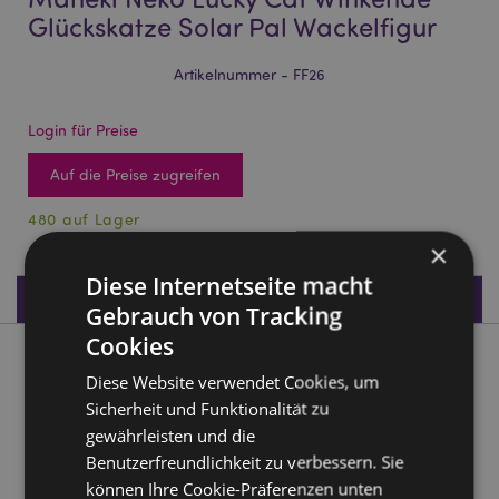
Glückskatze Solar Pal Wackelfigur
Artikelnummer - FF26
Login für Preise
Auf die Preise zugreifen
480 auf Lager
×
Diese Internetseite macht
Produktdaten
Gebrauch von Tracking
Cookies
Produktbeschreibung
Diese Website verwendet Cookies, um
Sicherheit und Funktionalität zu
Maneki Neko Lucky Cat Winkende Glückskatze Solar Pal
gewährleisten und die
Wackelfigur
Benutzerfreundlichkeit zu verbessern. Sie
Material:
Plastik
können Ihre Cookie-Präferenzen unten