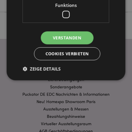
Funktions
VERSTANDEN
COOKIES VERBIETEN
WICHTIGE INFORMATION
ZEIGE DETAILS
FAQ
Lieferbedingungen
Sonderangebote
Unbedingt notwendige
Leistungs
Puckator DE EDC Nachrichten & Informationen
Ausrichten
Funktions
Neu! Homexpo Showroom Paris
Ausstellungen & Messen
Streng-notwendige-Cookies ermöglichen
Bezahlungshinweise
Kernfunktionen der Website wie die
Benutzeranmeldung und die Kontoverwaltung.
Virtueller Ausstellungsraum
Ohne unbedingt notwendige cookies kann die
Website nicht richtig genutzt werden.
AGB Geschäftsbedingungen