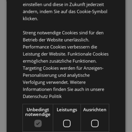
CE gekennzeichnet
Ja
einstellen und diese in Zukunft jederzeit
ändern, indem Sie auf das Cookie-Symbol
Nicht geeignet für:
0 - 3 Jahre
klicken.
Sicherheitshinweis:
Kein Spielzeug.
Streng notwendige Cookies sind für den
Produkttressourcen:
Betrieb der Website unerlässlich.
Möchten Sie mehr über den Einkauf bei Puckator
Performance Cookies verbessern die
erfahren?
Dann lesen Sie unseren
Leitfaden für
Leistung der Website. Funktionale Cookies
Kundeninformationen.
ermöglichen zusätzliche Funktionen.
Targeting Cookies werden für Anzeigen-
Produktattribute
Personalisierung und analytische
Verfolgung verwendet. Weitere
Mehr
Höhe 9.5cm Unterteil 7.5 x 7.5cm
Information
Informationen finden Sie auch in unsere
5055071669323
Datenschutz Politik
80
0.111000
Unbedingt
Leistungs
Ausrichten
notwendige
Keine
Keine
Keine