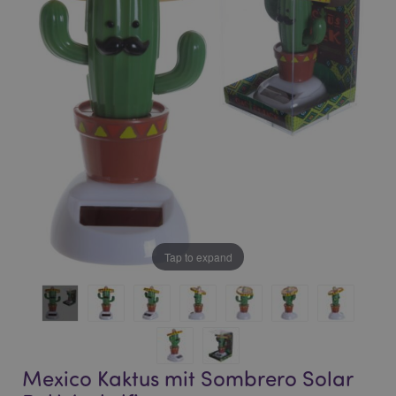
of
of
the
the
images
images
gallery
gallery
Tap to expand
Mexico Kaktus mit Sombrero Solar