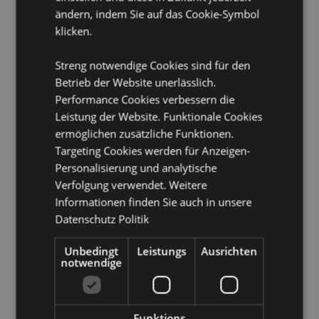
Nicht geeignet für:
0 - 3 Jahre
ändern, indem Sie auf das Cookie-Symbol
Sicherheitshinweis:
Kein Spielzeug.
klicken.
Produkttressourcen:
Streng notwendige Cookies sind für den
Möchten Sie mehr über den Einkauf bei Puckator
Betrieb der Website unerlässlich.
erfahren?
Dann lesen Sie unseren
Leitfaden für
Performance Cookies verbessern die
Kundeninformationen.
Leistung der Website. Funktionale Cookies
ermöglichen zusätzliche Funktionen.
Targeting Cookies werden für Anzeigen-
Produktattribute
Personalisierung und analytische
Mehr
Höhe 10.5cm Breite 5.5cm Tiefe 6cm
Verfolgung verwendet. Weitere
Information
5055071723070
Informationen finden Sie auch in unsere
120
Datenschutz Politik
0.078000
Keine
Unbedingt
Leistungs
Ausrichten
notwendige
Keine
Keine
Funktions