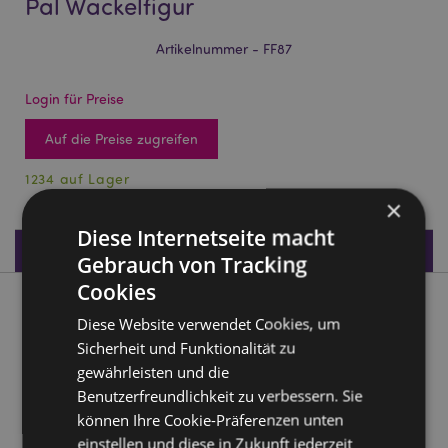
Pal Wackelfigur
Artikelnummer - FF87
Login für Preise
Auf die Preise zugreifen
1234 auf Lager
×
Diese Internetseite macht
Produktdaten
Gebrauch von Tracking
Cookies
Produktbeschreibung
Diese Website verwendet Cookies, um
Sicherheit und Funktionalität zu
Mexico Kaktus mit Sombrero Solar Pal Wackelfigur
gewährleisten und die
Material:
Plastik
Benutzerfreundlichkeit zu verbessern. Sie
können Ihre Cookie-Präferenzen unten
CE gekennzeichnet
Ja
einstellen und diese in Zukunft jederzeit