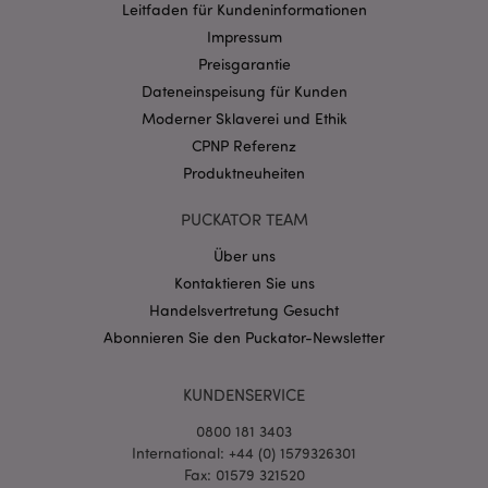
Provider
/
Leitfaden für Kundeninformationen
Name
Abl
Domain
Impressum
CookieScriptConsent
1 Mo
CookieScript
Preisgarantie
.puckator.de
Dateneinspeisung für Kunden
Moderner Sklaverei und Ethik
CPNP Referenz
Produktneuheiten
PUCKATOR TEAM
mage-cache-storage-section-
1 T
Adobe Inc.
invalidation
www.puckator.de
Über uns
Kontaktieren Sie uns
Handelsvertretung Gesucht
Datenschutzbestimmungen von Google
Abonnieren Sie den Puckator-Newsletter
PHPSESSID
1 Ta
PHP.net
Stun
.www.puckator.de
KUNDENSERVICE
0800 181 3403
International: +44 (0) 1579326301
Fax: 01579 321520