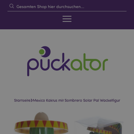
›
Startseite
Mexico Kaktus mit Sombrero Solar Pal Wackelfigur
Skip
Skip
to
to
the
the
end
beginning