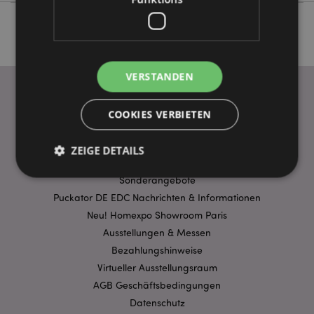
VERSTANDEN
COOKIES VERBIETEN
WICHTIGE INFORMATION
FAQ
ZEIGE DETAILS
Lieferbedingungen
Sonderangebote
Puckator DE EDC Nachrichten & Informationen
Unbedingt notwendige
Leistungs
Neu! Homexpo Showroom Paris
Ausrichten
Funktions
Ausstellungen & Messen
Bezahlungshinweise
Streng-notwendige-Cookies ermöglichen
Kernfunktionen der Website wie die
Virtueller Ausstellungsraum
Benutzeranmeldung und die Kontoverwaltung.
AGB Geschäftsbedingungen
Ohne unbedingt notwendige cookies kann die
Website nicht richtig genutzt werden.
Datenschutz